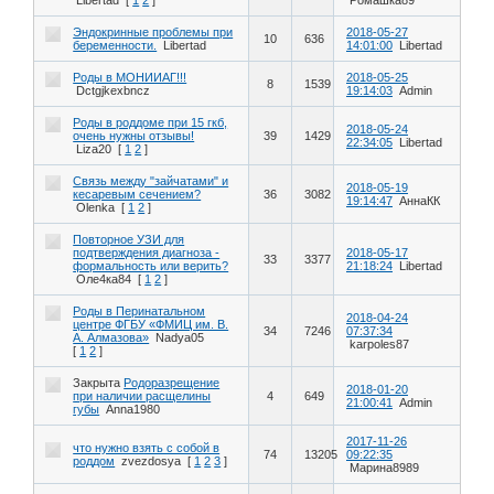
Эндокринные проблемы при
2018-05-27
10
636
беременности.
Libertad
14:01:00
Libertad
Роды в МОНИИАГ!!!
2018-05-25
8
1539
Dctgjkexbncz
19:14:03
Admin
Роды в роддоме при 15 гкб,
2018-05-24
очень нужны отзывы!
39
1429
22:34:05
Libertad
Liza20
[
1
2
]
Связь между "зайчатами" и
2018-05-19
кесаревым сечением?
36
3082
19:14:47
АннаКК
Olenka
[
1
2
]
Повторное УЗИ для
подтверждения диагноза -
2018-05-17
33
3377
формальность или верить?
21:18:24
Libertad
Оле4ка84
[
1
2
]
Роды в Перинатальном
2018-04-24
центре ФГБУ «ФМИЦ им. В.
34
7246
07:37:34
А. Алмазова»
Nadya05
karpoles87
[
1
2
]
Закрыта
Родоразрещение
2018-01-20
при наличии расщелины
4
649
21:00:41
Admin
губы
Anna1980
2017-11-26
что нужно взять с собой в
74
13205
09:22:35
роддом
zvezdosya
[
1
2
3
]
Марина8989