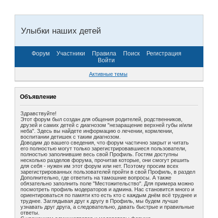
Улыбки наших детей
Форум
Участники
Правила
Поиск
Регистрация
Войти
Активные темы
Объявление
Здравствуйте!
Этот форум был создан для общения родителей, родственников,
друзей и самих детей с диагнозом "незаращение верхней губы и/или
неба". Здесь вы найдете информацию о лечении, кормлении,
воспитании детишек с таким диагнозом.
Доводим до вашего сведения, что форум частично закрыт и читать
его полностью могут только зарегистрировавшиеся пользователи,
полностью заполнившие весь свой Профиль. Гостям доступны
несколько разделов форума, прочитав которые, они смогут решить
для себя - нужен им этот форум или нет. Поэтому просим всех
зарегистрированных пользователей пройти в свой Профиль, в раздел
Дополнительно, где ответить на тамошние вопросы. А также
обязательно заполнить поле "Местожительство". Для примера можно
посмотреть профиль модераторов и админа. Нас становится много и
ориентироваться по памяти кто есть кто с каждым днём всё труднее и
труднее. Заглядывая друг к другу в Профиль, мы будем лучше
узнавать друг друга, а следовательно, давать быстрые и правильные
ответы.