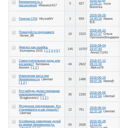
Беременность с
3
927
23:05:21
Irysa
расщелиной
Ивашка1417
Butserka
2018-09-28
Генетик СПб
VikysiaNV
3
659
15:40:19
Ирина
В.В.
2018-09-10
Пожалуйста подскажите
10
1523
00:17:27
Ольга
Лилия_88
Проченко(Бондаренко
2018-08-04
Диагноз как ошибка.
145
10757
19:47:44
Екатерина 2015
[
1
2
3
4
5
]
Anna171241
Самостоятельные роды или
2018-07-12
кесарево?
Катерина
44
2622
09:21:30
Акопян
[
1
2
]
Aleksa78
Изменение веса при
2018-06-19
беременности
Libertad
35
1488
09:07:36
Ирин@
[
1
2
]
Кто-нибудь делал операцию
2018-06-05
новорожденному?
35
2183
14:47:56
Libertad
Dctgjkexbncz
[
1
2
]
Ягодичное предлежание. Кто
2018-06-04
сталкивался и как прошло?
12
761
22:37:16
Libertad
Libertad
Особенное поведение детей
2018-05-28
во время беременности.
50
2026
13:51:42
Libertad
[
1
2
]
Ромашка89