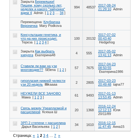
Закрыта
Беремяшки!
Пишем, кому сколько лет,
2017-08-24
994
48537
неделек и какого "зайчонка"
21:29:10
Admin
ждем 4
Admin
[
1
2
3
…
34
]
Перемещена:
Клубничка
Вероничка
Mary Podkova
Консультации генетика, и
2017-07-02
что на них происходит.
100
20132
00:43:40
Тереза
[
1
2
3
4
]
Hedgehog
Закрыта
Как выбрать
2017-05-02
4
555
хирурга
Екатерина48
13:41:13
Admin
2017-04-23
Ставили ли вам на узи
57
7675
08:50:55
многоводие??
SElena
[
1
2
]
Екатерина1986
гипоплазия нижней челюсти
2017-03-23
2
2805
узи 20 недель
llllikaaaa
20:49:48
tajna77
НЕУЖЕЛИ ВСЕ ЗАНОВО
2017-01-13
61
9493
Мама
[
1
2
3
]
13:53:45
Admin
2016-12-24
Связь между Уреаплазмой и
20
1368
12:12:13
Юля
расщелиной
Ксюша Ш
20/11/89
ЗРП 2 степени + расщелина
2016-12-15
34
1610
Дарья Васильева
[
1
2
]
11:47:45
Анна15
Страница:
«
1
2
3
4
…
7
»