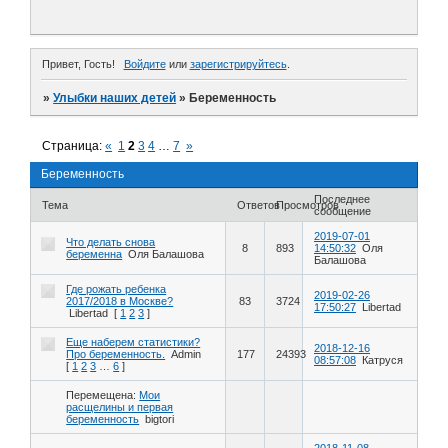
Привет, Гость!
Войдите
или
зарегистрируйтесь
.
»
Улыбки наших детей
»
Беременность
Страница:
«
1
2
3
4
…
7
»
Беременность
Последнее
Тема
Ответов
Просмотров
сообщение
2019-07-01
Что делать снова
8
893
14:50:32
Оля
беременна
Оля Балашова
Балашова
Где рожать ребенка
2019-02-26
2017/2018 в Москве?
83
3724
17:50:27
Libertad
Libertad
[
1
2
3
]
Еще наберем статистики?
2018-12-16
Про беременность.
Admin
177
24393
08:57:08
Катруся
[
1
2
3
…
6
]
Перемещена:
Мои
расщелины и первая
беременность
bigtori
2018-11-08