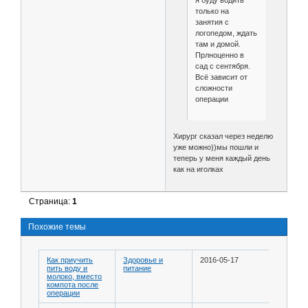
я буду водить
только на
занятия с
логопедом, ждать
там и домой.
Прлноценно в
сад с сентября.
Всё зависит от
сложности
операции
Хирург сказал через неделю
уже можно))мы пошли и
теперь у меня каждый день
как на иголках
Страница:
1
Похожие темы
Как приучить
Здоровье и
2016-05-17
пить воду и
питание
молоко, вместо
компота после
операции