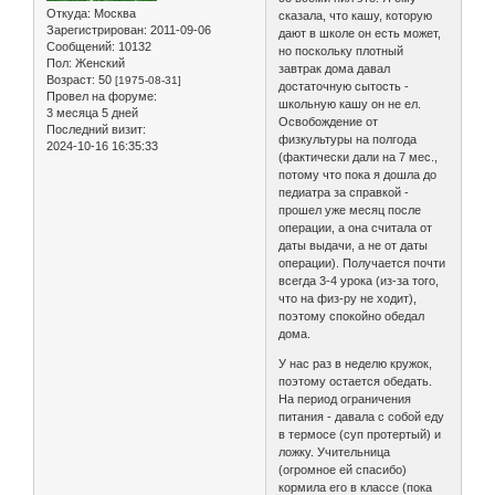
Откуда:
Москва
сказала, что кашу, которую
Зарегистрирован
: 2011-09-06
дают в школе он есть может,
Сообщений:
10132
но поскольку плотный
Пол:
Женский
завтрак дома давал
Возраст:
50
[1975-08-31]
достаточную сытость -
Провел на форуме:
школьную кашу он не ел.
3 месяца 5 дней
Освобождение от
Последний визит:
физкультуры на полгода
2024-10-16 16:35:33
(фактически дали на 7 мес.,
потому что пока я дошла до
педиатра за справкой -
прошел уже месяц после
операции, а она считала от
даты выдачи, а не от даты
операции). Получается почти
всегда 3-4 урока (из-за того,
что на физ-ру не ходит),
поэтому спокойно обедал
дома.
У нас раз в неделю кружок,
поэтому остается обедать.
На период ограничения
питания - давала с собой еду
в термосе (суп протертый) и
ложку. Учительница
(огромное ей спасибо)
кормила его в классе (пока