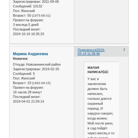
Зарегистрирован
: 2011-09-06
Сообщений:
10132
Пол:
Женский
Возраст:
50
[1975-08-31]
Провел на форуме:
3 месяца 5 дней
Последний визит:
2024-10-16 16:35:33
Поделиться
2019-
7
Марина Андреевна
03-14 11:38:46
Новичок
Откуда:
Новоаннинский район
малая
Зарегистрирован
: 2019-02-20
написал(а):
Сообщений:
5
Пол:
Женский
У вас в
Возраст:
33
[1992-09-15]
заключении
Провел на форуме:
должно быть
16 часов 28 минут
написано,
Последний визит:
сколько длится
2019-04-01 21:59:14
охранный
период. И
хирурги говорят,
когда можно.
Мой после рино,
в сад пойдёт
через месяц и то