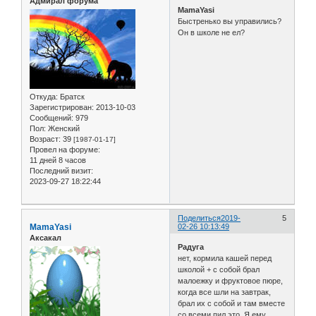
Адмирал форума
MamaYasi
Быстренько вы управились?
Он в школе не ел?
Откуда:
Братск
Зарегистрирован
: 2013-10-03
Сообщений:
979
Пол:
Женский
Возраст:
39
[1987-01-17]
Провел на форуме:
11 дней 8 часов
Последний визит:
2023-09-27 18:22:44
Поделиться
2019-
5
MamaYasi
02-26 10:13:49
Аксакал
Радуга
нет, кормила кашей перед
школой + с собой брал
малоежку и фруктовое пюре,
когда все шли на завтрак,
брал их с собой и там вместе
со всеми пил это. Я ему