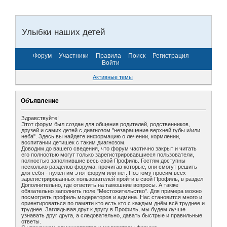
Улыбки наших детей
Форум
Участники
Правила
Поиск
Регистрация
Войти
Активные темы
Объявление
Здравствуйте!
Этот форум был создан для общения родителей, родственников,
друзей и самих детей с диагнозом "незаращение верхней губы и/или
неба". Здесь вы найдете информацию о лечении, кормлении,
воспитании детишек с таким диагнозом.
Доводим до вашего сведения, что форум частично закрыт и читать
его полностью могут только зарегистрировавшиеся пользователи,
полностью заполнившие весь свой Профиль. Гостям доступны
несколько разделов форума, прочитав которые, они смогут решить
для себя - нужен им этот форум или нет. Поэтому просим всех
зарегистрированных пользователей пройти в свой Профиль, в раздел
Дополнительно, где ответить на тамошние вопросы. А также
обязательно заполнить поле "Местожительство". Для примера можно
посмотреть профиль модераторов и админа. Нас становится много и
ориентироваться по памяти кто есть кто с каждым днём всё труднее и
труднее. Заглядывая друг к другу в Профиль, мы будем лучше
узнавать друг друга, а следовательно, давать быстрые и правильные
ответы.