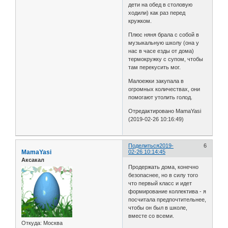
дети на обед в столовую
ходили) как раз перед
кружком.
Плюс няня брала с собой в
музыкальную школу (она у
нас в часе езды от дома)
термокружку с супом, чтобы
там перекусить мог.
Малоежки закупала в
огромных количествах, они
помогают утолить голод.
Отредактировано MamaYasi
(2019-02-26 10:16:49)
Поделиться
2019-
6
MamaYasi
02-26 10:14:45
Аксакал
Продержать дома, конечно
безопаснее, но в силу того
что первый класс и идет
формирование коллектива - я
посчитала предпочтительнее,
чтобы он был в школе,
вместе со всеми.
Откуда:
Москва