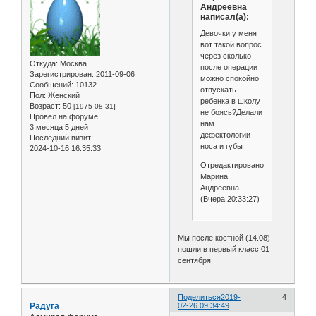
Андреевна
написал(а):
Девочки у меня
вот такой вопрос
через сколько
Откуда:
Москва
после операции
Зарегистрирован
: 2011-09-06
можно спокойно
Сообщений:
10132
отпускать
Пол:
Женский
ребенка в школу
Возраст:
50
[1975-08-31]
не боясь?Делали
Провел на форуме:
нам
3 месяца 5 дней
дефектологии
Последний визит:
носа и губы
2024-10-16 16:35:33
Отредактировано
Марина
Андреевна
(Вчера 20:33:27)
Мы после костной (14.08)
пошли в первый класс 01
сентября.
Поделиться
2019-
4
Радуга
02-26 09:34:49