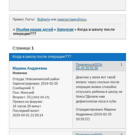
Привет, Гость!
Войдите
или
зарегистрируйтесь
.
»
Улыбки наших детей
»
Хирургия
»
Когда в школу после
операции???
Страница:
1
Когда в школу после операции???
Поделиться
2019-
1
Марина Андреевна
02-25 20:32:35
Новичок
Девочки у меня вот такой
Откуда:
Новоаннинский район
вопрос через сколько после
Зарегистрирован
: 2019-02-20
операции можно спокойно
Сообщений:
5
отпускать ребенка в школу не
Пол:
Женский
боясь?Делали нам
Возраст:
33
[1992-09-15]
дефектологии носа и губы
Провел на форуме:
16 часов 28 минут
Отредактировано Марина
Последний визит:
Андреевна (2019-02-25
2019-04-01 21:59:14
20:33:27)
Поделиться
2019-
2