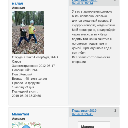
малая
02-26 08:02:14
Аксакал
У вас в заключении должно
быть написано, сколько
длится охранный период. И
хирурги говорят, когда можно.
Мой после рино, в сад пойдёт
через месяц и то я буду
водить только на занятия с
логопедом, ждать там и
домой. Прлноценно в сад с
сентября.
Откуда:
Санкт-Петербург,ЗАТО
Всё зависит от сложности
Саров
операции
Зарегистрирован
: 2012-06-17
Сообщений:
6264
Пол:
Женский
Возраст:
40
[1985-10-26]
Провел на форуме:
1 месяц 23 дня
Последний визит:
2019-08-26 13:39:56
Поделиться
2019-
3
MamaYasi
02-26 09:24:41
Аксакал
Марина