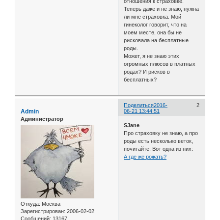
отношения к страховке.
Теперь даже и не знаю, нужна
ли мне страховка. Мой
гинеколог говорит, что на
моем месте, она бы не
рисковала на бесплатные
роды.
Может, я не знаю этих
огромных плюсов в платных
родах? И рисков в
бесплатных?
Поделиться
2016-
2
Admin
06-21 13:44:51
Администратор
SJane
Про страховку не знаю, а про
роды есть несколько веток,
почитайте. Вот одна из них:
А где же рожать?
Откуда:
Москва
Зарегистрирован
: 2006-02-02
Сообщений:
13167