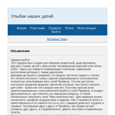
Улыбки наших детей
Форум
Участники
Правила
Поиск
Регистрация
Войти
Активные темы
Объявление
Здравствуйте!
Этот форум был создан для общения родителей, родственников,
друзей и самих детей с диагнозом "незаращение верхней губы и/или
неба". Здесь вы найдете информацию о лечении, кормлении,
воспитании детишек с таким диагнозом.
Доводим до вашего сведения, что форум частично закрыт и читать
его полностью могут только зарегистрировавшиеся пользователи,
полностью заполнившие весь свой Профиль. Гостям доступны
несколько разделов форума, прочитав которые, они смогут решить
для себя - нужен им этот форум или нет. Поэтому просим всех
зарегистрированных пользователей пройти в свой Профиль, в раздел
Дополнительно, где ответить на тамошние вопросы. А также
обязательно заполнить поле "Местожительство". Для примера можно
посмотреть профиль модераторов и админа. Нас становится много и
ориентироваться по памяти кто есть кто с каждым днём всё труднее и
труднее. Заглядывая друг к другу в Профиль, мы будем лучше
узнавать друг друга, а следовательно, давать быстрые и правильные
ответы.