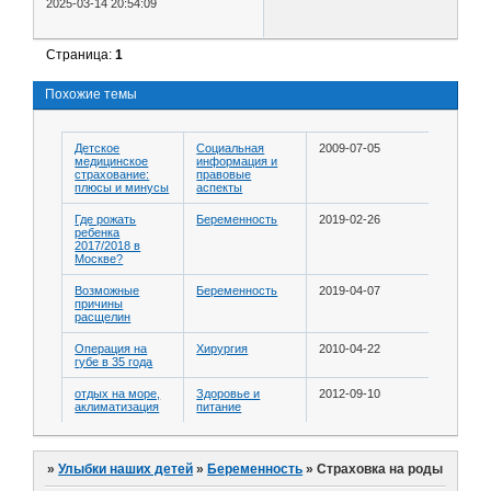
2025-03-14 20:54:09
Страница:
1
Похожие темы
Детское
Социальная
2009-07-05
медицинское
информация и
страхование:
правовые
плюсы и минусы
аспекты
Где рожать
Беременность
2019-02-26
ребенка
2017/2018 в
Москве?
Возможные
Беременность
2019-04-07
причины
расщелин
Операция на
Хирургия
2010-04-22
губе в 35 года
отдых на море,
Здоровье и
2012-09-10
аклиматизация
питание
»
Улыбки наших детей
»
Беременность
»
Страховка на роды