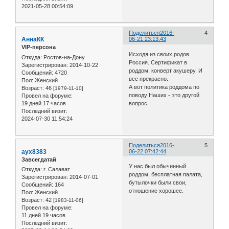
2021-05-28 00:54:09
Поделиться
2016-
4
АннаКК
06-21 23:13:43
VIP-персона
Исходя из своих родов.
Откуда:
Ростов-на-Дону
Россия. Сертификат в
Зарегистрирован
: 2014-10-22
роддом, конверт акушеру. И
Сообщений:
4720
все прекрасно.
Пол:
Женский
А вот политика роддома по
Возраст:
46
[1979-11-10]
поводу Наших - это другой
Провел на форуме:
19 дней 17 часов
вопрос.
Последний визит:
2024-07-30 11:54:24
Поделиться
2016-
5
ayx8383
06-22 07:42:44
Завсегдатай
У нас был обычинный
Откуда:
г. Салават
роддом, бесплатная палата,
Зарегистрирован
: 2014-07-01
бутылочки были свои,
Сообщений:
164
отношение хорошее.
Пол:
Женский
Возраст:
42
[1983-11-06]
Провел на форуме:
11 дней 19 часов
Последний визит: