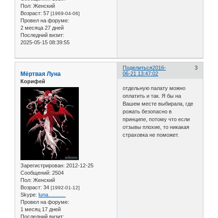
Пол:
Женский
Возраст:
57
[1969-04-06]
Провел на форуме:
2 месяца 27 дней
Последний визит:
2025-05-15 08:39:55
Поделиться
2016-
3
Мёртвая Луна
06-21 13:47:02
Корифей
отдельную палату можно
оплатить и так. Я бы на
Вашем месте выбирала, где
рожать безопасно в
принципе, потому что если
отзывы плохие, то никакая
страховка не поможет.
Зарегистрирован
: 2012-12-25
Сообщений:
2504
Пол:
Женский
Возраст:
34
[1992-01-12]
Skype:
luna............
Провел на форуме:
1 месяц 17 дней
Последний визит: