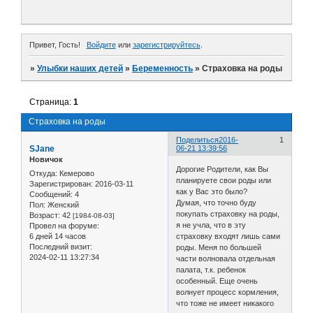
Привет, Гость!
Войдите
или
зарегистрируйтесь
.
»
Улыбки наших детей
»
Беременность
»
Страховка на роды
Страница:
1
Страховка на роды
Поделиться
2016-
1
SJane
06-21 13:39:56
Новичок
Дорогие Родители, как Вы
Откуда:
Кемерово
планируете свои роды или
Зарегистрирован
: 2016-03-11
как у Вас это было?
Сообщений:
4
Думая, что точно буду
Пол:
Женский
покупать страховку на роды,
Возраст:
42
[1984-08-03]
я не учла, что в эту
Провел на форуме:
6 дней 14 часов
страховку входят лишь сами
Последний визит:
роды. Меня по большей
2024-02-11 13:27:34
части волновала отдельная
палата, т.к. ребенок
особенный. Еще очень
волнует процесс кормления,
что тоже не имеет никакого