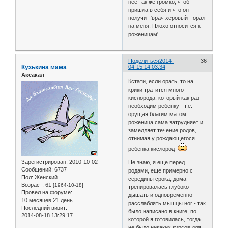
нее так же громко, чтоб
пришла в себя и что он
получит 'врач херовый - орал
на меня. Плохо относится к
роженицам'...
Поделиться
2014-
36
Кузькина мама
04-15 14:03:34
Аксакал
Кстати, если орать, то на
крики тратится много
кислорода, который как раз
необходим ребенку - т.е.
орущая благим матом
роженица сама затрудняет и
замедляет течение родов,
отнимая у рождающегося
ребенка кислород
Зарегистрирован
: 2010-10-02
Не знаю, я еще перед
Сообщений:
6737
родами, еще примерно с
Пол:
Женский
середины срока, дома
Возраст:
61
[1964-10-18]
тренировалась глубоко
Провел на форуме:
дышать и одновременно
10 месяцев 21 день
расслаблять мышцы ног - так
Последний визит:
было написано в книге, по
2014-08-18 13:29:17
которой я готовилась, тогда
не было никаких курсов для