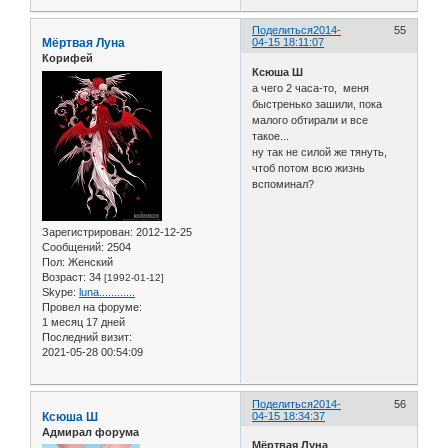
Поделиться
2014-
55
Мёртвая Луна
04-15 18:11:07
Корифей
Ксюша Ш
а чего 2 часа-то, меня
быстренько зашили, пока
малого обтирали и все
такое...
ну так не силой же тянуть,
чтоб потом всю жизнь
вспоминал?
Зарегистрирован
: 2012-12-25
Сообщений:
2504
Пол:
Женский
Возраст:
34
[1992-01-12]
Skype:
luna............
Провел на форуме:
1 месяц 17 дней
Последний визит:
2021-05-28 00:54:09
Поделиться
2014-
56
Ксюша Ш
04-15 18:34:37
Адмирал форума
Мёртвая Луна