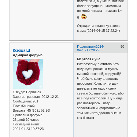
палате № 3, а у меня вот все
более запущено - маменька
со мной лежала в палате №
6
Отредактировано Кузькина
мама (2014-04-15 17:22:24)
Поделиться
2014-
50
Ксюша Ш
04-15 17:20:29
Адмирал форума
Мёртвая Луна
Вот поэтому я считаю, что
надо идти рожать с мужем
(мамой, сестрой, подругой)!
Чтоб было кому шевелить
персонал! Хотя, их тогда и
шевелить не надо - сами
Откуда:
Норильск
суется больше обычного, ибо
Зарегистрирован
: 2012-12-21
все под контролем! Ну и еще
Сообщений:
931
раз повторюсь - надо
Пол:
Женский
запасаться информацией о
Возраст:
45
[1981-01-16]
том как и что должно быть и
Провел на форуме:
как бывает...
26 дней 10 часов
Последний визит:
2024-01-23 10:37:23