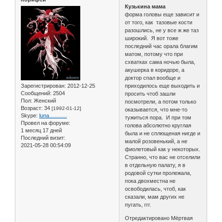
Кузькина мама
форма головы еще зависит и
от того, как тазовые кости
разошлись, не у все ж же таз
широкий. Я вот тоже
последний час орала благим
матом, потому что при
схватках сама ночью была,
акушерка в коридоре, а
доктор спал вообще и
Зарегистрирован
: 2012-12-25
приходилось еще выходить и
Сообщений:
2504
просить чтоб зашли
Пол:
Женский
посмотрели, а потом только
Возраст:
34
[1992-01-12]
оказывается, что мне-то
Skype:
luna............
тужиться пора. И при том
Провел на форуме:
голова абсолютно круглая
1 месяц 17 дней
была и не сплющеная нигде и
Последний визит:
малой розовенький, а не
2021-05-28 00:54:09
фиолетовый как у некоторых.
Странно, что вас не отселили
в отдельную палату, я в
родовой сутки пролежала,
пока двохместна не
освободилась, чтоб, как
сказали, мам других не
пугать, ггг.
Отредактировано Мёртвая