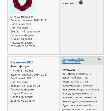
мамочки....
Откуда:
Норильск
Зарегистрирован
: 2012-12-21
Сообщений:
931
Пол:
Женский
Возраст:
45
[1981-01-16]
Провел на форуме:
26 дней 10 часов
Последний визит:
2024-01-23 10:37:23
Поделиться
2014-
44
Екатерина 2015
04-15 16:00:31
Фанат форума
Ксюша Ш
Откуда:
г. Тамбов
нет это не сплетня,это
Зарегистрирован
: 2014-01-17
известный факт так
Сообщений:
378
сказать..я бы это не
Пол:
Женский
придумала,да и история
Возраст:
38
[1988-07-22]
нашумевшая достаточно,а по
Провел на форуме:
16 дней 11 часов
поводу договоренности с
Последний визит:
врачом,то естественно мы
2018-02-02 11:08:47
это обсудили,и именно она
будет их принимать,без
договора,у нас это частая