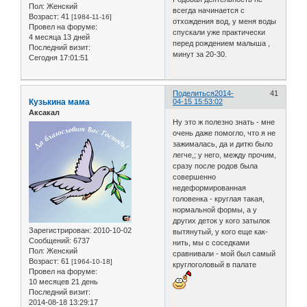
Пол:
Женский
всегда начинается с
Возраст:
41
[1984-11-16]
отхождения вод, у меня воды
Провел на форуме:
спускали уже практически
4 месяца 13 дней
перед рождением малыша ,
Последний визит:
минут за 20-30.
Сегодня 17:01:51
Поделиться
2014-
41
Кузькина мама
04-15 15:53:02
Аксакал
Ну это ж полезно знать - мне
очень даже помогло, что я не
зажималась, да и дитю было
легче,; у него, между прочим,
сразу после родов была
совершенно
недеформированная
головенка - круглая такая,
нормальной формы, а у
других деток у кого затылок
Зарегистрирован
: 2010-10-02
вытянутый, у кого еще как-
Сообщений:
6737
нить, мы с соседками
Пол:
Женский
сравнивали - мой был самый
Возраст:
61
[1964-10-18]
круглоголовый в палате
Провел на форуме:
10 месяцев 21 день
Последний визит:
2014-08-18 13:29:17