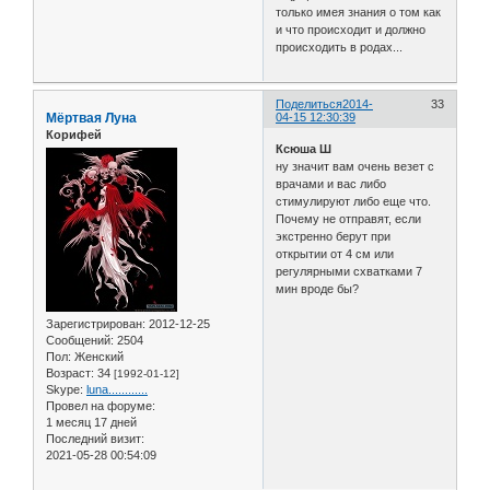
только имея знания о том как
и что происходит и должно
происходить в родах...
Поделиться
2014-
33
Мёртвая Луна
04-15 12:30:39
Корифей
Ксюша Ш
ну значит вам очень везет с
врачами и вас либо
стимулируют либо еще что.
Почему не отправят, если
экстренно берут при
открытии от 4 см или
регулярными схватками 7
мин вроде бы?
Зарегистрирован
: 2012-12-25
Сообщений:
2504
Пол:
Женский
Возраст:
34
[1992-01-12]
Skype:
luna............
Провел на форуме:
1 месяц 17 дней
Последний визит:
2021-05-28 00:54:09