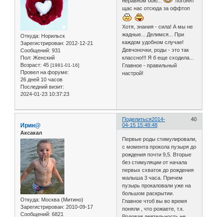
неравном бою...
погонят
щас нас отсюда за оффтоп
Хотя, знания - сила! А мы не
жадные... Делимся... При
Откуда:
Норильск
каждом удобном случае!
Зарегистрирован
: 2012-12-21
Девчоночки, роды - это так
Сообщений:
931
Пол:
Женский
классно!!! Я б еще сходила...
Возраст:
45
[1981-01-16]
Главное - правильный
Провел на форуме:
настрой!
26 дней 10 часов
Последний визит:
2024-01-23 10:37:23
Поделиться
2014-
40
Ирин@
04-15 15:48:48
Аксакал
Первые роды стимулировали,
с момента прокола пузыря до
рождения почти 9,5. Вторые
без стимуляции от начала
первых схваток до рождения
малыша 3 часа. Причем
пузырь прокаловали уже на
большом раскрытии.
Откуда:
Москва (Митино)
Главное чтоб вы во время
Зарегистрирован
: 2010-09-17
поняли , что рожаете, т.к.
Сообщений:
6821
Родовая деятельность не