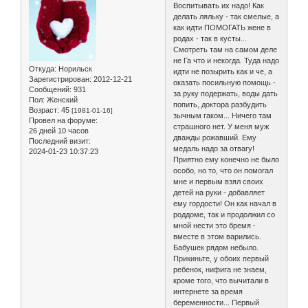
Воспитывать их надо! Как
делать ляльку - так смелые, а
как идти ПОМОГАТЬ жене в
родах - так в кусты...
Смотреть там на самом деле
не Га что и некогда. Туда надо
Откуда:
Норильск
идти не позырить как и че, а
Зарегистрирован
: 2012-12-21
оказать посильную помощь -
Сообщений:
931
за руку подержать, воды дать
Пол:
Женский
попить, доктора разбудить
Возраст:
45
[1981-01-16]
зычным гаком... Ничего там
Провел на форуме:
страшного нет. У меня муж
26 дней 10 часов
дважды рожавший. Ему
Последний визит:
медаль надо за отвагу!
2024-01-23 10:37:23
Приятно ему конечно не было
особо, но то, что он помогал
мне и первым взял своих
детей на руки - добавляет
ему гордости! Он как начал в
роддоме, так и продолжил со
мной нести это бремя -
вместе в этом варились.
Бабушек рядом небыло.
Прикиньте, у обоих первый
ребенок, нифига не знаем,
кроме того, что вычитали в
интернете за время
беременности... Первый