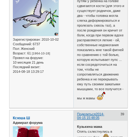
путям у ребенка на голове
сдвигаются кости (для этого и
существует родничок, даже
два - чтобы головка могла
слегка деформироваться и
пролезать сквозь таз), а
после рождения он кричит от
боли, когда при первом вдохе
Зарегистрирован
: 2010-10-02
расправляются легкие - ой,
Сообщений:
6737
собственные недомогания
Пол:
Женский
показались мне такой фигней
Возраст:
61
[1964-10-18]
по сравнению с той болью,
Провел на форуме:
которую испытывает пупс ...
10 месяцев 21 день
если сосредоточиться на
Последний визит:
том, чтобы не
2014-08-18 13:29:17
сопротивляться движению
ребенка и не перекрывать
ему путь своими зажатыми
мышцами, то все получится -
мы ж мамы
Поделиться
2014-
39
Ксюша Ш
04-15 15:48:05
Адмирал форума
Кузькина мама
Опять схлестнулись в