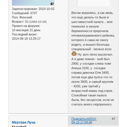
Зарегистрирован
: 2010-10-02
Весом мерились, а как жежь.
Сообщений:
6737
что еще делать-то было в
Пол:
Женский
Возраст:
61
шестиместной палате... мне
[1964-10-18]
Провел на форуме:
гинеколог в начале
10 месяцев 21 день
беременности пророчила
Последний визит:
пятикилограммового ребенка,
2014-08-18 13:29:17
которого я сама не смогу
родить, а вышел богатырь
специальный - мельче всех
Ну зато легко выскочил.
А я даже помню - мой был
2900, у соседки слева тоже
Алеша 3100, у соседки
справа девочка Оля 3400,
потом еще два пупса что-то
около 3600, и самый крупняк
- 4200, уже третий у
возрастной мамы под сорок.
Спокойная такая палата
была, без эксцессов, если не
считать моего сюрпризного.
Поделиться
2014-
47
Мёртвая Луна
04-15 17:04:40
Корифей