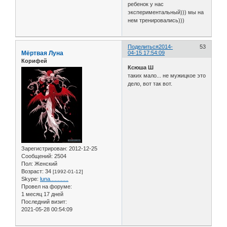
ребенок у нас
экспериментальный))) мы на
нем тренировались)))
Поделиться
2014-
53
Мёртвая Луна
04-15 17:54:09
Корифей
Ксюша Ш
таких мало... не мужицкое это
дело, вот так вот.
Зарегистрирован
: 2012-12-25
Сообщений:
2504
Пол:
Женский
Возраст:
34
[1992-01-12]
Skype:
luna............
Провел на форуме:
1 месяц 17 дней
Последний визит:
2021-05-28 00:54:09