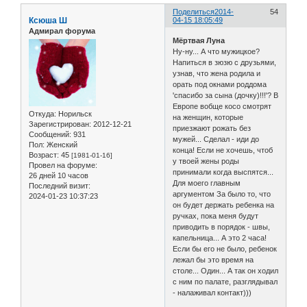
Поделиться
2014-
54
Ксюша Ш
04-15 18:05:49
Адмирал форума
Мёртвая Луна
Ну-ну... А что мужицкое?
Напиться в зюзю с друзьями,
узнав, что жена родила и
орать под окнами роддома
'спасибо за сына (дочку)!!!'? В
Европе вобще косо смотрят
Откуда:
Норильск
на женщин, которые
Зарегистрирован
: 2012-12-21
приезжают рожать без
Сообщений:
931
мужей... Сделал - иди до
Пол:
Женский
конца! Если не хочешь, чтоб
Возраст:
45
[1981-01-16]
у твоей жены роды
Провел на форуме:
принимали когда выспятся...
26 дней 10 часов
Для моего главным
Последний визит:
аргументом За было то, что
2024-01-23 10:37:23
он будет держать ребенка на
ручках, пока меня будут
приводить в порядок - швы,
капельница... А это 2 часа!
Если бы его не было, ребенок
лежал бы это время на
столе... Один... А так он ходил
с ним по палате, разглядывал
- налаживал контакт)))