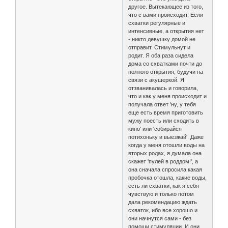
другое. Вытекающее из того,
что с вами происходит. Если
схватки регулярные и
интенсивные, а открытия нет
- никто девушку домой не
отправит. Стимульнут и
родит. Я оба раза сидела
дома со схватками почти до
полного открытия, будучи на
связи с акушеркой. Я
отзванивалась и говорила,
что и как у меня происходит и
получала ответ 'ну, у тебя
еще есть время приготовить
мужу поесть или сходить в
кино' или 'собирайся
потихоньку и выезжай'. Даже
когда у меня отошли воды на
вторых родах, я думала она
скажет 'пулей в роддом!', а
она сначала спросила какая
пробочка отошла, какие воды,
есть ли схватки, как я себя
чувствую и только потом
дала рекомендацию ждать
схваток, ибо все хорошо и
они начнутся сами - без
помощи стимуляции. И они