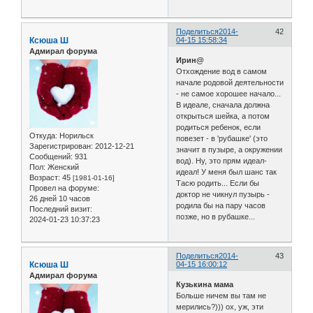
Поделиться
2014-
42
Ксюша Ш
04-15 15:58:34
Адмирал форума
Ирин@
Отхождение вод в самом
начале родовой деятельности
- не самое хорошее начало...
В идеале, сначала должна
открыться шейка, а потом
родиться ребенок, если
Откуда:
Норильск
повезет - в 'рубашке' (это
Зарегистрирован
: 2012-12-21
значит в пузыре, а окружении
Сообщений:
931
вод). Ну, это прям идеал-
Пол:
Женский
идеал! У меня был шанс так
Возраст:
45
[1981-01-16]
Тасю родить... Если бы
Провел на форуме:
доктор не чикнул пузырь -
26 дней 10 часов
родила бы на пару часов
Последний визит:
позже, но в рубашке...
2024-01-23 10:37:23
Поделиться
2014-
43
Ксюша Ш
04-15 16:00:12
Адмирал форума
Кузькина мама
Больше ничем вы там не
мерились?))) ох, уж, эти