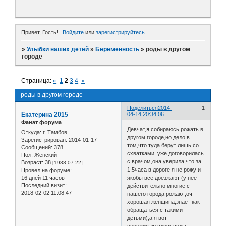
Привет, Гость!
Войдите
или
зарегистрируйтесь
.
»
Улыбки наших детей
»
Беременность
»
роды в другом
городе
Страница:
«
1
2
3
4
»
роды в другом городе
Поделиться
2014-
1
Екатерина 2015
04-14 20:34:06
Фанат форума
Девчат,я собираюсь рожать в
Откуда:
г. Тамбов
другом городе,но дело в
Зарегистрирован
: 2014-01-17
том,что туда берут лишь со
Сообщений:
378
схватками..уже договорилась
Пол:
Женский
с врачом,она уверила,что за
Возраст:
38
[1988-07-22]
1,5часа в дороге я не рожу и
Провел на форуме:
16 дней 11 часов
якобы все доезжают (у нее
Последний визит:
действительно многие с
2018-02-02 11:08:47
нашего города рожают,оч
хорошая женщина,знает как
обращаться с такими
детьми),а я вот
переживаю,вдруг воды