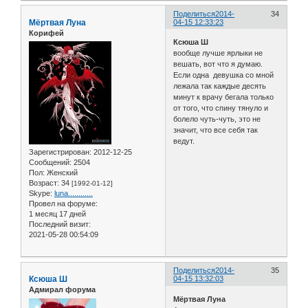
Поделиться
2014-
34
Мёртвая Луна
04-15 12:33:23
Корифей
Ксюша Ш
вообще лучше ярлыки не
вешать, вот что я думаю.
Если одна девушка со мной
лежала так каждые десять
минут к врачу бегала только
от того, что спину тянуло и
болело чуть-чуть, это не
значит, что все себя так
ведут.
Зарегистрирован
: 2012-12-25
Сообщений:
2504
Пол:
Женский
Возраст:
34
[1992-01-12]
Skype:
luna............
Провел на форуме:
1 месяц 17 дней
Последний визит:
2021-05-28 00:54:09
Поделиться
2014-
35
Ксюша Ш
04-15 13:32:03
Адмирал форума
Мёртвая Луна