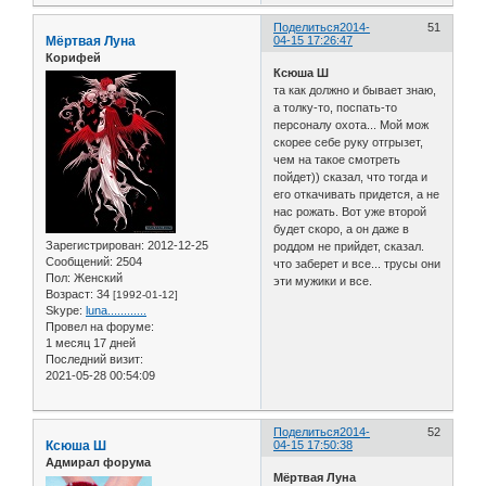
Поделиться
2014-
51
Мёртвая Луна
04-15 17:26:47
Корифей
Ксюша Ш
та как должно и бывает знаю,
а толку-то, поспать-то
персоналу охота... Мой мож
скорее себе руку отгрызет,
чем на такое смотреть
пойдет)) сказал, что тогда и
его откачивать придется, а не
нас рожать. Вот уже второй
будет скоро, а он даже в
Зарегистрирован
: 2012-12-25
роддом не прийдет, сказал.
Сообщений:
2504
что заберет и все... трусы они
Пол:
Женский
эти мужики и все.
Возраст:
34
[1992-01-12]
Skype:
luna............
Провел на форуме:
1 месяц 17 дней
Последний визит:
2021-05-28 00:54:09
Поделиться
2014-
52
Ксюша Ш
04-15 17:50:38
Адмирал форума
Мёртвая Луна