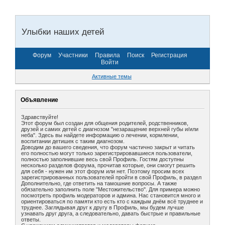
Улыбки наших детей
Форум
Участники
Правила
Поиск
Регистрация
Войти
Активные темы
Объявление
Здравствуйте!
Этот форум был создан для общения родителей, родственников,
друзей и самих детей с диагнозом "незаращение верхней губы и/или
неба". Здесь вы найдете информацию о лечении, кормлении,
воспитании детишек с таким диагнозом.
Доводим до вашего сведения, что форум частично закрыт и читать
его полностью могут только зарегистрировавшиеся пользователи,
полностью заполнившие весь свой Профиль. Гостям доступны
несколько разделов форума, прочитав которые, они смогут решить
для себя - нужен им этот форум или нет. Поэтому просим всех
зарегистрированных пользователей пройти в свой Профиль, в раздел
Дополнительно, где ответить на тамошние вопросы. А также
обязательно заполнить поле "Местожительство". Для примера можно
посмотреть профиль модераторов и админа. Нас становится много и
ориентироваться по памяти кто есть кто с каждым днём всё труднее и
труднее. Заглядывая друг к другу в Профиль, мы будем лучше
узнавать друг друга, а следовательно, давать быстрые и правильные
ответы.