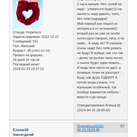
2 часа капали. Нет, силой не
надо - упираться будет))) на
жалость надо давить, типа,
без тебя подпадем!
Мой первый раз пошел из
интереса и от незнания)))
Откуда:
Норильск
второй раз он уже не особо
Зарегистрирован
: 2012-12-21
хотел идти говорил, типа, я не
Сообщений:
931
знаю... А надо ли? Я сказала -
Пол:
Женский
очень надо! Без тебя рожать
Возраст:
45
[1981-01-16]
не буду! И вобще, как это так
Провел на форуме:
- дочку на ручках папа носил,
26 дней 10 часов
а сынок будет один лежать...
Последний визит:
И воды мне никто не даст, и
2024-01-23 10:37:23
болевые точки не разотрет...
Буду, как дура, ОДНА!!!! А
потом когда узнали, что
малышик особенный, так
вообще вариантов небыло -
вместе и до конца!
Отредактировано Ксюша Ш
(2014-04-15 18:43:42)
Поделиться
2014-
57
Елена48
04-15 18:49:49
Завсегдатай