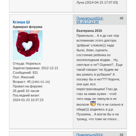
Луна (2014-04-15 17:07:03)
Поделиться
2014-
48
Ксюша Ш
04-15 17:12:44
Адмирал форума
Екатерина 2015
Прикольно... А я до сих пор
вспоминаю этого доктора
'добрым' словом))) надо
было, блин, оценить
состояние ребенка по
околоплодным водам... Ну,
Откуда:
Норильск
светлые и че? Оценил?.. Еще
Зарегистрирован
: 2012-12-21
такой говорит 'не будем же
Сообщений:
931
мы рожать в рубашке!' А
Пол:
Женский
посему бы и нет??? Короче,
Возраст:
45
[1981-01-16]
они щас все
Провел на форуме:
перестраховщики! Глаз да
26 дней 10 часов
глаз за ними нужен - чтоб
Последний визит:
чего нидь не чикнули и не
2024-01-23 10:37:23
вкололи
Но я не сильно в
обиде))) родились в д.р.
Пушкина... А могли бы и на
троицу, что тоже не плохо...
Поделиться
2014-
49