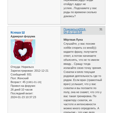
отойдут..вдруг не
успею...Подскажите у вас
роды по времени сколько
длились?
Поделиться
2014-
31
Ксюша Ш
04-15 12:15:04
Адмирал форума
Мёртвая Луна
Слушайте, у вас похоже
хобби спорить со мной)))
кидаете фразу, получаете
ответ, а потом начинаете
объяснять, что не то имели
ввиду... Сращу тогда
Откуда:
Норильск
излагайте свою точку зрения.
Зарегистрирован
: 2012-12-21
Схватки и вяло текущая
Сообщений:
931
родовая деятельность где-то
Пол:
Женский
рядом. Если врач (грамотный
Возраст:
45
[1981-01-16]
врач) услышит, что у вас
Провел на форуме:
схватки и вы ползаете по
26 дней 10 часов
полу, она не скажет, что это у
Последний визит:
вас такая тренировка. По
2024-01-23 10:37:23
характеру схваток, их
частоте и интенсивности
можно много определить. А
открытие - это уже дело