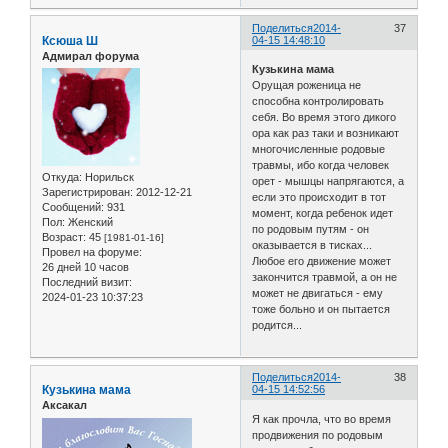
Поделиться
2014-
37
Ксюша Ш
04-15 14:48:10
Адмирал форума
Кузькина мама
Орущая роженица не
способна контролировать
себя. Во время этого дикого
ора как раз таки и возникают
многочисленные родовые
травмы, ибо когда человек
Откуда:
Норильск
орет - мышцы напрягаются, а
Зарегистрирован
: 2012-12-21
если это происходит в тот
Сообщений:
931
момент, когда ребенок идет
Пол:
Женский
по родовым путям - он
Возраст:
45
[1981-01-16]
оказывается в тисках...
Провел на форуме:
Любое его движение может
26 дней 10 часов
закончится травмой, а он не
Последний визит:
может не двигаться - ему
2024-01-23 10:37:23
тоже больно и он пытается
родится...
Поделиться
2014-
38
Кузькина мама
04-15 14:52:56
Аксакал
Я как прочла, что во время
продвижения по родовым