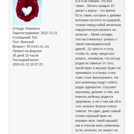
А я и не говорю, что все
такие... Бегать каждые 10
минут к врачу - это фигня.
Есть такие, которые с дикими
воплями носятся по родовой,
толкая перед собой железную
Откуда:
Норильск
хирургическую кровать на
Зарегистрирован
: 2012-12-21
колесах... Моей соседке
Сообщений:
931
'посчастливилось' рожать с
Пол:
Женский
такой темпераментной
Возраст:
45
[1981-01-16]
дамой...))) просто я хочу,
Провел на форуме:
чтобы те, кому предстоит
26 дней 10 часов
рожать, понимали, что исход
Последний визит:
родов не зависит от того,
2024-01-23 10:37:23
какой врач и акушер будет их
принимать и отзывы о них
тоже стоит фильтровать. Не
все роженицы ведут себя в
родах адекватно: слушают
акушерку, думают о том, как
помочь ребенку родится
здоровым, а не о том как ей в
этот момент больно-плохо-
тяжело. Ни один, даже самый
супер-хороший врач не
вправит мозг такой орущей,
как в плохом кино, роженице,
если, конечно, не заорет на