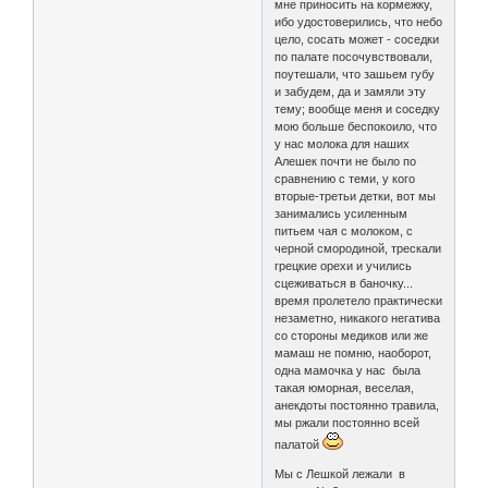
мне приносить на кормежку,
ибо удостоверились, что небо
цело, сосать может - соседки
по палате посочувствовали,
поутешали, что зашьем губу
и забудем, да и замяли эту
тему; вообще меня и соседку
мою больше беспокоило, что
у нас молока для наших
Алешек почти не было по
сравнению с теми, у кого
вторые-третьи детки, вот мы
занимались усиленным
питьем чая с молоком, с
черной смородиной, трескали
грецкие орехи и учились
сцеживаться в баночку...
время пролетело практически
незаметно, никакого негатива
со стороны медиков или же
мамаш не помню, наоборот,
одна мамочка у нас была
такая юморная, веселая,
анекдоты постоянно травила,
мы ржали постоянно всей
палатой
Мы с Лешкой лежали в