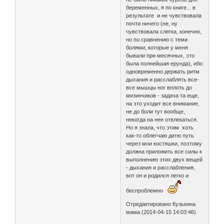
беременных, я по книге... в
результате и не чувствовала
почти ничего (не, ну
чувствовала слегка, конечно,
но по сравнению с теми
болями, которые у меня
бывали при месячных, это
была полнейшая ерунда), ибо
одновременно держать ритм
дыхания и расслаблять все-
все мышцы ног вплоть до
мизинчиков - задача та еще,
на это уходит все внимание,
не до боли тут вообще,
некогда на нее отвлекаться.
Но я знала, что этим хоть
как-то облегчаю дитю путь
через мои костяшки, поэтому
должна приложить все силы к
выполнению этих двух вещей
- дыхания и расслабления,
вот он и родился легко и
беспроблемно
Отредактировано Кузькина
мама (2014-04-15 14:03:46)