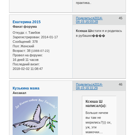
практика..
Поделиться
2014-
45
Екатерина 2015
04-15 16:03:28
Фанат форума
Ксюша Ш
кстати я и родилась
Откуда:
г. Тамбов
в рубашке����
Зарегистрирован
: 2014-01-17
Сообщений:
378
Пол:
Женский
Возраст:
38
[1988-07-22]
Провел на форуме:
16 дней 11 часов
Последний визит:
2018-02-02 11:08:47
Поделиться
2014-
46
Кузькина мама
04-15 16:11:29
Аксакал
Ксюша Ш
написал(а):
Больше ничем
вы там не
мерились?))) ох,
уж, эти
мамочки....