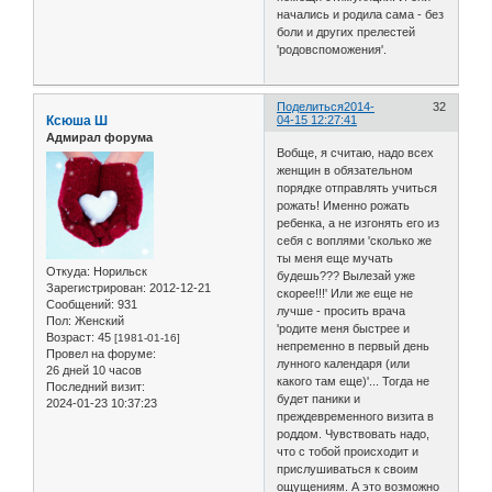
начались и родила сама - без
боли и других прелестей
'родовспоможения'.
Поделиться
2014-
32
Ксюша Ш
04-15 12:27:41
Адмирал форума
Вобще, я считаю, надо всех
женщин в обязательном
порядке отправлять учиться
рожать! Именно рожать
ребенка, а не изгонять его из
себя с воплями 'сколько же
ты меня еще мучать
Откуда:
Норильск
будешь??? Вылезай уже
Зарегистрирован
: 2012-12-21
скорее!!!' Или же еще не
Сообщений:
931
лучше - просить врача
Пол:
Женский
'родите меня быстрее и
Возраст:
45
[1981-01-16]
непременно в первый день
Провел на форуме:
лунного календаря (или
26 дней 10 часов
какого там еще)'... Тогда не
Последний визит:
будет паники и
2024-01-23 10:37:23
преждевременного визита в
роддом. Чувствовать надо,
что с тобой происходит и
прислушиваться к своим
ощущениям. А это возможно