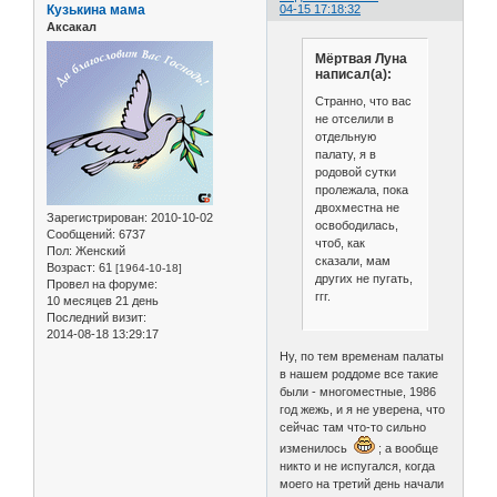
Кузькина мама
04-15 17:18:32
Аксакал
Мёртвая Луна
написал(а):
Странно, что вас
не отселили в
отдельную
палату, я в
родовой сутки
пролежала, пока
двохместна не
Зарегистрирован
: 2010-10-02
освободилась,
Сообщений:
6737
чтоб, как
Пол:
Женский
сказали, мам
Возраст:
61
[1964-10-18]
других не пугать,
Провел на форуме:
ггг.
10 месяцев 21 день
Последний визит:
2014-08-18 13:29:17
Ну, по тем временам палаты
в нашем роддоме все такие
были - многоместные, 1986
год жежь, и я не уверена, что
сейчас там что-то сильно
изменилось
; а вообще
никто и не испугался, когда
моего на третий день начали