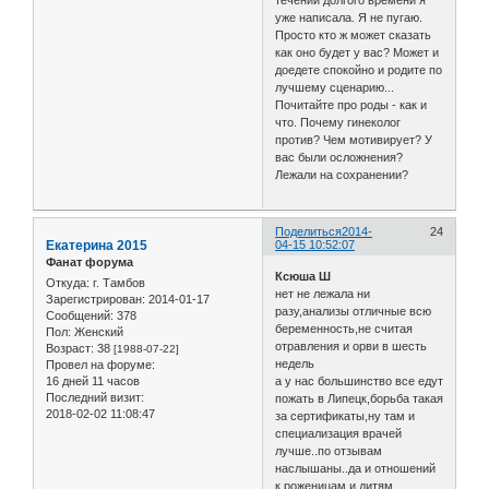
уже написала. Я не пугаю.
Просто кто ж может сказать
как оно будет у вас? Может и
доедете спокойно и родите по
лучшему сценарию...
Почитайте про роды - как и
что. Почему гинеколог
против? Чем мотивирует? У
вас были осложнения?
Лежали на сохранении?
Поделиться
2014-
24
Екатерина 2015
04-15 10:52:07
Фанат форума
Ксюша Ш
Откуда:
г. Тамбов
нет не лежала ни
Зарегистрирован
: 2014-01-17
разу,анализы отличные всю
Сообщений:
378
беременность,не считая
Пол:
Женский
отравления и орви в шесть
Возраст:
38
[1988-07-22]
недель
Провел на форуме:
16 дней 11 часов
а у нас большинство все едут
Последний визит:
пожать в Липецк,борьба такая
2018-02-02 11:08:47
за сертификаты,ну там и
специализация врачей
лучше..по отзывам
наслышаны..да и отношений
к роженицам и дитям