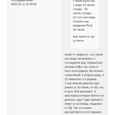
Последний визит:
У меня было так:
2020-02-11 22:09:00
1 роды 14 часов,
2 роды - 26
часов; 3 роды -
(от того как воды
отошли и до
рождения Яса)
16 часов.
мне кажется, вы
успеете
может я редкость. но у меня
все роды начинались с
отхождения вод. Первый раз
уехала в РД в час ночи, в
пять ночи родила, без всяких
стимуляций. и вторые роды, в
22 приехала, в 3 родила.
У нас многие девочки едут
рожать в Эстонию, от нас час
в пути. Все доезжают. А
некоторые,которые боятся не
доехать, едут туда заранее и
живут в гостинице, недалеко
от РД. Так что может
рассмотрите и этот вариант.