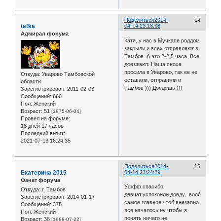
Поделиться
2014-
14
tatka
04-14 23:18:38
Адмирал форума
Катя, у нас в Мучкапе роддом
закрыли и всех отправляют в
Тамбов. А это 2-2,5 часа. Все
доезжают. Наша сноха
просила в Уварово, так ее не
Откуда:
Уварово Тамбовской
оставили, отправили в
области
Тамбов ))) Доедешь )))
Зарегистрирован
: 2011-02-03
Сообщений:
666
Пол:
Женский
Возраст:
51
[1975-06-04]
Провел на форуме:
18 дней 17 часов
Последний визит:
2021-07-13 16:24:35
Поделиться
2014-
15
Екатерина 2015
04-14 23:24:29
Фанат форума
Уффф спасибо
Откуда:
г. Тамбов
девчат,успокоили,доеду...вообще
Зарегистрирован
: 2014-01-17
самое главное чтоб внезапно
Сообщений:
378
все началось,ну чтобы я
Пол:
Женский
понять ничего не
Возраст:
38
[1988-07-22]