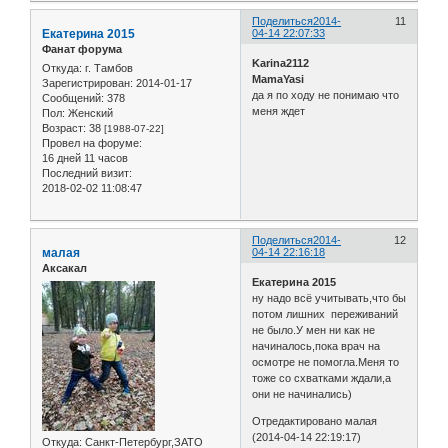
Поделиться
2014-
11
Екатерина 2015
04-14 22:07:33
Фанат форума
Karina2112
Откуда:
г. Тамбов
MamaYasi
Зарегистрирован
: 2014-01-17
да я по ходу не понимаю что
Сообщений:
378
меня ждет
Пол:
Женский
Возраст:
38
[1988-07-22]
Провел на форуме:
16 дней 11 часов
Последний визит:
2018-02-02 11:08:47
Поделиться
2014-
12
малая
04-14 22:16:18
Аксакал
Екатерина 2015
ну надо всё учитывать,что бы
потом лишних переживаний
не было.У мен ни как не
начиналось,пока врач на
осмотре не помогла.Меня то
тоже со схватками ждали,а
они не начинались)
Отредактировано малая
(2014-04-14 22:19:17)
Откуда:
Санкт-Петербург,ЗАТО