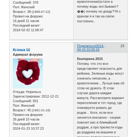
кровотечение(кстати а
Сообщений:
378
почему воды зел.бывают?
Пол:
Женский
��) почему не доеду??А с
Возраст:
38
[1988-07-22]
врачом я и так на связе
Провел на форуме:
16 дней 11 часов
постоянно..
Последний визит:
2018-02-02 11:08:47
Поделиться
2014-
23
Ксюша Ш
04-15 10:26:16
Адмирал форума
Екатерина 2015
Потому, что это все
представляет опасность для
ребенка. Зеленые воды могут
означать гипоксию, а
кровотечение... Лучше вам об
этом не думать. В этом
Откуда:
Норильск
случае дорога каждая
Зарегистрирован
: 2012-12-21
минута. Рассмотрите вариант
Сообщений:
931
переселения в тот город, где
Пол:
Женский
планируете рожать до
Возраст:
45
[1981-01-16]
родов... Хотя, если все
Провел на форуме:
начнется внезапно - скорая
26 дней 10 часов
повезет вас в ближайший
Последний визит:
роддом, а про прелести езды
2024-01-23 10:37:23
до роддома на машине в
течении долгого времени я