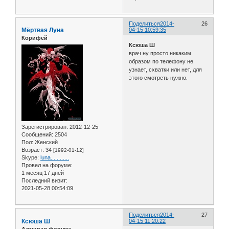
Поделиться
2014-
26
Мёртвая Луна
04-15 10:59:35
Корифей
Ксюша Ш
врач ну просто никаким
образом по телефону не
узнает, схватки или нет, для
этого смотреть нужно.
Зарегистрирован
: 2012-12-25
Сообщений:
2504
Пол:
Женский
Возраст:
34
[1992-01-12]
Skype:
luna............
Провел на форуме:
1 месяц 17 дней
Последний визит:
2021-05-28 00:54:09
Поделиться
2014-
27
Ксюша Ш
04-15 11:20:22
Адмирал форума