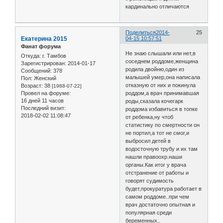
кардинально отличаются
Поделиться
2014-
25
Екатерина 2015
04-15 10:57:51
Фанат форума
Не знаю слышали или нет,в
Откуда:
г. Тамбов
соседнем роддоме,женщина
Зарегистрирован
: 2014-01-17
родила двойню,один из
Сообщений:
378
малышей умер,она написала
Пол:
Женский
отказную от них и покинула
Возраст:
38
[1988-07-22]
роддом,а врач принимавшая
Провел на форуме:
16 дней 11 часов
роды,сказала кочегарк
Последний визит:
роддома избавиться в топке
2018-02-02 11:08:47
от ребенка,ну чтоб
статистику по смертности он
не портил,а тот не смог,и
выбросил детей в
водосточную трубу и их там
нашли правоохр.наши
органы.Как итог у врача
отстранение от работы и
говорят судимость
будет,прокуратура работает в
самом роддоме..при чем
врач достаточно опытная и
популярная среди
беременных..