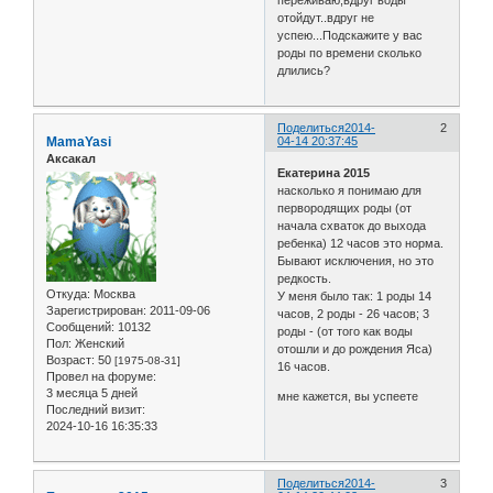
отойдут..вдруг не
успею...Подскажите у вас
роды по времени сколько
длились?
Поделиться
2014-
2
MamaYasi
04-14 20:37:45
Аксакал
Екатерина 2015
насколько я понимаю для
первородящих роды (от
начала схваток до выхода
ребенка) 12 часов это норма.
Бывают исключения, но это
редкость.
Откуда:
Москва
У меня было так: 1 роды 14
Зарегистрирован
: 2011-09-06
часов, 2 роды - 26 часов; 3
Сообщений:
10132
роды - (от того как воды
Пол:
Женский
отошли и до рождения Яса)
Возраст:
50
[1975-08-31]
16 часов.
Провел на форуме:
3 месяца 5 дней
мне кажется, вы успеете
Последний визит:
2024-10-16 16:35:33
Поделиться
2014-
3