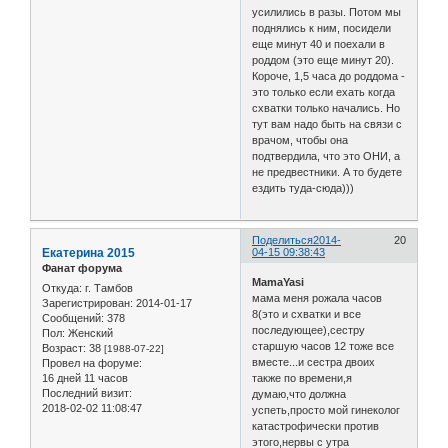
усилились в разы. Потом мы
поднялись к ним, посидели
еще минут 40 и поехали в
роддом (это еще минут 20).
Короче, 1,5 часа до роддома -
это только если ехать когда
схватки только начались. Но
тут вам надо быть на связи с
врачом, чтобы она
подтвердила, что это ОНИ, а
не предвестники. А то будете
ездить туда-сюда)))
Поделиться
2014-
20
Екатерина 2015
04-15 09:38:43
Фанат форума
MamaYasi
Откуда:
г. Тамбов
мама меня рожала часов
Зарегистрирован
: 2014-01-17
8(это и схватки и все
Сообщений:
378
последующее),сестру
Пол:
Женский
старшую часов 12 тоже все
Возраст:
38
[1988-07-22]
вместе...и сестра двоих
Провел на форуме:
16 дней 11 часов
также по времени,я
Последний визит:
думаю,что должна
2018-02-02 11:08:47
успеть,просто мой гинеколог
катастрофически против
этого,нервы с утра