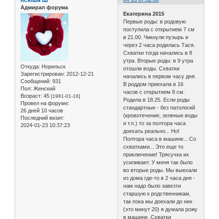
Адмирал форума
Екатерина 2015
Первые роды: в родовую
поступила с открытием 7 см
в 21.00. Чикнули пузырь и
через 2 часа родилась Тася.
Схватки тогда начались в 8
утра. Вторые роды: в 9 утра
Откуда:
Норильск
отошли воды. Схватки
Зарегистрирован
: 2012-12-21
начались в первом часу дня.
Сообщений:
931
В роддом приехала в 16
Пол:
Женский
часов с открытием 8 см.
Возраст:
45
[1981-01-16]
Родила в 18.25. Если роды
Провел на форуме:
стандартные - без патологий
26 дней 10 часов
(кровотечение, зеленые воды
Последний визит:
и т.п.) то за полтора часа
2024-01-23 10:37:23
доехать реально... Но!
Полтора часа в машине... Со
схватками... Это еще то
приключение! Трясучка их
усиливает. У меня так было
во вторые роды. Мы выехали
из дома где-то в 2 часа дня -
нам надо было завезти
старшую к родственникам,
так пока мы доехали до них
(это минут 20) я думала рожу
в машине. Схватки