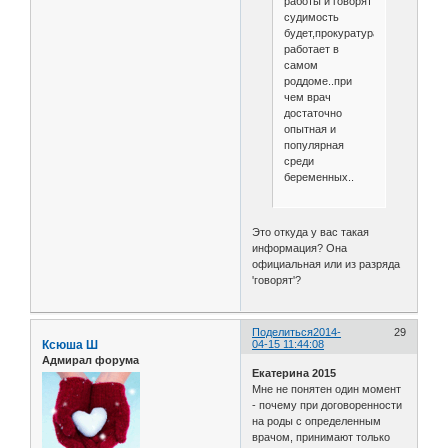
работы и говорят
судимость
будет,прокуратура
работает в
самом
роддоме..при
чем врач
достаточно
опытная и
популярная
среди
беременных..
Это откуда у вас такая
информация? Она
официальная или из разряда
'говорят'?
Поделиться
2014-
29
Ксюша Ш
04-15 11:44:08
Адмирал форума
Екатерина 2015
Мне не понятен один момент
- почему при договоренности
на роды с определенным
врачом, принимают только