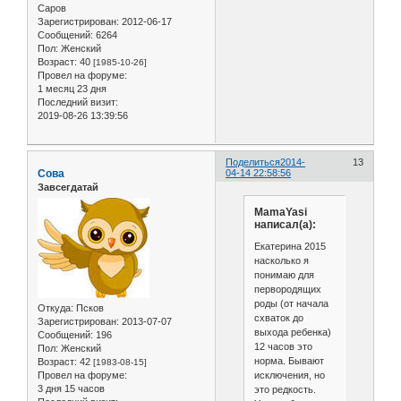
Саров
Зарегистрирован
: 2012-06-17
Сообщений:
6264
Пол:
Женский
Возраст:
40
[1985-10-26]
Провел на форуме:
1 месяц 23 дня
Последний визит:
2019-08-26 13:39:56
Поделиться
2014-
13
Сова
04-14 22:58:56
Завсегдатай
MamaYasi
написал(а):
Екатерина 2015
насколько я
понимаю для
первородящих
роды (от начала
Откуда:
Псков
схваток до
Зарегистрирован
: 2013-07-07
выхода ребенка)
Сообщений:
196
12 часов это
Пол:
Женский
норма. Бывают
Возраст:
42
[1983-08-15]
исключения, но
Провел на форуме:
3 дня 15 часов
это редкость.