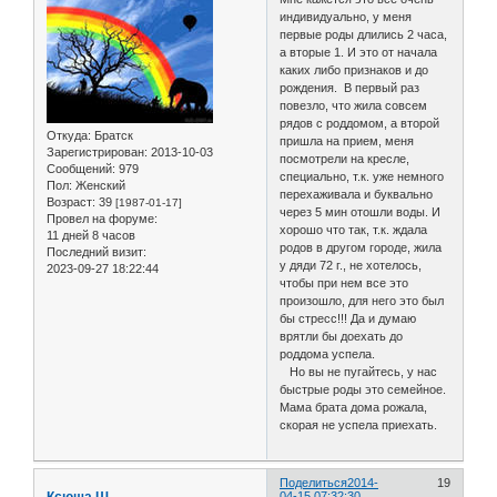
индивидуально, у меня
первые роды длились 2 часа,
а вторые 1. И это от начала
каких либо признаков и до
рождения. В первый раз
повезло, что жила совсем
рядов с роддомом, а второй
Откуда:
Братск
пришла на прием, меня
Зарегистрирован
: 2013-10-03
посмотрели на кресле,
Сообщений:
979
специально, т.к. уже немного
Пол:
Женский
перехаживала и буквально
Возраст:
39
[1987-01-17]
через 5 мин отошли воды. И
Провел на форуме:
хорошо что так, т.к. ждала
11 дней 8 часов
родов в другом городе, жила
Последний визит:
у дяди 72 г., не хотелось,
2023-09-27 18:22:44
чтобы при нем все это
произошло, для него это был
бы стресс!!! Да и думаю
врятли бы доехать до
роддома успела.
Но вы не пугайтесь, у нас
быстрые роды это семейное.
Мама брата дома рожала,
скорая не успела приехать.
Поделиться
2014-
19
Ксюша Ш
04-15 07:32:30