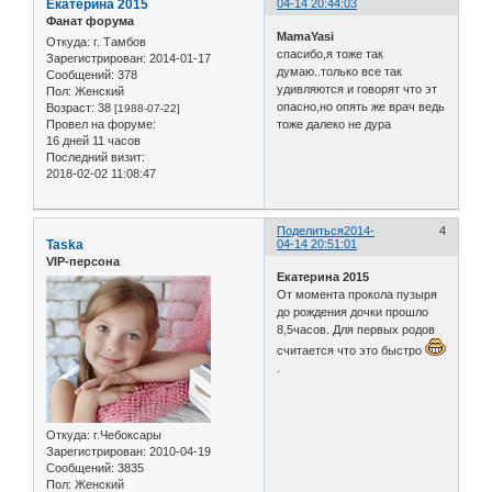
Екатерина 2015
04-14 20:44:03
Фанат форума
MamaYasi
Откуда:
г. Тамбов
спасибо,я тоже так
Зарегистрирован
: 2014-01-17
думаю..только все так
Сообщений:
378
удивляются и говорят что эт
Пол:
Женский
опасно,но опять же врач ведь
Возраст:
38
[1988-07-22]
тоже далеко не дура
Провел на форуме:
16 дней 11 часов
Последний визит:
2018-02-02 11:08:47
Поделиться
2014-
4
Taska
04-14 20:51:01
VIP-персона
Екатерина 2015
От момента прокола пузыря
до рождения дочки прошло
8,5часов. Для первых родов
считается что это быстро
.
Откуда:
г.Чебоксары
Зарегистрирован
: 2010-04-19
Сообщений:
3835
Пол:
Женский