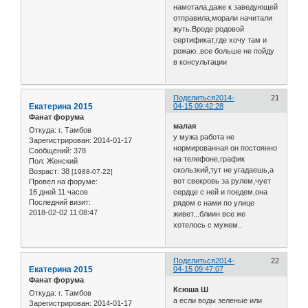
намотала,даже к заведующей
отправила,морали начитали
жуть.Вроде родовой
сертификат,где хочу там и
рожаю..все больше не пойду
в консультации
Поделиться
2014-
21
Екатерина 2015
04-15 09:42:28
Фанат форума
малая
Откуда:
г. Тамбов
у мужа работа не
Зарегистрирован
: 2014-01-17
нормированная он постоянно
Сообщений:
378
на телефоне,график
Пол:
Женский
скользкий,тут не угадаешь,а
Возраст:
38
[1988-07-22]
вот свекровь за рулем,чует
Провел на форуме:
16 дней 11 часов
сердце с ней и поедем,она
Последний визит:
рядом с нами по улице
2018-02-02 11:08:47
живет...блиин все же
хотелось с мужем..
Поделиться
2014-
22
Екатерина 2015
04-15 09:47:07
Фанат форума
Ксюша Ш
Откуда:
г. Тамбов
а если воды зеленые или
Зарегистрирован
: 2014-01-17