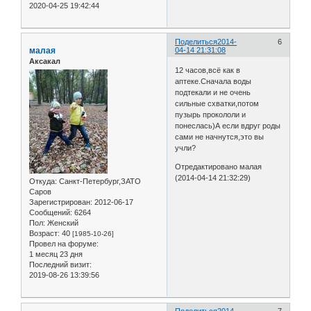
2020-04-25 19:42:44
Поделиться
2014-
6
малая
04-14 21:31:08
Аксакал
12 часов,всё как в
аптеке.Сначала воды
подтекали и не очень
сильные схватки,потом
пузырь прокололи и
понеслась)А если вдруг роды
сами не начнутся,это вы
учли?
Отредактировано малая
(2014-04-14 21:32:29)
Откуда:
Санкт-Петербург,ЗАТО
Саров
Зарегистрирован
: 2012-06-17
Сообщений:
6264
Пол:
Женский
Возраст:
40
[1985-10-26]
Провел на форуме:
1 месяц 23 дня
Последний визит:
2019-08-26 13:39:56