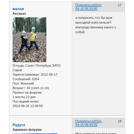
Поделиться
2014-
17
малая
04-15 06:33:00
Аксакал
а попросить что бы муж
выходной взял нельзя?
илитродственника какого с
собой
Откуда:
Санкт-Петербург,ЗАТО
Саров
Зарегистрирован
: 2012-06-17
Сообщений:
6264
Пол:
Женский
Возраст:
40
[1985-10-26]
Провел на форуме:
1 месяц 23 дня
Последний визит:
2019-08-26 13:39:56
Поделиться
2014-
18
Радуга
04-15 06:33:20
Адмирал форума
Мне кажется это все очень