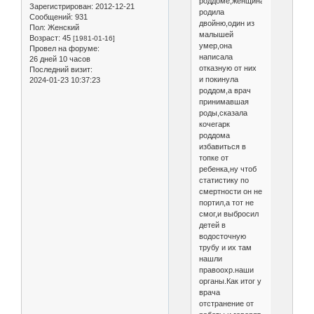
роддоме,женщина
Зарегистрирован
: 2012-12-21
родила
Сообщений:
931
двойню,один из
Пол:
Женский
малышей
Возраст:
45
[1981-01-16]
умер,она
Провел на форуме:
написала
26 дней 10 часов
отказную от них
Последний визит:
и покинула
2024-01-23 10:37:23
роддом,а врач
принимавшая
роды,сказала
кочегарк
роддома
избавиться в
топке от
ребенка,ну чтоб
статистику по
смертности он не
портил,а тот не
смог,и выбросил
детей в
водосточную
трубу и их там
нашли
правоохр.наши
органы.Как итог у
врача
отстранение от