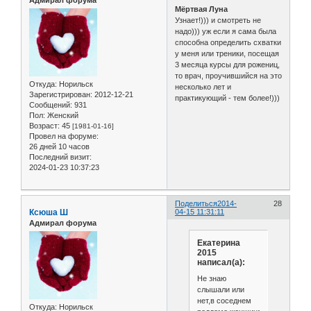
Мёртвая Луна
Узнает!))) и смотреть не
надо))) уж если я сама была
способна определить схватки
у меня или треники, посещая
3 месяца курсы для рожениц,
то врач, проучившийся на это
Откуда:
Норильск
несколько лет и
Зарегистрирован
: 2012-12-21
практикующий - тем более!)))
Сообщений:
931
Пол:
Женский
Возраст:
45
[1981-01-16]
Провел на форуме:
26 дней 10 часов
Последний визит:
2024-01-23 10:37:23
Поделиться
2014-
28
Ксюша Ш
04-15 11:31:11
Адмирал форума
Екатерина
2015
написал(а):
Не знаю
слышали или
нет,в соседнем
Откуда:
Норильск