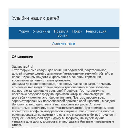
Улыбки наших детей
Форум
Участники
Правила
Поиск
Регистрация
Войти
Активные темы
Объявление
Здравствуйте!
Этот форум был создан для общения родителей, родственников,
друзей и самих детей с диагнозом "незаращение верхней губы и/или
неба". Здесь вы найдете информацию о лечении, кормлении,
воспитании детишек с таким диагнозом.
Доводим до вашего сведения, что форум частично закрыт и читать
его полностью могут только зарегистрировавшиеся пользователи,
полностью заполнившие весь свой Профиль. Гостям доступны
несколько разделов форума, прочитав которые, они смогут решить
для себя - нужен им этот форум или нет. Поэтому просим всех
зарегистрированных пользователей пройти в свой Профиль, в раздел
Дополнительно, где ответить на тамошние вопросы. А также
обязательно заполнить поле "Местожительство". Для примера можно
посмотреть профиль модераторов и админа. Нас становится много и
ориентироваться по памяти кто есть кто с каждым днём всё труднее и
труднее. Заглядывая друг к другу в Профиль, мы будем лучше
узнавать друг друга, а следовательно, давать быстрые и правильные
ответы.