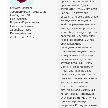
срочно, а не планово? Вы с
врачом договор будете
Откуда:
Норильск
заключать? Потому, что если
Зарегистрирован
: 2012-12-21
нет, то... А вдруг у вас
Сообщений:
931
схватки, а не ее смена? У нас
Пол:
Женский
вообще не практикуется
Возраст:
45
[1981-01-16]
выбор определенного врача
Провел на форуме:
или акушерки, ну, разве что
26 дней 10 часов
может быть если доктор твой
Последний визит:
родственник или прям очень
2024-01-23 10:37:23
хороший знакомый... А так -
врачебная этика
соблюдается не только по
отношению к пациенту, но и
между врачами. Мы когда
спрашивали у акушерки,
которая вела наши курсы,
можно с ней договориться,
чтобы она приняла у нас
роды (у нас, потому, что мы
рожали с мужем) она сказала
'а если не моя смена?
Представьте, работает
акушерка в свою смену, а я
приду и скажу - эти роды я
буду принимать! Не этично...
Даже если роженица
попросила. К тому же, я тоже