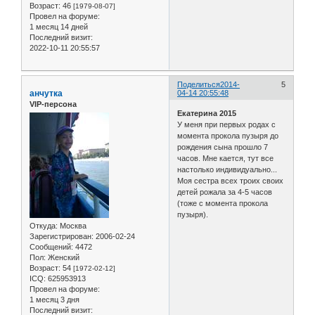
Возраст:
46
[1979-08-07]
Провел на форуме:
1 месяц 14 дней
Последний визит:
2022-10-11 20:55:57
Поделиться
2014-
5
анчутка
04-14 20:55:48
VIP-персона
Екатерина 2015
У меня при первых родах с
момента прокола пузыря до
рождения сына прошло 7
часов. Мне кается, тут все
настолько индивидуально...
Моя сестра всех троих своих
детей рожала за 4-5 часов
(тоже с момента прокола
пузыря).
Откуда:
Москва
Зарегистрирован
: 2006-02-24
Сообщений:
4472
Пол:
Женский
Возраст:
54
[1972-02-12]
ICQ:
625953913
Провел на форуме:
1 месяц 3 дня
Последний визит: