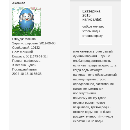
Аксакал
Екатерина
2015
написал(а):
ообще мечтаю
чтобы воды
отошли сразу
Откуда:
Москва
Зарегистрирован
: 2011-09-06
Сообщений:
10132
мне кажется это не самый
Пол:
Женский
лучший вариант....лучше
Возраст:
50
[1975-08-31]
Провел на форуме:
слабая род.деятельность -
3 месяца 5 дней
если что пузырь вскроют... ,а
Последний визит:
когда воды отходят -
2024-10-16 16:35:33
начинает течь обезвоженный
период - время строго
определенное, затягивание
грозит неприятными
последствиями...
по моему опыту (двое
первых родов пузырь
вскрывали, третьи роды -
отошли воды, но не было
род.деятельности) - лучше
схватки, но не воды...