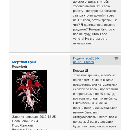
должна отдыхать, чтобы
хорошо выполнять свою
работу - сегодня вы рожаете,
завтра кто-то другой - а это
не 1-2 часа, потом третий... И
что? Я должна поселиться в
роддоме? 'Рожать' быстро я
вас не буду, чтобы все
успеть! Не в этом суть
акушерства.'
Поделиться
2014-
30
Мёртвая Луна
04-15 11:59:30
Корифей
Ксюша Ш
тоже мне треники, я вообще
не об этом. У меня было 3
прекрасных дня натуральных
схваток со всеми прелестями
и перерывами по 40 секунд,
вот только открытия не было.
Открылось на 3 ночью,
просто видите ли выходные и
некому было ни
Зарегистрирован
: 2012-12-25
стимулировать, ничего, вот и
Сообщений:
2504
ползала. И если у девушки
Пол:
Женский
будет похожее, никакой врач
Возраст:
34
[1992-01-12]