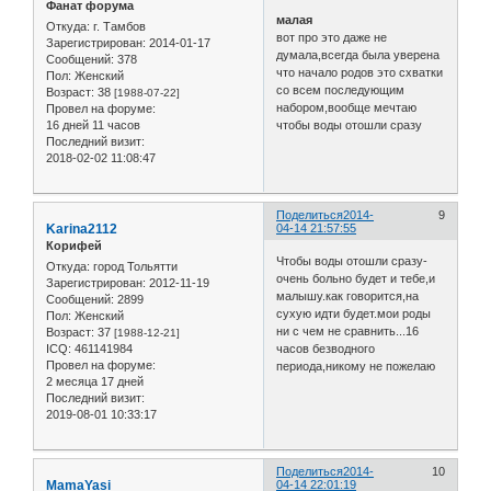
Фанат форума
малая
Откуда:
г. Тамбов
вот про это даже не
Зарегистрирован
: 2014-01-17
думала,всегда была уверена
Сообщений:
378
что начало родов это схватки
Пол:
Женский
со всем последующим
Возраст:
38
[1988-07-22]
набором,вообще мечтаю
Провел на форуме:
16 дней 11 часов
чтобы воды отошли сразу
Последний визит:
2018-02-02 11:08:47
Поделиться
2014-
9
Karina2112
04-14 21:57:55
Корифей
Чтобы воды отошли сразу-
Откуда:
город Тольятти
очень больно будет и тебе,и
Зарегистрирован
: 2012-11-19
малышу.как говорится,на
Сообщений:
2899
сухую идти будет.мои роды
Пол:
Женский
ни с чем не сравнить...16
Возраст:
37
[1988-12-21]
часов безводного
ICQ:
461141984
Провел на форуме:
периода,никому не пожелаю
2 месяца 17 дней
Последний визит:
2019-08-01 10:33:17
Поделиться
2014-
10
MamaYasi
04-14 22:01:19