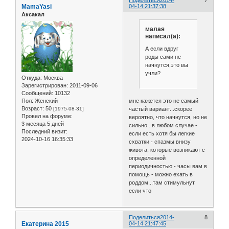
Поделиться
2014-
7
MamaYasi
04-14 21:37:38
Аксакал
малая
написал(а):
А если вдруг
роды сами не
начнутся,это вы
учли?
Откуда:
Москва
Зарегистрирован
: 2011-09-06
Сообщений:
10132
Пол:
Женский
мне кажется это не самый
Возраст:
50
[1975-08-31]
частый вариант...скорее
Провел на форуме:
вероятно, что начнутся, но не
3 месяца 5 дней
сильно...в любом случае -
Последний визит:
если есть хотя бы легкие
2024-10-16 16:35:33
схватки - спазмы внизу
живота, которые возникают с
определенной
периодичностью - часы вам в
помощь - можно ехать в
роддом...там стимульнут
если что
Поделиться
2014-
8
Екатерина 2015
04-14 21:47:45