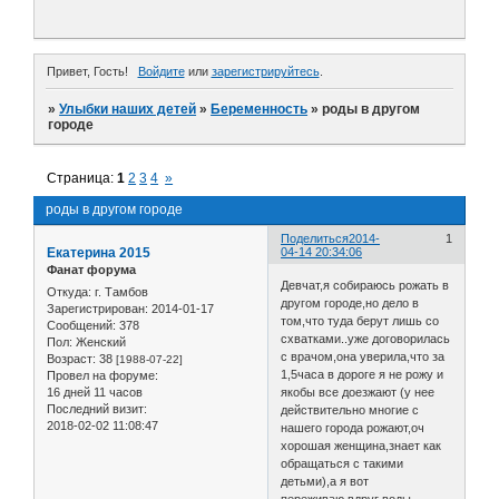
Привет, Гость!
Войдите
или
зарегистрируйтесь
.
»
Улыбки наших детей
»
Беременность
»
роды в другом
городе
Страница:
1
2
3
4
»
роды в другом городе
Поделиться
2014-
1
Екатерина 2015
04-14 20:34:06
Фанат форума
Девчат,я собираюсь рожать в
Откуда:
г. Тамбов
другом городе,но дело в
Зарегистрирован
: 2014-01-17
том,что туда берут лишь со
Сообщений:
378
схватками..уже договорилась
Пол:
Женский
с врачом,она уверила,что за
Возраст:
38
[1988-07-22]
1,5часа в дороге я не рожу и
Провел на форуме:
16 дней 11 часов
якобы все доезжают (у нее
Последний визит:
действительно многие с
2018-02-02 11:08:47
нашего города рожают,оч
хорошая женщина,знает как
обращаться с такими
детьми),а я вот
переживаю,вдруг воды