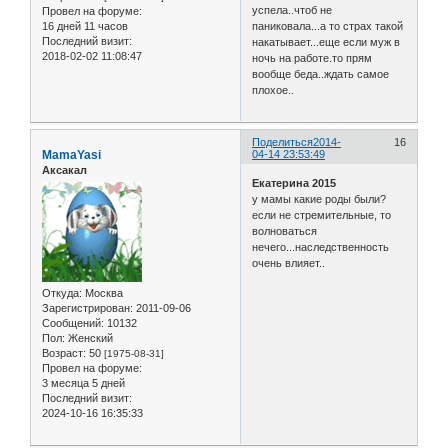
успела..чтоб не
Провел на форуме:
16 дней 11 часов
паниковала...а то страх такой
Последний визит:
накатывает...еще если муж в
2018-02-02 11:08:47
ночь на работе.то прям
вообще беда..ждать самое
плохое..
Поделиться
2014-
16
MamaYasi
04-14 23:53:49
Аксакал
Екатерина 2015
у мамы какие роды были?
если не стремительные, то
волноваться
нечего...наследственность
очень влияет..
Откуда:
Москва
Зарегистрирован
: 2011-09-06
Сообщений:
10132
Пол:
Женский
Возраст:
50
[1975-08-31]
Провел на форуме:
3 месяца 5 дней
Последний визит:
2024-10-16 16:35:33