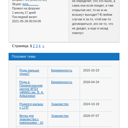
не определит, что это было, а
Skype:
luna............
сама она если поедет, а там
Провел на форуме:
открытия нет, то ее ж не
1 месяц 17 дней
возьмут выходит? В любом
Последний визит:
случае я за то, чтоб как-то
2021-05-28 00:54:09
договориться, ато не то, что
не доедет, а еще и назад
повезут.
Страница:
1
2
3
4
»
Похожие темы
Роды раньше
Беременность
2015-10-23
срока?
Роды в
Беременность
2018-04-24
Перинатальном
центре ФГБУ
«ФМИЦ им. В. А.
Алмазова»
Родился малыш
Знакомство
2024-10-19
с СПР
Ветка для
Знакомство
2026-07-07
знакомства с
новенькими - 10