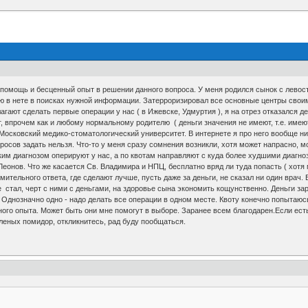
помощь и бесценный опыт в решении данного вопроса. У меня родился сынок с левост
ю в нете в поисках нужной информации. Затерроризировал все основные центры своим
гают сделать первые операции у нас ( в Ижевске, Удмуртия ), я на отрез отказался де
 впрочем как и любому нормальному родителю ( деньги значения не имеют, т.е. имеют 
и Московский медико-стоматологический университет. В интернете я про него вообще 
просов задать нельзя. Что-то у меня сразу сомнения возникли, хотя может напрасно,
аким диагнозом оперируют у нас, а по квотам направляют с куда более худшими диагн
еонов. Что же касается Св. Владимира и НПЦ, бесплатно вряд ли туда попасть ( хотя м
мительного ответа, где сделают лучше, пусть даже за деньги, не сказал ни один врач.
е стал, черт с ними с деньгами, на здоровье сына экономить кощунственно. Деньги за
. Однозначно одно - надо делать все операции в одном месте. Квоту конечно попытаю
чного опыта. Может быть они мне помогут в выборе. Заранее всем благодарен.Если ест
леных помидор, откликнитесь, рад буду пообщаться.