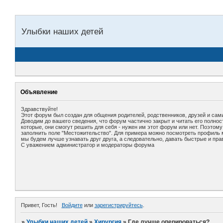
Улыбки наших детей
Объявление
Здравствуйте!
Этот форум был создан для общения родителей, родственников, друзей и сами
Доводим до вашего сведения, что форум частично закрыт и читать его полно
которые, они смогут решить для себя - нужен им этот форум или нет. Поэтом
заполнить поле "Местожительство". Для примера можно посмотреть профиль мо
мы будем лучше узнавать друг друга, а следовательно, давать быстрые и пра
С уважением администратор и модераторы форума
Привет, Гость!
Войдите
или
зарегистрируйтесь
.
»
Улыбки наших детей
»
Хирургия
»
Где лучше оперироваться?