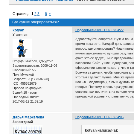
Страница:
1
2
3
…
6
»
Где лучше оперироваться?
kotyan
Поделиться
2009-11-06 18:04:22
Участник
Здравствуйте, собратья! Нужна ваша 
время пока есть. Каждый день зависа
вопрос: где оперировать? Наши предла
нужен максимально лучший результат,
факт, что ее дадут ), мне предложил
Откуда:
Ижевск, Удмуртия
патологии. Сайт у них недоделан, во
Зарегистрирован
: 2009-11-06
оформлении заявки на квоту, что с т
Сообщений:
55
Бонума за деньги, чтобы оперировал Л
Пол:
Мужской
что там сделают лучше. Мне же вразу
Возраст:
53
[1973-07-28]
или Св. Владимира ), я бы и думать н
ICQ:
455382679
говорит. Поэтому я весь в раздумьях
Провел на форуме:
советов, как поступить на основе ли
5 дней 18 часов
прекрасной родины - страны вечно зе
Последний визит:
2017-02-12 21:59:19
Дарья Маркелова
Поделиться
2009-11-06 18:34:06
Завсегдатай
kotyan написал(а):