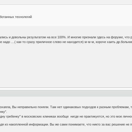
аботанных технологий
лись и довольны результатом на все 100%. И многие признали здесь на форуме, что 
 надо ....( как-то сразу приличное слово не находится) м-м-м, короче хаить др.больни
охаяла, Вы неправильно поняли. Там нет одинаковых подходов к разным проблемам, т
нку".
 одну гребенку" в московских клиниках вообще нигде не практикуется, но это мое личн
дя из накопленной информации. Вы же сами понимаете, что никто за вас решение не п