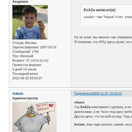
Академик
EvAZa написал(а):
сказал - там "Наука" и нет отр
Ну не знаю, мы именно там оперирова
Я понимаю, что НПЦ здесь рулит, но не
Откуда:
Москва
Зарегистрирован
: 2007-03-31
Сообщений:
1794
Пол:
Женский
Возраст:
47
[1979-02-01]
Провел на форуме:
5 дней 14 часов
Последний визит:
2012-06-22 03:53:27
Admin
Поделиться
2009-11-07 10:43:22
Администратор
лёшка
Так
EvAZa
комплимент сделала, а не 
диагнозами, а не "всех под одну гребе
Другое дело, что на мой взгляд, "под
kotyan
, вам надо решать самим, исхо