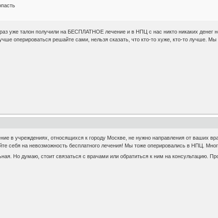
опасть
й раз уже талон получили на БЕСПЛАТНОЕ лечение и в НПЦ с нас никто никаких денег 
лучше оперироваться решайте сами, нельзя сказать, что кто-то хуже, кто-то лучше. 
чение в учреждениях, относящихся к городу Москве, не нужно направления от ваших вр
айте себя на невозможность бесплатного лечения! Мы тоже оперировались в НПЦ. Мно
ьная. Но думаю, стоит связаться с врачами или обратиться к ним на консультацию. П