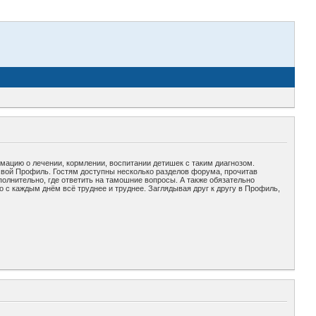
рмацию о лечении, кормлении, воспитании детишек с таким диагнозом.
свой Профиль. Гостям доступны несколько разделов форума, прочитав
полнительно, где ответить на тамошние вопросы. А также обязательно
 с каждым днём всё труднее и труднее. Заглядывая друг к другу в Профиль,