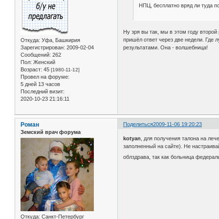
НПЦ, бесплатно вряд ли туда п
Ну зря вы так, мы в этом году второ
пришёл ответ через две недели. Где 
Откуда:
Уфа, Башкирия
Зарегистрирован
: 2009-02-04
результатами. Она - волшебница!
Сообщений:
262
Пол:
Женский
Возраст:
45
[1980-11-12]
Провел на форуме:
5 дней 13 часов
Последний визит:
2020-10-23 21:16:11
Роман
Поделиться
2009-11-06 19:20:23
Земский врач форума
kotyan
, для получения талона на ле
заполненный на сайте). Не настраив
облздрава, так как больница федерал
Откуда:
Санкт-Петербург