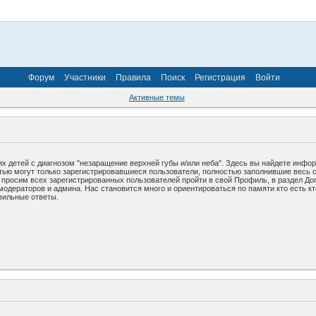
Форум
Участники
Правила
Поиск
Регистрация
Войти
Активные темы
х детей с диагнозом "незаращение верхней губы и/или неба". Здесь вы найдете инфо
стью могут только зарегистрировавшиеся пользователи, полностью заполнившие весь 
у просим всех зарегистрированных пользователей пройти в свой Профиль, в раздел До
дераторов и админа. Нас становится много и ориентироваться по памяти кто есть кто
вильные ответы.