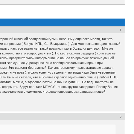
1
оронней сквозной расщелиной губы и неба. Ему еще пока месяц, так что
и вопросами ( Бонум, НПЦ, Св. Владимира ). Для меня остался один главный
лать у нас, все равно нет такой практики, как в больших центрах. Мне же
конечно, но это вопрос десятый ). По квоте скрипя сердцем ( хотя еще не
никакой вразумительной информации не нашел по практике лечения данной
 может это лучшее учреждение. Мне вообще сказали наши врачи при
озами. Это вариант бесплатный. Как альтернативу я рассматриваю вариант
ожет я не прав ), можно конечно за деньги, но тогда надо быть уверенным,
 Если бы мне сказали, что в Бонуме сделают однозначно лучше ( либо в НПЦ
работать можно, а здоровье потом на них не купишь. Но ведь никто так не
сь оформить. Вдруг все-таки МГМСУ - очень крутое заведение. Прошу Ваших
ь ижевчане или с удмуртии, кто делал операцию за границами нашей
2