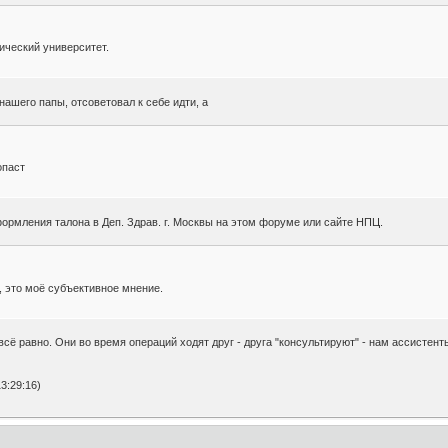
ический университет.
нашего папы, отсоветовал к себе идти, а
опаст
формления талона в Деп. Здрав. г. Москвы на этом форуме или сайте НПЦ.
., это моё субъективное мнение.
. всё равно. Они во время операций ходят друг - друга "консультируют" - нам ассистент
3:29:16)