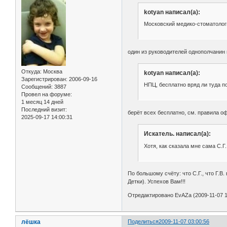
kotyan написал(а):
Московский медико-стоматолог
один из руководителей однополчанин 
Откуда:
Москва
kotyan написал(а):
Зарегистрирован
: 2006-09-16
НПЦ, бесплатно вряд ли туда п
Сообщений:
3887
Провел на форуме:
1 месяц 14 дней
Последний визит:
берёт всех бесплатно, см. правила о
2025-09-17 14:00:31
Искатель. написал(а):
Хотя, как сказала мне сама С.Г
По большому счёту: что С.Г., что Г.В
Детки). Успехов Вам!!!
Отредактировано EvAZa (2009-11-07 1
лёшка
Поделиться
2009-11-07 03:00:56