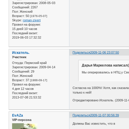
Зарегистрирован
: 2008-05-03
Сообщений:
2267
Пол:
Женский
Возраст:
50
[1976-05-07]
Skype:
roman-zivert
Провел на форуме:
15 дней 10 часов
Последний визит:
2019-06-03 17:32:32
Искатель.
Поделиться
2009-11-06 23:07:50
Участник
Откуда:
Пермский край
Дарья Маркелова написал(
Зарегистрирован
: 2009-04-14
Сообщений:
29
Мы оперировались в НПЦ у Све
Пол:
Женский
Возраст:
37
[1988-09-17]
Провел на форуме:
Согласна на 1000%! Хотя, как сказала
4 дня 12 часов
только к ней!
Последний визит:
2013-07-08 21:53:32
Отредактировано Искатель. (2009-11-0
EvAZa
Поделиться
2009-11-07 00:56:39
VIP-персона
Должны Вас известить, что в