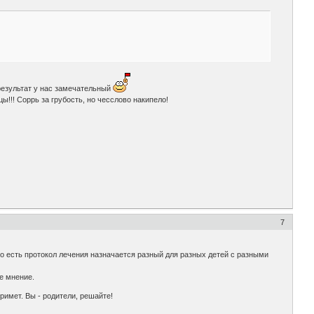
результат у нас замечательный
цы!!! Соррь за грубость, но чесслово накипело!
7
о есть протокол лечения назначается разный для разных детей с разными
ое мнение.
римет. Вы - родители, решайте!