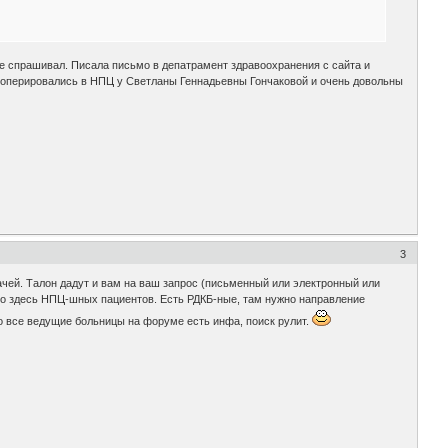
не спрашивал. Писала письмо в депатрамент здравоохранения с сайта и
Мы оперировались в НПЦ у Светланы Геннадьевны Гончаковой и очень довольны
3
ачей. Талон дадут и вам на ваш запрос (письменный или электронный или
го здесь НПЦ-шных пациентов. Есть РДКБ-ные, там нужно направление
ро все ведущие больницы на форуме есть инфа, поиск рулит.