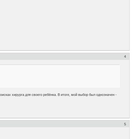
4
поисках хирурга для своего ребёнка. В итоге, мой выбор был однозначен -
5