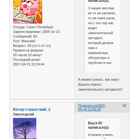
написал(а):
3 наших месяца
ее то ли уволили,
то ли сама ушла,
но с тех пор нас
Откуда:
Санкт-Петербург
ведет
Зарегистрирован
: 2006-10-13
замечательный
Сообщений:
83
ортодонт,
Пол:
Женский
который делала
Возраст:
55
[1971-07-22]
нам и
Провел на форуме:
нормальные
20 часов 10 минут
обтураторы и
Последний визит:
трубочки в нос.
2017-04-21 22:24:44
А можно узнать, как зовут
Вашего нового
замечательного ортодонта?
Поделиться
2007-
18
Ветер странствий_2
05-04 12:40:18
Завсегдатай
Вася Ю
написал(а):
А можно узнать,