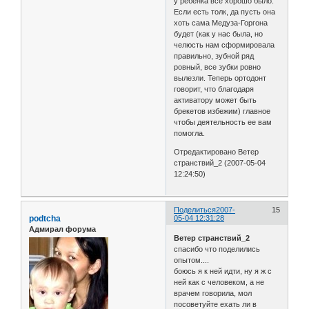
у ребенка все хорошо было.
Если есть толк, да пусть она
хоть сама Медуза-Горгона
будет (как у нас была, но
челюсть нам сформировала
правильно, зубной ряд
ровный, все зубки ровно
вылезли. Теперь ортодонт
говорит, что благодаря
активатору может быть
брекетов избежим) главное
чтобы деятельность ее вам
помогла.
Отредактировано Ветер
странствий_2 (2007-05-04
12:24:50)
Поделиться
2007-
15
podtcha
05-04 12:31:28
Адмирал форума
Ветер странствий_2
спасибо что поделились
опытом....
боюсь я к ней идти, ну я ж с
ней как с человеком, а не
врачем говорила, мол
посоветуйте ехать ли в