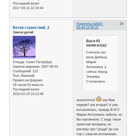
Последний визит:
2017-04-21 22:24:44
Поделиться
2007-
20
Ветер странствий_2
05-04 12:54:37
Завсегдатай
Вася Ю
написал(а):
Сначала нас
вела Довбыш
Мария
Откуда:
Санкт-Петербург
Зарегистрирован
: 2007-05-01
Антоновна, а
Сообщений:
122
сейчас Керод
Пол:
Женский
Эльвира
Провел на форуме:
Степановна
19 часов 52 минуты
Последний визит:
2010-03-23 10:13:48
аналогично!
как Вам
первая? как вторая? я уже
высказалась, правда Ф.И.О
Марии Антоновны забыла, но
Вы напомнили. С виду такая
приятная женщина, но
реплику про "урода" до сих
пор с ужасом вспоминаю.