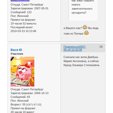
как зовут Вашего
нового
Откуда:
Санкт-Петербург
Зарегистрирован
: 2007-05-01
замечательного
Сообщений:
122
ортодонта?
Пол:
Женский
Провел на форуме:
19 часов 52 минуты
Последний визит:
а Вашего как?
Вы ведь
2010-03-23 10:13:48
тоже из Питера
Поделиться
2007-
19
Вася Ю
05-04 12:42:08
Участник
Сначала нас вела Довбыш
Мария Антоновна, а сейчас
Керод Эльвира Степановна.
Откуда:
Санкт-Петербург
Зарегистрирован
: 2006-10-13
Сообщений:
83
Пол:
Женский
Возраст:
55
[1971-07-22]
Провел на форуме:
20 часов 10 минут