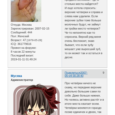
столько места найдется?
И еще хотела спросить:
верхние четверки и справа и
слева нам удалили. Если
верхние зубки тоже больше
молочных будут, не займут
Откуда:
Москва
Зарегистрирован
: 2007-02-15
ли тройки место четверок?
Сообщений:
444
Че-то непонятно как-то
Пол:
Женский
спросила. Верхий ряд меня
Возраст:
47
[1979-05-28]
очень беспокоит, знаю
ICQ:
361779616
бывает, что если зубу
Провел на форуме:
мешает уже выросший зуб,
8 часов 22 минуты
то он может так и остаться в
Последний визит:
десне.
2019-01-11 01:49:24
Поделиться
2007-
9
Мусяка
05-04 00:28:40
Администратор
Про четвёрки ничего не
скажу, но передние верхние
довольно большие сами по
себе. Даже больше нижних.
Но челюсь активно растёт и в
итоге места хватает всем.
Четвёрки меняются гораздо
позже единичек и двоек, так