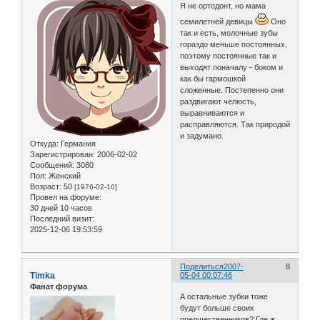
Я не ортодонт, но мама
семилетней девицы
Оно
так и есть, молочные зубы
гораздо меньше постоянных,
поэтому постоянные так и
выходят поначалу - боком и
как бы гармошкой
сложенные. Постепенно они
раздвигают челюсть,
выравниваются и
расправляются. Так природой
и задумано.
Откуда:
Германия
Зарегистрирован
: 2006-02-02
Сообщений:
3080
Пол:
Женский
Возраст:
50
[1976-02-10]
Провел на форуме:
30 дней 10 часов
Последний визит:
2025-12-06 19:53:59
Поделиться
2007-
8
Timka
05-04 00:07:46
Фанат форума
А остальные зубки тоже
будут больше своих
предшественников? Где ж