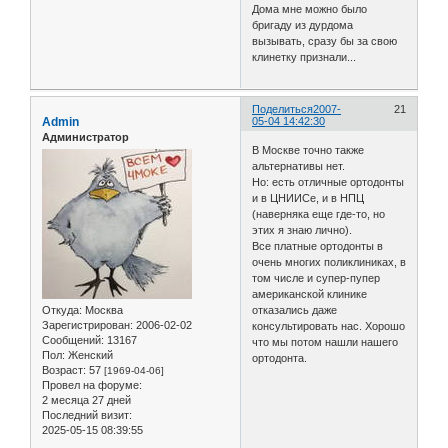
Дома мне можно было
бригаду из дурдома
вызывать, сразу бы за свою
клинетку признали...
Поделиться
2007-
21
Admin
05-04 14:42:30
Администратор
В Москве точно также
альтернативы нет.
Но: есть отличные ортодонты
и в ЦНИИСе, и в НПЦ
(наверняка еще где-то, но
этих я знаю лично).
Все платные ортодонты в
очень многих поликлиниках, в
том числе и супер-пупер
американской клинике
Откуда:
Москва
отказались даже
Зарегистрирован
: 2006-02-02
консультировать нас. Хорошо
Сообщений:
13167
что мы потом нашли нашего
Пол:
Женский
ортодонта.
Возраст:
57
[1969-04-06]
Провел на форуме:
2 месяца 27 дней
Последний визит:
2025-05-15 08:39:55