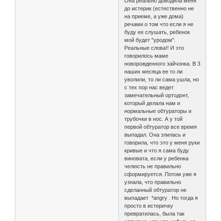
Она реально доводила меня
до истерик (естественно не
на приеме, а уже дома)
речами о том что если я не
буду ее слушать, ребенок
мой будет "уродом".
Реальные слова!! И это
говорилось маме
новорожденного зайчонка. В 3
наших месяца ее то ли
уволили, то ли сама ушла, но
с тех пор нас ведет
замечательный ортодонт,
который делала нам и
нормальные обтураторы и
трубочки в нос. А у той
первой обтуратор все время
выпадал. Она злилась и
говорила, что это у меня руки
кривые и что я сама буду
виновата, если у ребенка
челюсть не правильно
сформируется. Потом уже я
узнала, что правильно
сделанный обтуратор не
выпадает *angry . Но тогда я
просто в истеричку
превратилась, была так