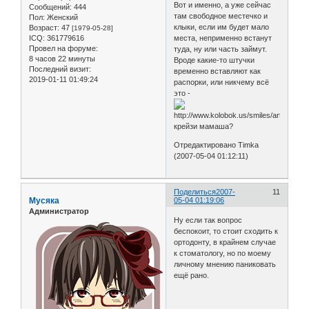
Вот и именно, а уже сейчас
Сообщений:
444
там свободное местечко и
Пол:
Женский
клыки, если им будет мало
Возраст:
47
[1979-05-28]
места, неприменно встанут
ICQ:
361779616
Провел на форуме:
туда, ну или часть займут.
8 часов 22 минуты
Вроде какие-то штучки
Последний визит:
временно вставляют как
2019-01-11 01:49:24
распорки, или никчему всё
это -
крейзи мамаша?
Отредактировано Timka
(2007-05-04 01:12:11)
Поделиться
2007-
11
Мусяка
05-04 01:19:06
Администратор
Ну если так вопрос
беспокоит, то стоит сходить к
ортодонту, в крайнем случае
к стоматологу, но по моему
личному мнению паниковать
ещё рано.