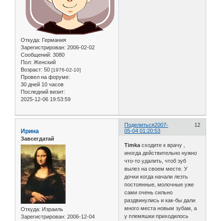
Откуда:
Германия
Зарегистрирован
: 2006-02-02
Сообщений:
3080
Пол:
Женский
Возраст:
50
[1976-02-10]
Провел на форуме:
30 дней 10 часов
Последний визит:
2025-12-06 19:53:59
Поделиться
2007-
12
Ирина
05-04 01:20:53
Завсегдатай
Timka
сходите к врачу ,
иногда действительно нужно
что-то удалить, чтоб зуб
вылез на своем месте. У
дочки когда начали лезть
постоянные, молочные уже
сами очень сильно
раздвинулись и как-бы дали
много места новым зубам, а
Откуда:
Израиль
у племяшки приходилось
Зарегистрирован
: 2006-12-04