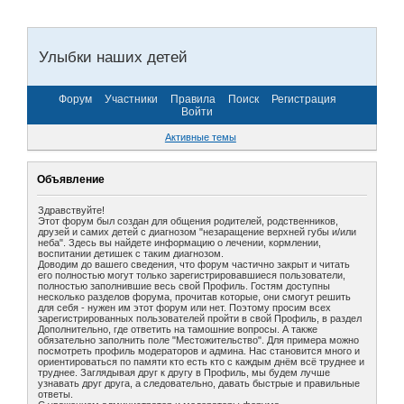
Улыбки наших детей
Форум
Участники
Правила
Поиск
Регистрация
Войти
Активные темы
Объявление
Здравствуйте!
Этот форум был создан для общения родителей, родственников,
друзей и самих детей с диагнозом "незаращение верхней губы и/или
неба". Здесь вы найдете информацию о лечении, кормлении,
воспитании детишек с таким диагнозом.
Доводим до вашего сведения, что форум частично закрыт и читать
его полностью могут только зарегистрировавшиеся пользователи,
полностью заполнившие весь свой Профиль. Гостям доступны
несколько разделов форума, прочитав которые, они смогут решить
для себя - нужен им этот форум или нет. Поэтому просим всех
зарегистрированных пользователей пройти в свой Профиль, в раздел
Дополнительно, где ответить на тамошние вопросы. А также
обязательно заполнить поле "Местожительство". Для примера можно
посмотреть профиль модераторов и админа. Нас становится много и
ориентироваться по памяти кто есть кто с каждым днём всё труднее и
труднее. Заглядывая друг к другу в Профиль, мы будем лучше
узнавать друг друга, а следовательно, давать быстрые и правильные
ответы.