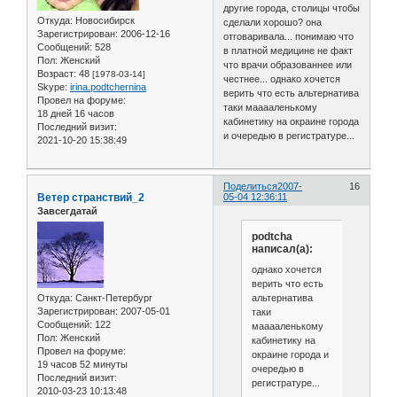
другие города, столицы чтобы
Откуда:
Новосибирск
сделали хорошо? она
Зарегистрирован
: 2006-12-16
отговаривала... понимаю что
Сообщений:
528
в платной медицине не факт
Пол:
Женский
что врачи образованнее или
Возраст:
48
[1978-03-14]
честнее... однако хочется
Skype:
irina.podtchernina
верить что есть альтернатива
Провел на форуме:
таки мааааленькому
18 дней 16 часов
кабинетику на окраине города
Последний визит:
и очередью в регистратуре...
2021-10-20 15:38:49
Поделиться
2007-
16
Ветер странствий_2
05-04 12:36:11
Завсегдатай
podtcha
написал(а):
однако хочется
верить что есть
альтернатива
Откуда:
Санкт-Петербург
Зарегистрирован
: 2007-05-01
таки
Сообщений:
122
мааааленькому
Пол:
Женский
кабинетику на
Провел на форуме:
окраине города и
19 часов 52 минуты
очередью в
Последний визит:
регистратуре...
2010-03-23 10:13:48