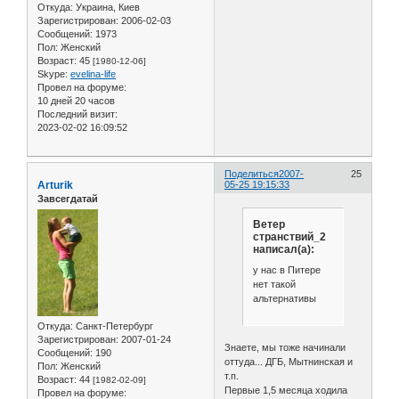
Откуда:
Украина, Киев
Зарегистрирован
: 2006-02-03
Сообщений:
1973
Пол:
Женский
Возраст:
45
[1980-12-06]
Skype:
evelina-life
Провел на форуме:
10 дней 20 часов
Последний визит:
2023-02-02 16:09:52
Поделиться
2007-
25
Arturik
05-25 19:15:33
Завсегдатай
Ветер
странствий_2
написал(а):
у нас в Питере
нет такой
альтернативы
Откуда:
Санкт-Петербург
Зарегистрирован
: 2007-01-24
Знаете, мы тоже начинали
Сообщений:
190
оттуда... ДГБ, Мытнинская и
Пол:
Женский
т.п.
Возраст:
44
[1982-02-09]
Первые 1,5 месяца ходила
Провел на форуме: