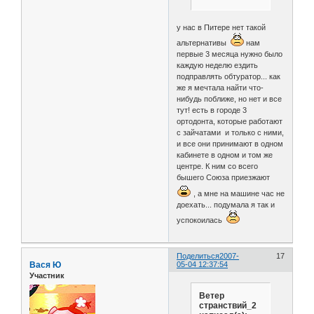
у нас в Питере нет такой
альтернативы
нам
первые 3 месяца нужно было
каждую неделю ездить
подправлять обтуратор... как
же я мечтала найти что-
нибудь поближе, но нет и все
тут! есть в городе 3
ортодонта, которые работают
с зайчатами и только с ними,
и все они принимают в одном
кабинете в одном и том же
центре. К ним со всего
бышего Союза приезжают
, а мне на машине час не
доехать... подумала я так и
успокоилась
Поделиться
2007-
17
Вася Ю
05-04 12:37:54
Участник
Ветер
странствий_2