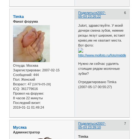
Поделиться
2007-
6
Timka
05-03 23:26:22
Фанат форума
Julort, здравствуйте. У моей
дочери смена зубов, нижние
резцы лезут широкие, встают
криво,им не хватает места.
Вот фото:
Нужно ли сейчас удалять
Откуда:
Москва
стоящие рядом молочные
Зарегистрирован
: 2007-02-15
зубки?
Сообщений:
444
Пол:
Женский
Отредактировано Timka
Возраст:
47
[1979-05-28]
(2007-05-17 00:55:27)
ICQ:
361779616
Провел на форуме:
8 часов 22 минуты
Последний визит:
2019-01-11 01:49:24
Поделиться
2007-
7
Мусяка
05-03 23:39:10
Администратор
Timka