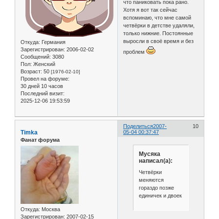
что паниковать пока рано.
Хотя я вот так сейчас
вспоминаю, что мне самой
четвёрки в детстве удаляли,
только нижние. Постоянные
выросли в своё время и без
Откуда:
Германия
Зарегистрирован
: 2006-02-02
проблем
Сообщений:
3080
Пол:
Женский
Возраст:
50
[1976-02-10]
Провел на форуме:
30 дней 10 часов
Последний визит:
2025-12-06 19:53:59
Поделиться
2007-
10
Timka
05-04 00:37:47
Фанат форума
Мусяка
написал(а):
Четвёрки
меняются
гораздо позже
единичек и двоек
Откуда:
Москва
Зарегистрирован
: 2007-02-15