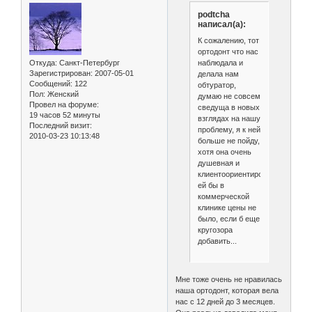
podtcha
написал(а):
К сожалению, тот
ортодонт что нас
наблюдала и
Откуда:
Санкт-Петербург
Зарегистрирован
: 2007-05-01
делала нам
Сообщений:
122
обтуратор,
Пол:
Женский
думаю не совсем
Провел на форуме:
сведуща в новых
19 часов 52 минуты
взглядах на нашу
Последний визит:
проблему, я к ней
2010-03-23 10:13:48
больше не пойду,
хотя она очень
душевная и
клиентоориентированная,
ей бы в
коммерческой
клинике цены не
было, если б еще
кругозора
добавить...
Мне тоже очень не нравилась
наша ортодонт, которая вела
нас с 12 дней до 3 месяцев.