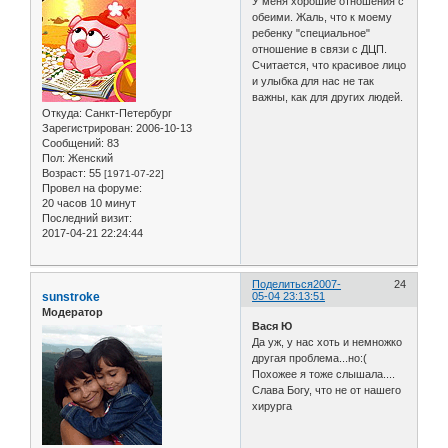
У меня хорошие отношения с
обеими. Жаль, что к моему
ребенку "специальное"
отношение в связи с ДЦП.
Считается, что красивое лицо
и улыбка для нас не так
важны, как для других людей.
Откуда:
Санкт-Петербург
Зарегистрирован
: 2006-10-13
Сообщений:
83
Пол:
Женский
Возраст:
55
[1971-07-22]
Провел на форуме:
20 часов 10 минут
Последний визит:
2017-04-21 22:24:44
Поделиться
2007-
24
sunstroke
05-04 23:13:51
Модератор
Вася Ю
Да уж, у нас хоть и немножко
другая проблема...но:(
Похожее я тоже слышала....
Слава Богу, что не от нашего
хирурга