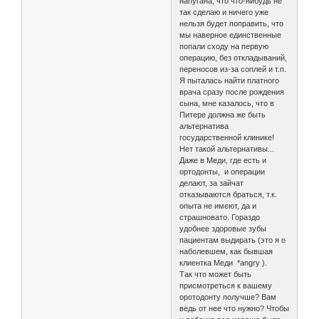
напугана, что что-нибудь не
так сделаю и ничего уже
нельзя будет поправить, что
мы наверное единственные
попали сходу на первую
операцию, без откладываний,
переносов из-за соплей и т.п.
Я пыталась найти платного
врача сразу после рождения
сына, мне казалось, что в
Питере должна же быть
альтернатива
государственной клинике!
Нет такой альтернативы...
Даже в Меди, где есть и
ортодонты, и операции
делают, за зайчат
отказываются браться, т.к.
опыта не имеют, да и
страшновато. Гораздо
удобнее здоровые зубы
пациентам выдирать (это я о
наболевшем, как бывшая
клиентка Меди *angry ).
Так что может быть
присмотреться к вашему
оротодонту получше? Вам
ведь от нее что нужно? Чтобы