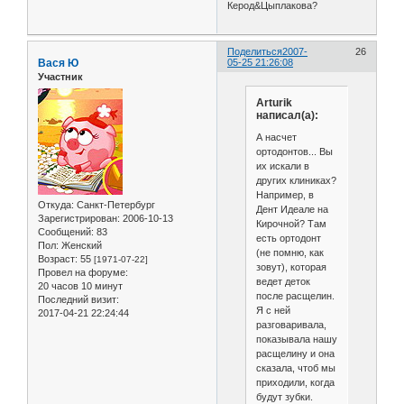
Керод&Цыплакова?
Поделиться
2007-
26
Вася Ю
05-25 21:26:08
Участник
Arturik
написал(а):
А насчет
ортодонтов... Вы
их искали в
других клиниках?
Например, в
Откуда:
Санкт-Петербург
Дент Идеале на
Зарегистрирован
: 2006-10-13
Кирочной? Там
Сообщений:
83
есть ортодонт
Пол:
Женский
(не помню, как
Возраст:
55
[1971-07-22]
зовут), которая
Провел на форуме:
ведет деток
20 часов 10 минут
после расщелин.
Последний визит:
Я с ней
2017-04-21 22:24:44
разговаривала,
показывала нашу
расщелину и она
сказала, чтоб мы
приходили, когда
будут зубки.