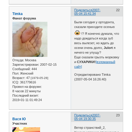
Поделиться
2007-
22
Timka
05-04 15:41:34
Фанат форума
Были сегодня у ортодонта,
сказали приходите осенью
!? Я конечно думала, что
надо дождаться когда зуб
весь вылезет, но ждать до
осени очень долго,
Julort
я
ничего не упущу?
Еще сказали грызть морковку
Откуда:
Москва
и
СУХАРИКИ!
[взломанный
Зарегистрирован
: 2007-02-15
сайт]
Сообщений:
444
Пол:
Женский
Отредактировано Timka
Возраст:
47
[1979-05-28]
(2007-05-04 16:26:40)
ICQ:
361779616
Провел на форуме:
8 часов 22 минуты
Последний визит:
2019-01-11 01:49:24
Поделиться
2007-
23
Вася Ю
05-04 19:30:35
Участник
Ветер странствий_2,