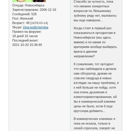
Спасибо за чуткость, пока
Откуда:
Новосибирск
что никаких конкретных
Зарегистрирован
: 2006-12-16
вопросов по Лёнькиному
Сообщений:
528
зубному ряду нет, маловаты
Пол:
Женский
мы еще наверное...
Возраст:
48
[1978-03-14]
Skype:
irina.podtchernina
Когда стоит в первый раз
Провел на форуме:
показываться ортодонтам в
18 дней 16 часов
Новосибирске (мы здесь
Последний визит:
живем) и по каким по
2021-10-20 15:38:49
критериям вообще выбирать
врача в данном
направлении?
К сожалению, тот ортодонт
что нас наблюдала и делала
нам обтуратор, думаю не
совсем сведуща в новых
взглядах на нашу проблему, я
к ней больше не пойду, хотя
она очень душевная и
клиентоориентированная, ей
бы в коммерческой клинике
цены не было, если б еще
кругозора добавить...
В коммерческих клиниках я
пока не искала, только в
своей спросила, говорят не