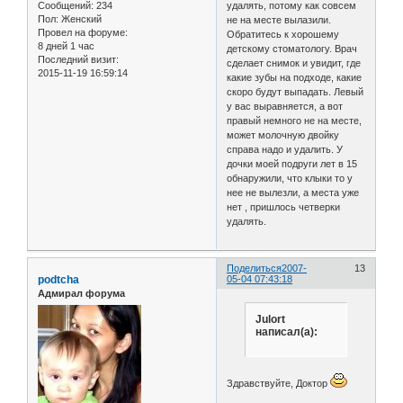
Сообщений:
234
удалять, потому как совсем
Пол:
Женский
не на месте вылазили.
Провел на форуме:
Обратитесь к хорошему
8 дней 1 час
детскому стоматологу. Врач
Последний визит:
сделает снимок и увидит, где
2015-11-19 16:59:14
какие зубы на подходе, какие
скоро будут выпадать. Левый
у вас выравняется, а вот
правый немного не на месте,
может молочную двойку
справа надо и удалить. У
дочки моей подруги лет в 15
обнаружили, что клыки то у
нее не вылезли, а места уже
нет , пришлось четверки
удалять.
Поделиться
2007-
13
podtcha
05-04 07:43:18
Адмирал форума
Julort
написал(а):
Здравствуйте, Доктор