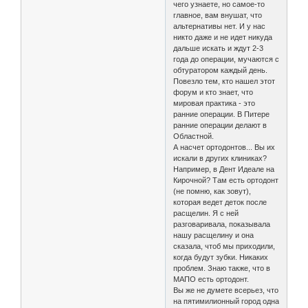
чего узнаете, но самое-то
главное, вам внушат, что
альтернативы нет. И у нас
никто даже и не идет никуда
дальше искать и ждут 2-3
года до операции, мучаются с
обтуратором каждый день.
Повезло тем, кто нашел этот
форум и кто знает, что
мировая практика - это
ранние операции. В Питере
ранние операции делают в
Областной.
А насчет ортодонтов... Вы их
искали в других клиниках?
Например, в Дент Идеале на
Кирочной? Там есть ортодонт
(не помню, как зовут),
которая ведет деток после
расщелин. Я с ней
разговаривала, показывала
нашу расщелину и она
сказала, чтоб мы приходили,
когда будут зубки. Никаких
проблем. Знаю также, что в
МАПО есть ортодонт.
Вы же не думете всерьез, что
на пятимилионный город одна