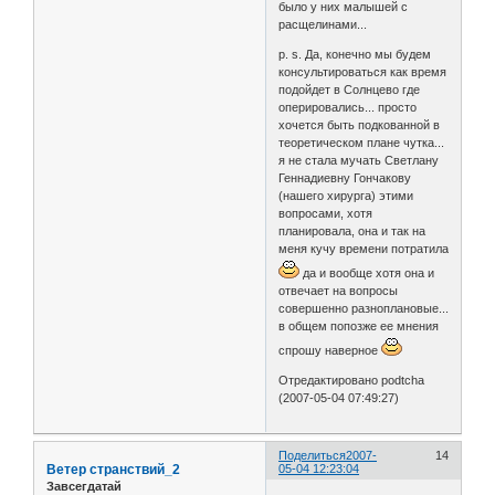
было у них малышей с
расщелинами...
p. s. Да, конечно мы будем
консультироваться как время
подойдет в Солнцево где
оперировались... просто
хочется быть подкованной в
теоретическом плане чутка...
я не стала мучать Светлану
Геннадиевну Гончакову
(нашего хирурга) этими
вопросами, хотя
планировала, она и так на
меня кучу времени потратила
да и вообще хотя она и
отвечает на вопросы
совершенно разноплановые...
в общем попозже ее мнения
спрошу наверное
Отредактировано podtcha
(2007-05-04 07:49:27)
Поделиться
2007-
14
Ветер странствий_2
05-04 12:23:04
Завсегдатай