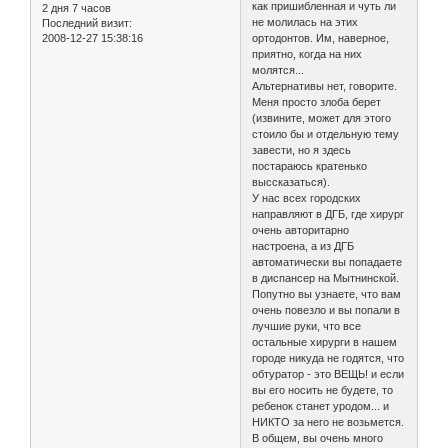
как пришибленная и чуть ли
2 дня 7 часов
не молилась на этих
Последний визит:
ортодонтов. Им, наверное,
2008-12-27 15:38:16
приятно, когда на них
молятся...
Альтернативы нет, говорите.
Меня просто злоба берет
(извините, может для этого
стоило бы и отдельную тему
завести, но я здесь
постараюсь кратенько
выссказаться).
У нас всех городских
направляют в ДГБ, где хирург
очень авторитарно
настроена, а из ДГБ
автоматически вы попадаете
в диспансер на Мытнинской.
Попутно вы узнаете, что вам
очень повезло и вы попали в
лучшие руки, что все
остальные хирурги в нашем
городе никуда не годятся, что
обтуратор - это ВЕЩЬ! и если
вы его носить не будете, то
ребенок станет уродом... и
НИКТО за него не возьмется.
В общем, вы очень много