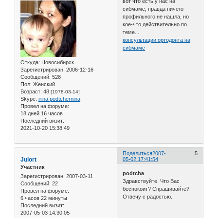
вот что есть у нас на
сибмаме, правда ничего
профильного не нашла, но
кое-что действительно по
теме...
консультации ортодонта на
сибмаме
Откуда:
Новосибирск
Зарегистрирован
: 2006-12-16
Сообщений:
528
Пол:
Женский
Возраст:
48
[1978-03-14]
Skype:
irina.podtchernina
Провел на форуме:
18 дней 16 часов
Последний визит:
2021-10-20 15:38:49
Поделиться
2007-
5
Julort
05-02 17:41:54
Участник
podtcha
Зарегистрирован
: 2007-03-11
Здравствуйте. Что Вас
Сообщений:
22
беспокоит? Спрашивайте?
Провел на форуме:
Отвечу с радостью.
6 часов 22 минуты
Последний визит:
2007-05-03 14:30:05