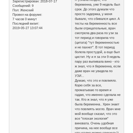
Зарегистрирован
: 2018-07-17
беременна, уже 9 недель был
Сообщений:
9
срок. До этого думали что
Пол:
Женский
просто задержка, у меня
Провел на форуме:
бывало, что сбивался цикл. А
7 часов 0 минут
Последний визит:
тесты на беременность все
2019-05-27 13:07:44
были отрицательные, врач
смотрела два раза по узи за
тот период и говорила что
(цитата) "тут беременностью
и не пахнет". В тот период
болела простудой, а еще был
цистит. Ну и я за эти 9 недель
пару раз выпивала вино - кто
ж знал, что я беременна, если
даже врач не увидела по
УЗИ...
Думаю, что это и повлияло.
Корю себя за все,
проматываю то время и
гадаю, что именно сделала не
так. Кто ж знал, что я уже
была беременна.. Хрен знает
что повлиять могло. Врач мне
мой вообще сказал, что это
все "плохая экология"
виновата. Очень удобная
причина, на нее вообще все
что угодно можно спихнуть))