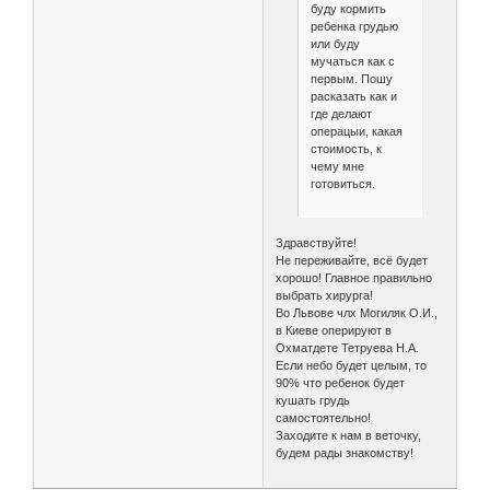
буду кормить
ребенка грудью
или буду
мучаться как с
первым. Пошу
расказать как и
где делают
операцыи, какая
стоимость, к
чему мне
готовиться.
Здравствуйте!
Не переживайте, всё будет
хорошо! Главное правильно
выбрать хирурга!
Во Львове члх Могиляк О.И.,
в Киеве оперируют в
Охматдете Тетруева Н.А.
Если небо будет целым, то
90% что ребенок будет
кушать грудь
самостоятельно!
Заходите к нам в веточку,
будем рады знакомству!