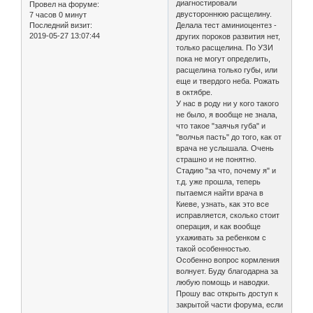
диагностировали
Провел на форуме:
двустороннюю расщелину.
7 часов 0 минут
Последний визит:
Делала тест аминиоцентез -
2019-05-27 13:07:44
других пороков развития нет,
только расщелина. По УЗИ
пока не могут определить,
расщелина только губы, или
еще и твердого неба. Рожать
в октябре.
У нас в роду ни у кого такого
не было, я вообще не знала,
что такое "заячья губа" и
"волчья пасть" до того, как от
врача не услышала. Очень
страшно и не понятно.
Стадию "за что, почему я" и
т.д. уже прошла, теперь
пытаемся найти врача в
Киеве, узнать, как это все
исправляется, сколько стоит
операция, и как вообще
ухаживать за ребенком с
такой особенностью.
Особенно вопрос кормления
волнует. Буду благодарна за
любую помощь и наводки.
Прошу вас открыть доступ к
закрытой части форума, если