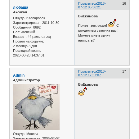
Поделиться
2018-
16
любаша
07-12 05:36:21
Аксакал
ВиЕкимова
Откуда:
г.Хабаровск
Зарегистрирован
: 2011-10-30
Привет землякам!
С
Сообщений:
8692
рождением сыночка вас!
Пол:
Женский
Можете мне в личку
Возраст:
44
[1982-02-24]
написать?
Провел на форуме:
2 месяца 3 дня
Последний визит:
2020-08-28 14:37:01
Поделиться
2018-
17
Admin
07-12 17:37:07
Администратор
ВиЕкимова
Откуда:
Москва
Зарегистрирован
: 2006-02-02