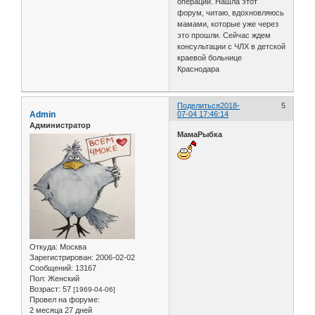
операции. Нашла этот
форум, читаю, вдохновляюсь
мамами, которые уже через
это прошли. Сейчас ждем
консультации с ЧЛХ в детской
краевой больнице
Краснодара
Поделиться
2018-
5
Admin
07-04 17:46:14
Администратор
МамаРыбка
Откуда:
Москва
Зарегистрирован
: 2006-02-02
Сообщений:
13167
Пол:
Женский
Возраст:
57
[1969-04-06]
Провел на форуме:
2 месяца 27 дней