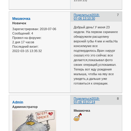
Поделиться
2018-
7
Ммамочка
07-06 13:10:30
Новичок
Добрый день! У меня 23
Зарегистрирован
: 2018-07-06
недели. На первом скрининге
Сообщений:
4
обнаружили расщелину
Провел на форуме:
верхней губы 4 мм и неба.На
2 дня 17 часов
консилиуме все
Последний визит:
подтвердилось.Врач хирург
2022-03-15 13:35:32
сказал,что это сейчас все
делается,показывал фото
своих операций,успокаивал.
Теперь вот жду рождения
малыша, чтобы на яву все
увидеть,а дальше уже
готовиться к операции.
Поделиться
2018-
8
Admin
07-06 15:27:14
Администратор
Ммамочка