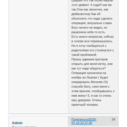
срашно что так позно нашли
этот дефект. 4 года!!! как же
так.Она как звоночек, как
дюймовочка) Как ей
объяснить что надо сделать
операцию, визуально слава
Богу ничего не видно, но
ращенина неба то есть.
Есть много вопросов, сейчас
в голове все перемешалось.
Но я хочу пообщаться с
родителями кто столкнулся с
такой проблемой.
Прошу администраторов
открыть для меня ветку, или
как тут надо общаться?
Операция назначена на
ноябрь во Львове ( будет
оперировать Могиляк ОІ)
спасибо Богу, свел меня с
этим врачем, пообщавшись с
ним минут 5, я как то очень
ему доверяю. Очень
приятный человек.
Поделиться
2018-
24
Admin
07-16 22:17:30