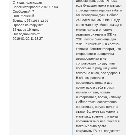
Добрый день всем! Я пока
Откуда:
Краснодар
еще будущая мама малышки
Зарегистрирован
: 2018-07-04
с расщелиной верхней губы и
Сообщений:
7
альвеолярной дуги. Сейчас
Пол:
Женский
24 недельки нам. Очень жду
Возраст:
37
[1988-12-07]
свою малютку. Месяц назад с
Провел на форуме:
18 часов 19 минут
мужем узнали о пороке
Последний визит:
развития сначала в ЖК на
2019-01-22 11:13:27
УЗИ, потом было еще два
УЗИ - в генетике и в частной
клинике. Генетик говорит, что
скорее всего расщелина
изолированная и не
сопровождается другими
пороками, в роду ни у кого
такого не было, все здоровы.
В общем ревела и
переживала недели две,
потом взяла себя в руки,
начала читать, искать
информацию, врача, клинику.
Сейчас тоже, естественно,
переживаю, но уже полегче
стало. Волнует как кормить
малышку, возьмет ли грудь,
получится ли у нее, хочется
максимально долго
сохранить ГВ, т.к. предстоят