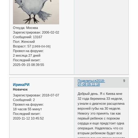
Откуда:
Москва
Зарегистрирован
: 2006-02-02
Сообщений:
13167
Пол:
Женский
Возраст:
57
[1969-04-06]
Провел на форуме:
2 месяца 27 дней
Последний визит:
2025-05-15 08:39:55
Поделиться
2018-
9
ИринаРИ
07-08 05:11:18
Новичок
Добрый день. Я с Киева мне
Зарегистрирован
: 2018-07-07
32 года беремена 33 недели,
Сообщений:
2
узнали о диагнозе расщелина
Провел на форуме:
верхней губы на 30 неделе.
18 часов 55 минут
Немогу это принять так как
Последний визит:
первый ребенок с пороком
2020-11-12 10:45:52
сердца и еще придстоит одна
операцыя. Надеялась что со
вторым ребенком будет все
хорошо так как врачи сказали