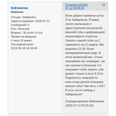
Поделиться
2018-
15
ВиЕкимова
07-12 02:58:42
Новичок
Всем доброго времени суток.
Откуда:
Хабаровск
Я из Хабаровска. Я мама
Зарегистрирован
: 2018-07-12
своего мальчишки с
Сообщений:
6
односторонней расщеленой
Пол:
Женский
верхней губы и деформацией
Возраст:
30
[1995-10-03]
альвеолярного отростка.
Провел на форуме:
4 часа 19 минут
Узнала о нашей губке на 2
Последний визит:
скриннинге на 22 недели. Мы
2019-06-18 14:18:40
родились 22.06. Были
преждевременные роды. В
итоге маленький вес. Очень
переживаю про операцию, так
как сказали в больнице что
операцию чтобы зашить губу
делают только в весе 8-10 кг.
Поделитесь пожалуйста
кому когда делали операцию
именно губы? Как быть с АО?
И есть ли кто нибудь с
Хабаровска?
Отредактировано ВиЕкимова
(2018-07-12 04:25:20)