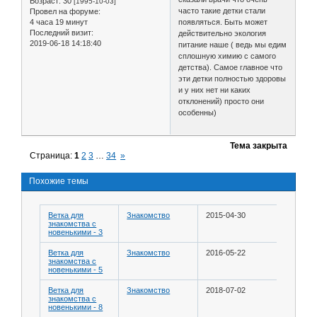
Возраст:
30
[1995-10-03]
часто такие детки стали
Провел на форуме:
4 часа 19 минут
появляться. Быть может
Последний визит:
действительно экология
2019-06-18 14:18:40
питание наше ( ведь мы едим
сплошную химию с самого
детства). Самое главное что
эти детки полностью здоровы
и у них нет ни каких
отклонений) просто они
особенны)
Тема закрыта
Страница:
1
2
3
…
34
»
Похожие темы
Ветка для
Знакомство
2015-04-30
знакомства с
новенькими - 3
Ветка для
Знакомство
2016-05-22
знакомства с
новенькими - 5
Ветка для
Знакомство
2018-07-02
знакомства с
новенькими - 8