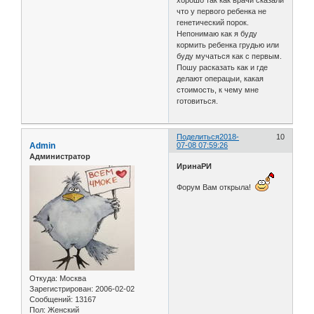
что у первого ребенка не
генетический порок.
Непонимаю как я буду
кормить ребенка грудью или
буду мучаться как с первым.
Пошу расказать как и где
делают операцыи, какая
стоимость, к чему мне
готовиться.
Поделиться
2018-
10
Admin
07-08 07:59:26
Администратор
ИринаРИ
Форум Вам открыла!
Откуда:
Москва
Зарегистрирован
: 2006-02-02
Сообщений:
13167
Пол:
Женский