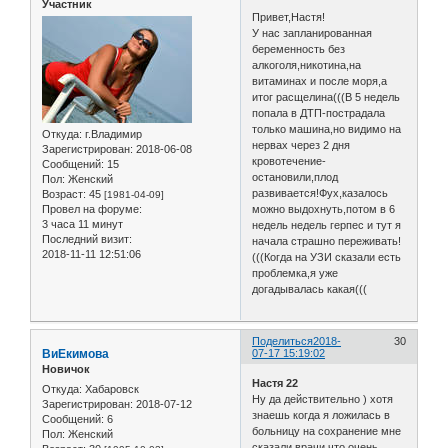
Участник
Привет,Настя!
У нас запланированная
беременность без
алкоголя,никотина,на
витаминах и после моря,а
итог расщелина(((В 5 недель
попала в ДТП-пострадала
только машина,но видимо на
Откуда:
г.Владимир
нервах через 2 дня
Зарегистрирован
: 2018-06-08
кровотечение-
Сообщений:
15
остановили,плод
Пол:
Женский
развивается!Фух,казалось
Возраст:
45
[1981-04-09]
Провел на форуме:
можно выдохнуть,потом в 6
3 часа 11 минут
недель недель герпес и тут я
Последний визит:
начала страшно переживать!
2018-11-11 12:51:06
(((Когда на УЗИ сказали есть
проблемка,я уже
догадывалась какая(((
Поделиться
2018-
30
ВиЕкимова
07-17 15:19:02
Новичок
Настя 22
Откуда:
Хабаровск
Ну да действительно ) хотя
Зарегистрирован
: 2018-07-12
знаешь когда я ложилась в
Сообщений:
6
больницу на сохранение мне
Пол:
Женский
сказали врачи что очень