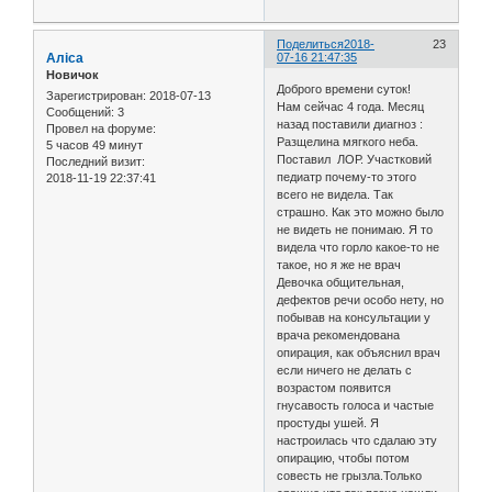
Поделиться
2018-
23
Аліса
07-16 21:47:35
Новичок
Доброго времени суток!
Зарегистрирован
: 2018-07-13
Нам сейчас 4 года. Месяц
Сообщений:
3
назад поставили диагноз :
Провел на форуме:
Разщелина мягкого неба.
5 часов 49 минут
Поставил ЛОР. Участковий
Последний визит:
педиатр почему-то этого
2018-11-19 22:37:41
всего не видела. Так
страшно. Как это можно было
не видеть не понимаю. Я то
видела что горло какое-то не
такое, но я же не врач
Девочка общительная,
дефектов речи особо нету, но
побывав на консультации у
врача рекомендована
опирация, как объяснил врач
если ничего не делать с
возрастом появится
гнусавость голоса и частые
простуды ушей. Я
настроилась что сдалаю эту
опирацию, чтобы потом
совесть не грызла.Только