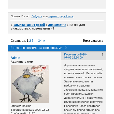
Привет, Гость!
Войдите
или
зарегистрируйтесь
.
»
Улыбки наших детей
»
Знакомство
»
Ветка для
знакомства с новенькими - 9
Страница:
1
2
3
…
34
»
Тема закрыта
Ветка для знакомства с новенькими - 9
Поделиться
2018-
1
Admin
07-02 15:30:00
Администратор
Дорогой наш новенький
форумчанин, или старенький,
но молчаливый. Мы все тебя
приветствуем тут на форуме.
Замечательно, что ты
набрался смелости,
зарегистрировался, заполнил
свой Профиль, раздел
Дополнительно и приступил к
изучению разделов и веточек.
Откуда:
Москва
Наверняка через некоторое
Зарегистрирован
: 2006-02-02
время ты понял, что не весь
Сообщений:
13167
форум тебе открыт. Это