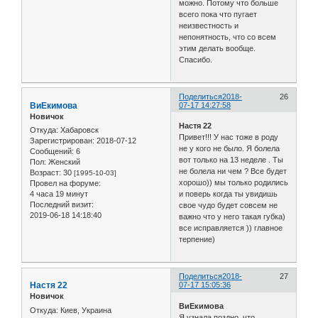
можно. Потому что больше
всего пока что пугает
неизвестность и
непонятность, что со всем
этим делать вообще.
Спасибо.
Поделиться
2018-
26
ВиЕкимова
07-17 14:27:58
Новичок
Настя 22
Откуда:
Хабаровск
Привет!!! У нас тоже в роду
Зарегистрирован
: 2018-07-12
не у кого не было. Я болела
Сообщений:
6
вот только на 13 неделе . Ты
Пол:
Женский
не болела ни чем ? Все будет
Возраст:
30
[1995-10-03]
хорошо)) мы только родились
Провел на форуме:
4 часа 19 минут
и поверь когда ты увидишь
Последний визит:
свое чудо будет совсем не
2019-06-18 14:18:40
важно что у него такая губка)
все исправляется )) главное
терпение)
Поделиться
2018-
27
Настя 22
07-17 15:05:36
Новичок
ВиЕкимова
Откуда:
Киев, Украина
Я узнала поздно, что