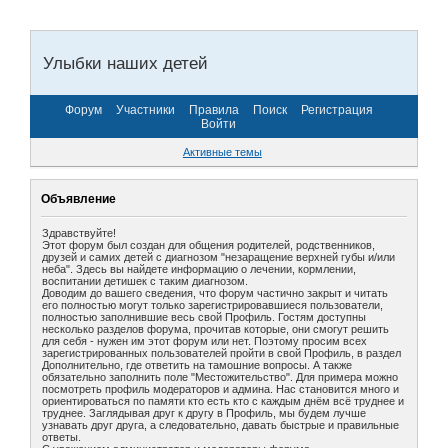
Улыбки наших детей
Форум
Участники
Правила
Поиск
Регистрация
Войти
Активные темы
Объявление
Здравствуйте!
Этот форум был создан для общения родителей, родственников,
друзей и самих детей с диагнозом "незаращение верхней губы и/или
неба". Здесь вы найдете информацию о лечении, кормлении,
воспитании детишек с таким диагнозом.
Доводим до вашего сведения, что форум частично закрыт и читать
его полностью могут только зарегистрировавшиеся пользователи,
полностью заполнившие весь свой Профиль. Гостям доступны
несколько разделов форума, прочитав которые, они смогут решить
для себя - нужен им этот форум или нет. Поэтому просим всех
зарегистрированных пользователей пройти в свой Профиль, в раздел
Дополнительно, где ответить на тамошние вопросы. А также
обязательно заполнить поле "Местожительство". Для примера можно
посмотреть профиль модераторов и админа. Нас становится много и
ориентироваться по памяти кто есть кто с каждым днём всё труднее и
труднее. Заглядывая друг к другу в Профиль, мы будем лучше
узнавать друг друга, а следовательно, давать быстрые и правильные
ответы.