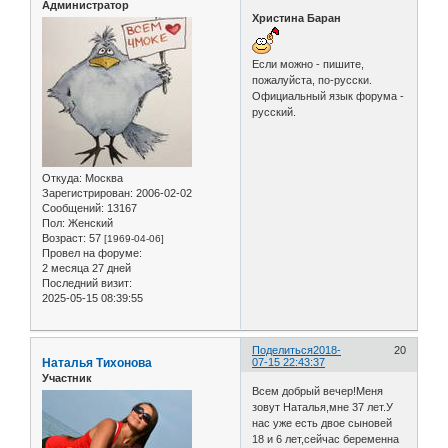
Администратор
Христина Баран
Если можно - пишите,
пожалуйста, по-русски.
Официальный язык форума -
русский.
Откуда:
Москва
Зарегистрирован
: 2006-02-02
Сообщений:
13167
Пол:
Женский
Возраст:
57
[1969-04-06]
Провел на форуме:
2 месяца 27 дней
Последний визит:
2025-05-15 08:39:55
Поделиться
2018-
20
Наталья Тихонова
07-15 22:43:37
Участник
Всем добрый вечер!Меня
зовут Наталья,мне 37 лет.У
нас уже есть двое сыновей
18 и 6 лет,сейчас беременна