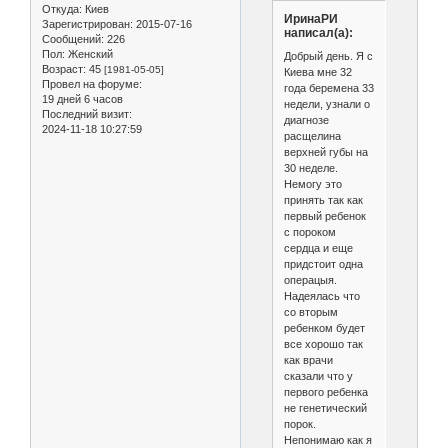
Откуда:
Киев
ИринаРИ
Зарегистрирован
: 2015-07-16
написал(а):
Сообщений:
226
Пол:
Женский
Добрый день. Я с
Возраст:
45
[1981-05-05]
Киева мне 32
Провел на форуме:
года беремена 33
19 дней 6 часов
недели, узнали о
Последний визит:
диагнозе
2024-11-18 10:27:59
расщелина
верхней губы на
30 неделе.
Немогу это
принять так как
первый ребенок
с пороком
сердца и еще
придстоит одна
операцыя.
Надеялась что
со вторым
ребенком будет
все хорошо так
как врачи
сказали что у
первого ребенка
не генетический
порок.
Непонимаю как я