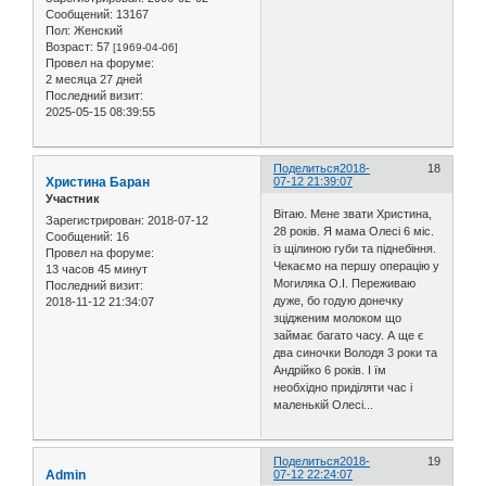
Сообщений:
13167
Пол:
Женский
Возраст:
57
[1969-04-06]
Провел на форуме:
2 месяца 27 дней
Последний визит:
2025-05-15 08:39:55
Поделиться
2018-
18
Христина Баран
07-12 21:39:07
Участник
Вітаю. Мене звати Христина,
Зарегистрирован
: 2018-07-12
28 років. Я мама Олесі 6 міс.
Сообщений:
16
із щілиною губи та піднебіння.
Провел на форуме:
Чекаємо на першу операцію у
13 часов 45 минут
Могиляка О.І. Переживаю
Последний визит:
дуже, бо годую донечку
2018-11-12 21:34:07
зцідженим молоком що
займає багато часу. А ще є
два синочки Володя 3 роки та
Андрійко 6 років. І їм
необхідно приділяти час і
маленькій Олесі...
Поделиться
2018-
19
Admin
07-12 22:24:07