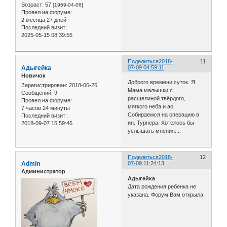
Возраст:
57
[1969-04-06]
Провел на форуме:
2 месяца 27 дней
Последний визит:
2025-05-15 08:39:55
Поделиться
2018-
11
Адыгейка
07-09 04:59:11
Новичок
Доброго времени суток. Я
Зарегистрирован
: 2018-06-26
Мама малышки с
Сообщений:
9
расщелиной твёрдого,
Провел на форуме:
мягкого неба и ао.
7 часов 24 минуты
Собираемся на операцию в
Последний визит:
ин. Турнера. Хотелось бы
2018-09-07 15:59:46
услышать мнения....
Поделиться
2018-
12
Admin
07-09 11:24:13
Администратор
Адыгейка
Дата рождения ребенка не
указана. Форум Вам открыла.