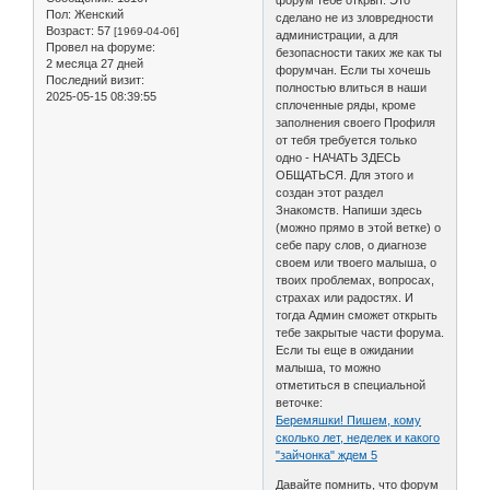
Пол:
Женский
сделано не из зловредности
Возраст:
57
[1969-04-06]
администрации, а для
Провел на форуме:
безопасности таких же как ты
2 месяца 27 дней
форумчан. Если ты хочешь
Последний визит:
полностью влиться в наши
2025-05-15 08:39:55
сплоченные ряды, кроме
заполнения своего Профиля
от тебя требуется только
одно - НАЧАТЬ ЗДЕСЬ
ОБЩАТЬСЯ. Для этого и
создан этот раздел
Знакомств. Напиши здесь
(можно прямо в этой ветке) о
себе пару слов, о диагнозе
своем или твоего малыша, о
твоих проблемах, вопросах,
страхах или радостях. И
тогда Админ сможет открыть
тебе закрытые части форума.
Если ты еще в ожидании
малыша, то можно
отметиться в специальной
веточке:
Беремяшки! Пишем, кому
сколько лет, неделек и какого
"зайчонка" ждем 5
Давайте помнить, что форум