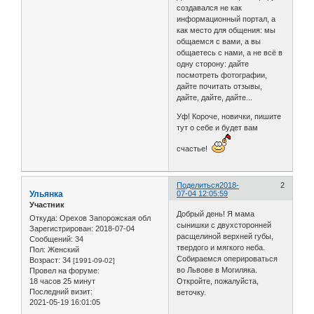
создавался не как
информационный портал, а
как место для общения: мы
общаемся с вами, а вы
общаетесь с нами, а не всё в
одну сторону: дайте
посмотреть фотографии,
дайте почитать отзывы,
дайте, дайте, дайте...
Уф! Короче, новички, пишите
тут о себе и будет вам
счастье!
Поделиться
2018-
2
Ульянка
07-04 12:05:59
Участник
Добрый день! Я мама
Откуда:
Орехов Запорожская обл
сынишки с двухсторонней
Зарегистрирован
: 2018-07-04
расщелиной верхней губы,
Сообщений:
34
твердого и мягкого неба.
Пол:
Женский
Собираемся оперироваться
Возраст:
34
[1991-09-02]
во Львове в Могиляка.
Провел на форуме:
18 часов 25 минут
Откройте, пожалуйста,
Последний визит:
веточку.
2021-05-19 16:01:05