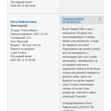
Последний визит:
2025-05-15 08:39:55
Поделиться
2018-
6
Ната Рафхатовна
07-06 08:44:23
Завсегдатай
Всем Привет! Вот и мы с
Откуда:
Новосибирск
небушком! 28 июня нас
Зарегистрирован
: 2017-12-26
прооперировали и теперь
Сообщений:
121
новая утра вопросов, а куда
Пол:
Женский
их задавать не знаю!
Возраст:
38
[1987-08-25]
Подскажите где можно узнать
Провел на форуме:
2 дня 3 часа
все ли занимались с
Последний визит:
логопедами для того чтобы
2022-05-11 15:29:59
заговорить, требовалось ли
установка пластин и
коррекция прикуса если была
только расщелина твердого и
мягкого неба, часто ли
бывало что детки теряли
слух? Очень переживаю
теперь по всем этим
вопросам, помогите найти
отвкты🤗 Спасибо!
Отредактировано Ната
Рафхатовна (2018-07-06
13:28:15)