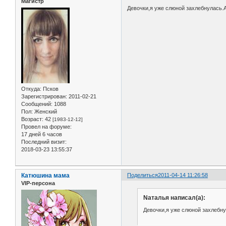
Магистр
Девочки,я уже слюной захлебнулась.А
Откуда:
Псков
Зарегистрирован
: 2011-02-21
Сообщений:
1088
Пол:
Женский
Возраст:
42
[1983-12-12]
Провел на форуме:
17 дней 6 часов
Последний визит:
2018-03-23 13:55:37
Катюшина мама
Поделиться
2011-04-14 11:26:58
VIP-персона
Nаталья написал(а):
Девочки,я уже слюной захлебну