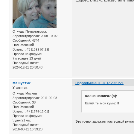
Здорово, классно, красиво, аппетитно!
Откуда:
Петрозаводск
Зарегистрирован
: 2008-10-02
Сообщений:
4744
Пол:
Женский
Возраст:
43
[1983-07-23]
Провел на форуме:
7 месяцев 13 дней
Последний визит:
2024-12-11 20:50:48
Машустик
Поделиться
2011-04-12 20:51:21
Участник
Откуда:
Москва
алена написал(а):
Зарегистрирован
: 2011-02-08
Сообщений:
38
Катя9, ты мой кумир!!!
Пол:
Женский
Возраст:
47
[1978-12-01]
Провел на форуме:
3 дня 21 час
Это точно, заражает нас всякой вкус
Последний визит:
2016-08-11 16:39:23