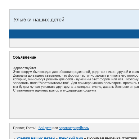
Улыбки наших детей
Объявление
Здравствуйте!
Этот форум был создан для общения родителей, родственников, друзей и сами
Доводим до вашего сведения, что форум частично закрыт и читать его полно
которые, они смогут решить для себя - нужен им этот форум или нет. Поэтом
заполнить поле "Местожительство". Для примера можно посмотреть профиль мо
мы будем лучше узнавать друг друга, а следовательно, давать быстрые и пра
С уважением администратор и модераторы форума
Привет, Гость!
Войдите
или
зарегистрируйтесь
.
»
Улыбки наших детей
»
Женский мир
»
Любимая выпечка (тортики,