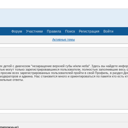
Форум
Участники
Правила
Поиск
Регистрация
Войти
Активные темы
х детей с диагнозом "незаращение верхней губы и/или неба". Здесь вы найдете инфо
стью могут только зарегистрировавшиеся пользователи, полностью заполнившие весь 
у просим всех зарегистрированных пользователей пройти в свой Профиль, в раздел До
дераторов и админа. Нас становится много и ориентироваться по памяти кто есть кто
вильные ответы.
 пирожные)