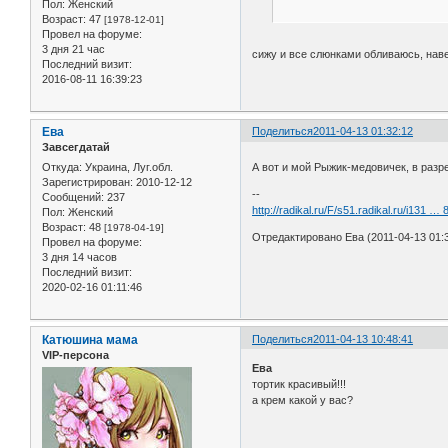
Пол:
Женский
Возраст:
47
[1978-12-01]
Провел на форуме:
3 дня 21 час
сижу и все слюнками обливаюсь, навер
Последний визит:
2016-08-11 16:39:23
Ева
Поделиться
2011-04-13 01:32:12
Завсегдатай
Откуда:
Украина, Луг.обл.
А вот и мой Рыжик-медовичек, в разр
Зарегистрирован
: 2010-12-12
--
Сообщений:
237
http://radikal.ru/F/s51.radikal.ru/i131 … 8
Пол:
Женский
Возраст:
48
[1978-04-19]
Отредактировано Ева (2011-04-13 01:3
Провел на форуме:
3 дня 14 часов
Последний визит:
2020-02-16 01:11:46
Катюшина мама
Поделиться
2011-04-13 10:48:41
VIP-персона
Ева
тортик красивый!!!
а крем какой у вас?