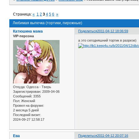
Страница:
«
1
2
3
4
5
6
»
Любимая выпечка (тортики, пирожные)
Катюшина мама
Поделиться
2011-04-12 18:06:59
VIP-персона
а это сегодняшний тортик в разрезе)
Откуда:
Одесса - Тверь
Зарегистрирован
: 2009-04-06
Сообщений:
3355
Пол:
Женский
Провел на форуме:
2 месяца 5 дней
Последний визит:
2024-09-27 12:58:17
Ева
Поделиться
2011-04-12 20:07:16