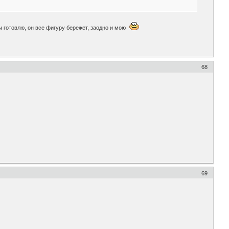
ры готовлю, он все фигуру бережет, заодно и мою
68
69