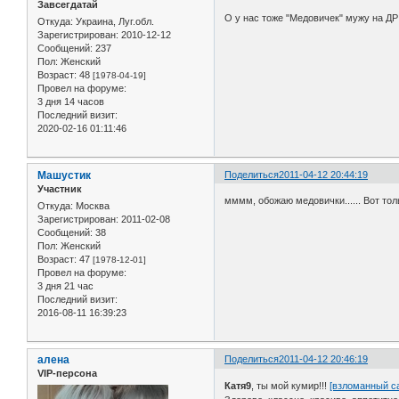
Завсегдатай
О у нас тоже "Медовичек" мужу на Д
Откуда:
Украина, Луг.обл.
Зарегистрирован
: 2010-12-12
Сообщений:
237
Пол:
Женский
Возраст:
48
[1978-04-19]
Провел на форуме:
3 дня 14 часов
Последний визит:
2020-02-16 01:11:46
Машустик
Поделиться
2011-04-12 20:44:19
Участник
мммм, обожаю медовички...... Вот толь
Откуда:
Москва
Зарегистрирован
: 2011-02-08
Сообщений:
38
Пол:
Женский
Возраст:
47
[1978-12-01]
Провел на форуме:
3 дня 21 час
Последний визит:
2016-08-11 16:39:23
алена
Поделиться
2011-04-12 20:46:19
VIP-персона
Катя9
, ты мой кумир!!!
[взломанный с