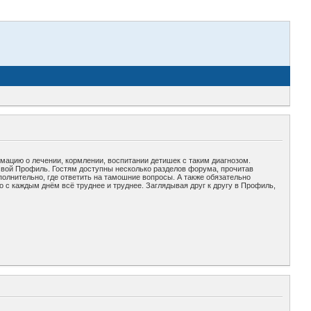
рмацию о лечении, кормлении, воспитании детишек с таким диагнозом.
свой Профиль. Гостям доступны несколько разделов форума, прочитав
полнительно, где ответить на тамошние вопросы. А также обязательно
 с каждым днём всё труднее и труднее. Заглядывая друг к другу в Профиль,