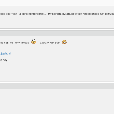
но все-таки на днях приготовлю..... муж опять ругаться будет, что вредное для фигу
езе увы не получилось
, схомячили все.
.jpg.html
5:50)