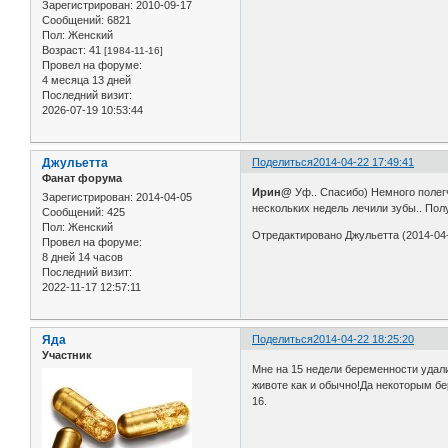
Зарегистрирован
: 2010-09-17
Сообщений:
6821
Пол:
Женский
Возраст:
41
[1984-11-16]
Провел на форуме:
4 месяца 13 дней
Последний визит:
2026-07-19 10:53:44
Джульетта
Поделиться
2014-04-22 17:49:41
Фанат форума
Ирин@
Уф.. Спасибо) Немного полег
Зарегистрирован
: 2014-04-05
нескольких недель лечили зубы.. Полу
Сообщений:
425
Пол:
Женский
Отредактировано Джульетта (2014-04-
Провел на форуме:
8 дней 14 часов
Последний визит:
2022-11-17 12:57:11
Яда
Поделиться
2014-04-22 18:25:20
Участник
Мне на 15 недели беременности удали
животе как и обычно!Да некоторым бе
16.