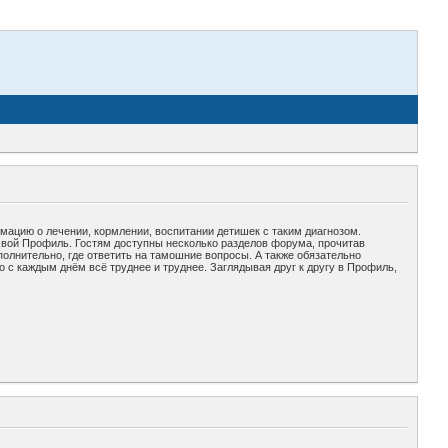
рмацию о лечении, кормлении, воспитании детишек с таким диагнозом.
свой Профиль. Гостям доступны несколько разделов форума, прочитав
полнительно, где ответить на тамошние вопросы. А также обязательно
 с каждым днём всё труднее и труднее. Заглядывая друг к другу в Профиль,