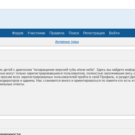
Форум
Участники
Правила
Поиск
Регистрация
Войти
Активные темы
х детей с диагнозом "незаращение верхней губы и/или неба". Здесь вы найдете инфо
стью могут только зарегистрировавшиеся пользователи, полностью заполнившие весь 
у просим всех зарегистрированных пользователей пройти в свой Профиль, в раздел До
дераторов и админа. Нас становится много и ориентироваться по памяти кто есть кто
вильные ответы.
еременности