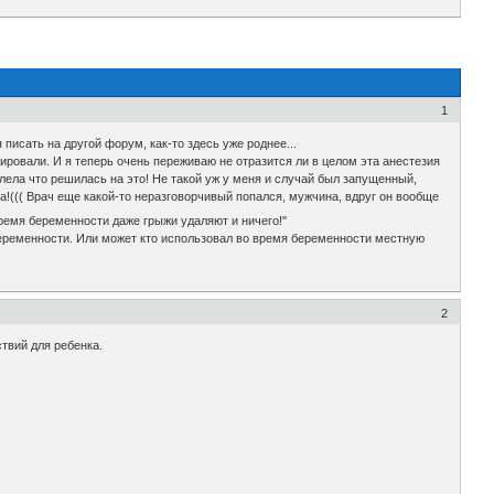
1
писать на другой форум, как-то здесь уже роднее...
рировали. И я теперь очень переживаю не отразится ли в целом эта анестезия
алела что решилась на это! Не такой уж у меня и случай был запущенный,
!((( Врач еще какой-то неразговорчивый попался, мужчина, вдруг он вообще
время беременности даже грыжи удаляют и ничего!"
 беременности. Или может кто использовал во время беременности местную
2
твий для ребенка.