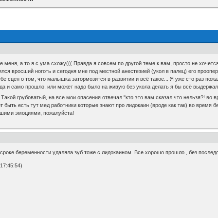
еня, а то я с ума схожу((( Правда я совсем по другой теме к вам, просто не хочется 
ился вросший ноготь и сегодня мне под местной анестезией (укол в палец) его проопе
е сцен о том, что малышка затормозится в развитии и всё такое... Я уже сто раз пож
а и само прошло, или может надо было на живую без укола делать я бы всё выдержала
Такой грубоватый, на все мои опасения отвечал "кто это вам сказал что нельзя?! во 
 быть есть тут мед работники которые знают про лидокаин (вроде как так) во время
ошими эмоциями, пожалуйста!
роке беременности удаляла зуб тоже с лидокаином. Все хорошо прошло , без последс
17:45:54)