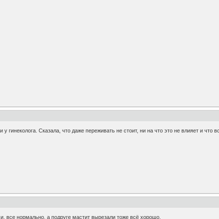
 у гинеколога. Сказала, что даже переживать не стоит, ни на что это не влияет и что
и, все нормально, а подруге мастит вырезали тоже всё хорошо.