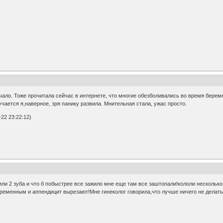
чало. Тоже прочитала сейчас в интернете, что многие обезболивались во время берем
чается я,наверное, зря панику развила. Мнительная стала, ужас просто.
22 23:22:12)
ли 2 зуба и что б побыстрее все зажило мне еще там все заштопали!кололи несколько 
ременным и аппендицит вырезают!Мне гинеколог говорила,что лучше ничего не делать 