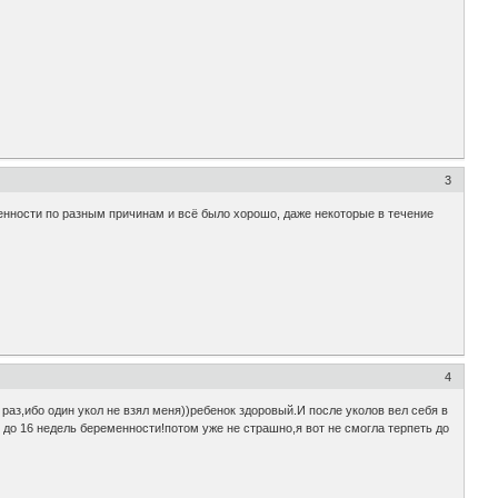
3
енности по разным причинам и всё было хорошо, даже некоторые в течение
4
раз,ибо один укол не взял меня))ребенок здоровый.И после уколов вел себя в
до 16 недель беременности!потом уже не страшно,я вот не смогла терпеть до