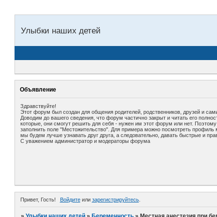
Улыбки наших детей
Объявление
Здравствуйте!
Этот форум был создан для общения родителей, родственников, друзей и сами
Доводим до вашего сведения, что форум частично закрыт и читать его полно
которые, они смогут решить для себя - нужен им этот форум или нет. Поэтом
заполнить поле "Местожительство". Для примера можно посмотреть профиль мо
мы будем лучше узнавать друг друга, а следовательно, давать быстрые и пра
С уважением администратор и модераторы форума
Привет, Гость!
Войдите
или
зарегистрируйтесь
.
»
Улыбки наших детей
»
Беременность
»
Местная анестезия при б