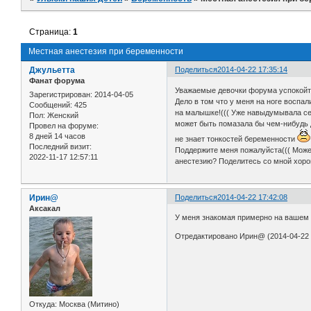
Страница:
1
Местная анестезия при беременности
Джульетта
Поделиться
2014-04-22 17:35:14
Фанат форума
Уважаемые девочки форума успокойте м
Зарегистрирован
: 2014-04-05
Дело в том что у меня на ноге воспал
Сообщений:
425
на малышке!((( Уже навыдумывала себ
Пол:
Женский
может быть помазала бы чем-нибудь д
Провел на форуме:
8 дней 14 часов
не знает тонкостей беременности
Последний визит:
Поддержите меня пожалуйста((( Может
2022-11-17 12:57:11
анестезию? Поделитесь со мной хор
Ирин@
Поделиться
2014-04-22 17:42:08
Аксакал
У меня знакомая примерно на вашем с
Отредактировано Ирин@ (2014-04-22 
Откуда:
Москва (Митино)