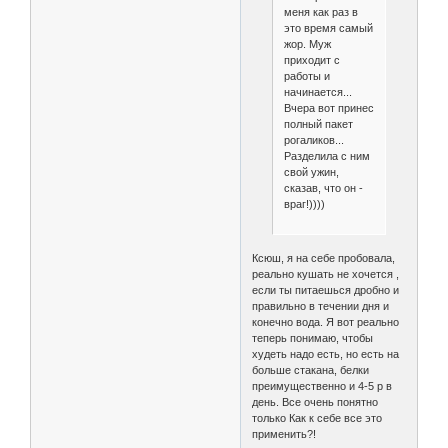
меня как раз в
это время самый
жор. Муж
приходит с
работы и
начинается...
Вчера вот принес
полный пакет
рогаликов...
Разделила с ним
свой ужин,
сказав, что он -
враг!))))
Ксюш, я на себе пробовала,
реально кушать не хочется ,
если ты питаешься дробно и
правильно в течении дня и
конечно вода. Я вот реально
теперь понимаю, чтобы
худеть надо есть, но есть на
больше стакана, белки
преимущественно и 4-5 р в
день. Все очень понятно
только Как к себе все это
применить?!