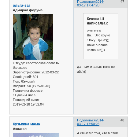
Поделиться
2014-
47
ольга-saj
03-17 17:47:20
Адмирал форума
Ксюша Ш
написал(а):
ольга-saj
Да... Это круче
'Поху...дина')))
Даже в плане
названия)))
Откуда:
саратовская область
да.. там и запах тоже не
балаково
айс)))
Зарегистрирован
: 2012-03-22
Сообщений:
691
Пол:
Женский
Возраст:
50
[1975-08-18]
Провел на форуме:
11 дней 4 часа
Последний визит:
2019-02-18 19:32:04
Поделиться
2014-
48
Кузькина мама
03-17 17:50:25
Аксакал
А смысл в том, что в этом