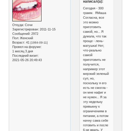
написал(а):
Сегодня - 300
грамм. ЯМаша
Согласна, все
это можно
Откуда:
Сочи
приготовить
Зарегистрирован
: 2011-11-15
самой, но... Я
Сообщений:
2972
думала, что так
Пол:
Женский
проще - лень-
Возраст:
41
[1984-09-11]
матушка! Нет,
Провел на форуме:
что-реально
1 месяц 3 дня
самой
Последний визит:
приготовить не
2021-05-26 20:49:43
получится,
например этот
мерзкий зеленый
суп, но,
поскольку я его
есть не смогла -
он мне нафиг и
не нужен... Я за
эту недельку
привыкну к
ограничениям в
питании, а потом
начну сама себе
готовить и после
6 не жрать. У