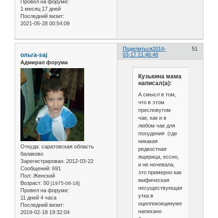
Провел на форуме:
1 месяц 17 дней
Последний визит:
2021-05-28 00:54:09
Поделиться
2014-
51
ольга-saj
03-17 21:46:48
Адмирал форума
Кузькина мама
написал(а):
А смысл в том,
что в этом
пресловутом
чае, как и в
любом чае для
похудения (где
никакая
Откуда:
саратовская область
редкостная
балаково
ящерица, ессно,
Зарегистрирован
: 2012-03-22
и не ночевала,
Сообщений:
691
это примерно как
Пол:
Женский
мифическая
Возраст:
50
[1975-08-18]
несуществующая
Провел на форуме:
утка в
11 дней 4 часа
оциллококцинуме)
Последний визит:
напихано
2019-02-18 19:32:04