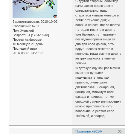
С другой стороны, если жор
начинается после шести -
следовательно, надо
стараться кушать меньше и
легче в течение дня; и
Зарегистрирован
: 2010-10-02
вообще не есть после шести
Сообщений:
6737
- это для тех, кто в девять
Пол:
Женский
уже баиньки, тут главное -
Возраст:
61
[1964-10-18]
последний прием пищи за
Провел на форуме:
10 месяцев 21 день
два-три часа до сна, а то
Последний визит:
вдруг человек ложится в
2014-08-18 13:29:17
полночь, тогда ему и в девять
не грех поужинать чем-то
легким.
И детскую еду как раз можно
вместе с пупсами
подкушивать, она, как
правило, очень даже
диетическая - нежареная,
нежирная, минимум соли-
сахара и приправ, тот же
овощной супчик или пюрешку
можно приготовить чуть
побольше, с учетом себя-
любимой, и вперед.
Поделиться
2014-
36