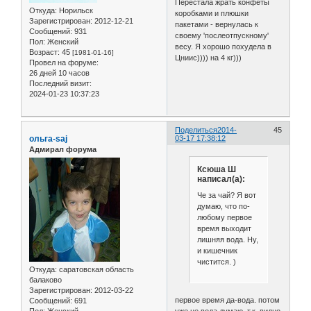
Перестала жрать конфеты
Откуда:
Норильск
коробками и плюшки
Зарегистрирован
: 2012-12-21
пакетами - вернулась к
Сообщений:
931
своему 'послеотпускному'
Пол:
Женский
весу. Я хорошо похудела в
Возраст:
45
[1981-01-16]
Цниис)))) на 4 кг)))
Провел на форуме:
26 дней 10 часов
Последний визит:
2024-01-23 10:37:23
Поделиться
2014-
45
ольга-saj
03-17 17:38:12
Адмирал форума
Ксюша Ш
написал(а):
Че за чай? Я вот
думаю, что по-
любому первое
время выходит
лишняя вода. Ну,
и кишечник
чистится. )
Откуда:
саратовская область
балаково
Зарегистрирован
: 2012-03-22
первое время да-вода. потом
Сообщений:
691
уже не вода думаю, т.к. видно