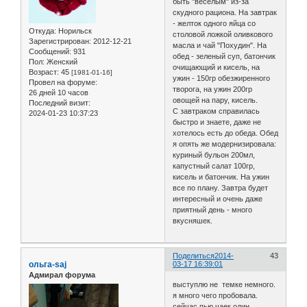
быть "веселым" из-за
скудного рациона. На завтрак
- желток одного яйца со
Откуда:
Норильск
столовой ложкой оливкового
Зарегистрирован
: 2012-12-21
масла и чай "Похудин". На
Сообщений:
931
обед - зеленый суп, батончик
Пол:
Женский
очищающий и кисель, на
Возраст:
45
[1981-01-16]
ужин - 150гр обезжиренного
Провел на форуме:
творога, на ужин 200гр
26 дней 10 часов
овощей на пару, кисель.
Последний визит:
С завтраком справилась
2024-01-23 10:37:23
быстро и знаете, даже не
хотелось есть до обеда. Обед
я опять же модернизировала:
куриный бульон 200мл,
капустный салат 100гр,
кисель и батончик. На ужин
все по плану. Завтра будет
интересный и очень даже
приятный день - много
вкусняшек.
Поделиться
2014-
43
ольга-saj
03-17 16:39:01
Адмирал форума
выступлю не темке немного.
я много чего пробовала.
сейчас пью чаек один.