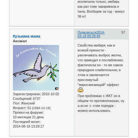
исключила только, имбирь
как раз тоже заваривала и
пила. Вообщем за год - минус
36 кг!
Поделиться
2014-
57
Кузькина мама
03-18 09:29:49
Аксакал
Свойства имбиря, как и
всякой пряности -
увеличивать выброс желчи,
что приводит к послаблению;
фактически он - то же самое
природное слабительное, в
этом и заключается
пресловутый
"жиросжигающий" эффект
Зарегистрирован
: 2010-10-02
При проблемах с ЖКТ он в
Сообщений:
6737
общем-то противопоказан, ну
Пол:
Женский
а если с этим порядок -
Возраст:
61
[1964-10-18]
можно использовать.
Провел на форуме:
10 месяцев 21 день
Последний визит:
2014-08-18 13:29:17