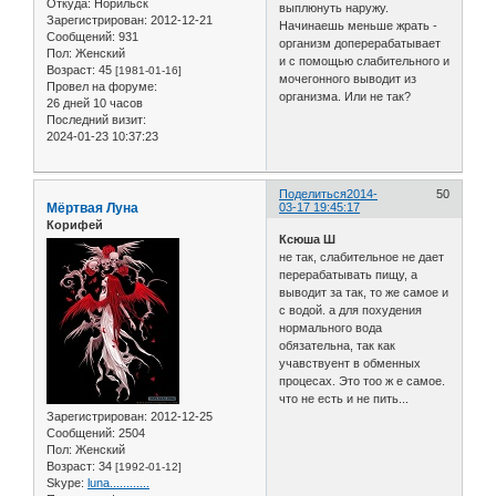
Откуда:
Норильск
выплюнуть наружу.
Зарегистрирован
: 2012-12-21
Начинаешь меньше жрать -
Сообщений:
931
организм доперерабатывает
Пол:
Женский
и с помощью слабительного и
Возраст:
45
[1981-01-16]
мочегонного выводит из
Провел на форуме:
организма. Или не так?
26 дней 10 часов
Последний визит:
2024-01-23 10:37:23
Поделиться
2014-
50
Мёртвая Луна
03-17 19:45:17
Корифей
Ксюша Ш
не так, слабительное не дает
перерабатывать пищу, а
выводит за так, то же самое и
с водой. а для похудения
нормального вода
обязательна, так как
учавствуент в обменных
процесах. Это тоо ж е самое.
что не есть и не пить...
Зарегистрирован
: 2012-12-25
Сообщений:
2504
Пол:
Женский
Возраст:
34
[1992-01-12]
Skype:
luna............