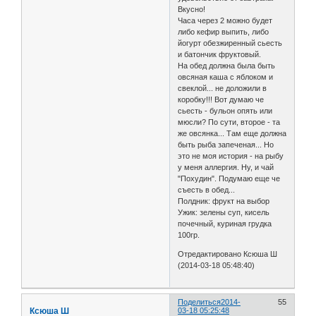
Вкусно!
Часа через 2 можно будет
либо кефир выпить, либо
йогурт обезжиренный сьесть
и батончик фруктовый.
На обед должна была быть
овсяная каша с яблоком и
свеклой... не доложили в
коробку!!! Вот думаю че
сьесть - бульон опять или
мюсли? По сути, второе - та
же овсянка... Там еще должна
быть рыба запеченая... Но
это не моя история - на рыбу
у меня аллергия. Ну, и чай
"Похудин". Подумаю еще че
съесть в обед...
Полдник: фрукт на выбор
Ужик: зелены суп, кисель
почечный, куриная грудка
100гр.
Отредактировано Ксюша Ш
(2014-03-18 05:48:40)
Поделиться
2014-
55
Ксюша Ш
03-18 05:25:48