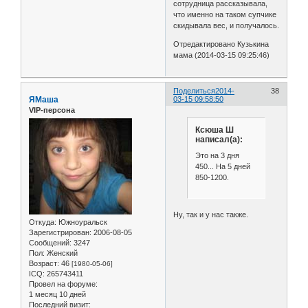
сотрудница рассказывала,
что именно на таком супчике
скидывала вес, и получалось.
Отредактировано Кузькина
мама (2014-03-15 09:25:46)
Поделиться
2014-
38
ЯМаша
03-15 09:58:50
VIP-персона
Ксюша Ш
написал(а):
Это на 3 дня
450... На 5 дней
850-1200.
Ну, так и у нас также.
Откуда:
Южноуральск
Зарегистрирован
: 2006-08-05
Сообщений:
3247
Пол:
Женский
Возраст:
46
[1980-05-06]
ICQ:
265743411
Провел на форуме:
1 месяц 10 дней
Последний визит: