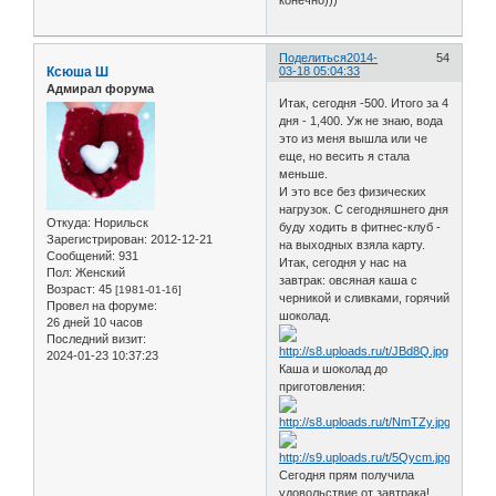
Поделиться
2014-
54
Ксюша Ш
03-18 05:04:33
Адмирал форума
Итак, сегодня -500. Итого за 4
дня - 1,400. Уж не знаю, вода
это из меня вышла или че
еще, но весить я стала
меньше.
И это все без физических
нагрузок. С сегодняшнего дня
Откуда:
Норильск
буду ходить в фитнес-клуб -
Зарегистрирован
: 2012-12-21
на выходных взяла карту.
Сообщений:
931
Итак, сегодня у нас на
Пол:
Женский
завтрак: овсяная каша с
Возраст:
45
[1981-01-16]
черникой и сливками, горячий
Провел на форуме:
шоколад.
26 дней 10 часов
Последний визит:
2024-01-23 10:37:23
Каша и шоколад до
приготовления:
Сегодня прям получила
удовольствие от завтрака!