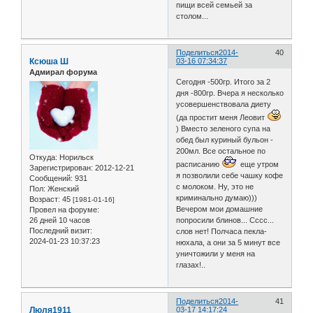
пищи всей семьей за
столом...
Поделиться
2014-
40
Ксюша Ш
03-16 07:34:37
Адмирал форума
Сегодня -500гр. Итого за 2
дня -800гр. Вчера я несколько
усовершенствовала диету
(да простит меня Леовит
) Вместо зеленого супа на
обед был куриный бульон -
200мл. Все остальное по
Откуда:
Норильск
расписанию
еще утром
Зарегистрирован
: 2012-12-21
я позволили себе чашку кофе
Сообщений:
931
с молоком. Ну, это не
Пол:
Женский
криминально думаю)))
Возраст:
45
[1981-01-16]
Вечером мои домашние
Провел на форуме:
26 дней 10 часов
попросили блинов... Сссс...
Последний визит:
слов нет! Полчаса пекла-
2024-01-23 10:37:23
нюхала, а они за 5 минут все
уничтожили у меня на
глазах!..
Поделиться
2014-
41
Люля1911
03-17 14:17:24