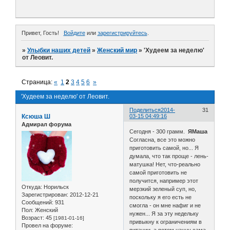
Привет, Гость!
Войдите
или
зарегистрируйтесь
.
»
Улыбки наших детей
»
Женский мир
»
'Худеем за неделю'
от Леовит.
Страница:
«
1
2
3
4
5
6
»
'Худеем за неделю' от Леовит.
Поделиться
2014-
31
Ксюша Ш
03-15 04:49:16
Адмирал форума
Сегодня - 300 грамм.
ЯМаша
Согласна, все это можно
приготовить самой, но... Я
думала, что так проще - лень-
матушка! Нет, что-реально
самой приготовить не
получится, например этот
Откуда:
Норильск
мерзкий зеленый суп, но,
Зарегистрирован
: 2012-12-21
поскольку я его есть не
Сообщений:
931
смогла - он мне нафиг и не
Пол:
Женский
нужен... Я за эту недельку
Возраст:
45
[1981-01-16]
привыкну к ограничениям в
Провел на форуме:
питании, а потом начну сама