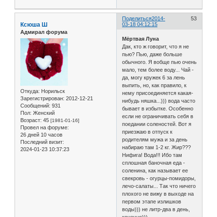
Поделиться
2014-
53
Ксюша Ш
03-18 04:12:15
Адмирал форума
Мёртвая Луна
Дак, кто ж говорит, что я не
пью? Пью, даже больше
обычного. Я вобще пью очень
мало, тем более воду... Чай -
да, могу кружек 6 за лень
выпить, но, как правило, к
Откуда:
Норильск
нему присоединяется какая-
Зарегистрирован
: 2012-12-21
нибудь няшка...))) вода часто
Сообщений:
931
бывает в избытке. Особенно
Пол:
Женский
если не ограничивать себя в
Возраст:
45
[1981-01-16]
поедании соленостей. Вот я
Провел на форуме:
приезжаю в отпуск к
26 дней 10 часов
родителям мужа и за день
Последний визит:
набираю там 1-2 кг. Жир???
2024-01-23 10:37:23
Нифига! Вода!!! Ибо там
сплошная баночная еда -
соленина, как называет ее
свекровь - огурцы-помидоры,
лечо-салаты... Так что ничего
плохого не вижу в выходе на
первом этапе излишков
воды))) не литр-два в день,
конечно)))