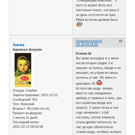
"Очищающий комплекс". У
кого-то может быть все
настолько плохо, что раза 3
за день очтстится не грех...
Мера во всем должна быть
Поделиться
2014-
56
Зюгма
03-18 09:16:25
Адмирал форума
Ксюша Ш
Вы прям молодец! А у меня
после вторых родов 3 кг
лишних осталось, вроде и не
мешают, но утром встаешь
на весы а там- 58, вместо
красивых 55
Кстати про воду- можно
Откуда:
Сербия
вместо чая заваривать
Зарегистрирован
: 2012-12-21
имбирь в термосе и пить, про
Сообщений:
911
его свойства вроде все
Пол:
Женский
знают)). У меня тетка в том
Возраст:
46
[1980-04-29]
году начинала с этой
Провел на форуме:
системы, потом плюнула
1 месяц 11 дней
Последний визит:
стала дробно питаться, за
2022-10-12 08:02:56
час до еды обязательно
стакан воды, колбасу всякую