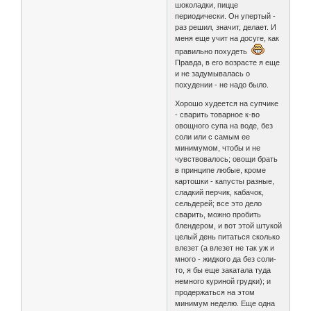
шоколадки, пицце
периодически. Он упертый -
раз решил, значит, делает. И
меня еще учит на досуге, как
правильно похудеть
Правда, в его возрасте я еще
и не задумывалась о
похудении - не надо было.
Хорошо худеется на супчике
- сварить товарное к-во
овощного супа на воде, без
соли или с самым ее
минимумом, чтобы и не
чувствовалось; овощи брать
в принципе любые, кроме
картошки - капусты разные,
сладкий перчик, кабачок,
сельдерей; все это дело
сварить, можно пробить
блендером, и вот этой штукой
целый день питаться сколько
влезет (а влезет не так уж и
много - жидкого да без соли-
то, я бы еще закатала туда
немного куриной грудки); и
продержаться на этом
минимум неделю. Еще одна