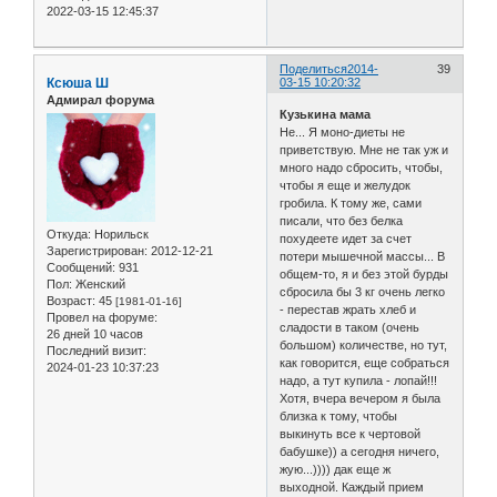
2022-03-15 12:45:37
Поделиться
2014-
39
Ксюша Ш
03-15 10:20:32
Адмирал форума
Кузькина мама
Не... Я моно-диеты не
приветствую. Мне не так уж и
много надо сбросить, чтобы,
чтобы я еще и желудок
гробила. К тому же, сами
писали, что без белка
Откуда:
Норильск
похудеете идет за счет
Зарегистрирован
: 2012-12-21
потери мышечной массы... В
Сообщений:
931
общем-то, я и без этой бурды
Пол:
Женский
сбросила бы 3 кг очень легко
Возраст:
45
[1981-01-16]
- перестав жрать хлеб и
Провел на форуме:
сладости в таком (очень
26 дней 10 часов
большом) количестве, но тут,
Последний визит:
как говорится, еще собраться
2024-01-23 10:37:23
надо, а тут купила - лопай!!!
Хотя, вчера вечером я была
близка к тому, чтобы
выкинуть все к чертовой
бабушке)) а сегодня ничего,
жую...)))) дак еще ж
выходной. Каждый прием