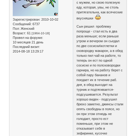
с мужем, но свою полезную
еду, которая, увы, не столь
притягательна, как всяческие
вкусняшки
Зарегистрирован
: 2010-10-02
Сообщений:
6737
Сын решил проблему
Пол:
Женский
попроще - стал есть в два
Возраст:
61
[1964-10-18]
раза меньше; если раньше
Провел на форуме:
утром и вечером он сьедал
10 месяцев 21 день
по две сосиски\котлетки и
Последний визит:
сковородку макарон, а в обед
2014-08-18 13:29:17
только пил чай на работе, то
теперь он ест по одной
сосиске и по полсковородки
гарнира, но на работу берет с
собой пару бананов и
поедает их в течение раб.
дня, в обед выходит на
турник и подтягивается-
подсушивается. Результат
хорошо виден - подсушил
брюхо заметно, джинсы стали
опять свободны в поясе, но
он при этом отнюдь не
голодает, просто ест
поменьше, при этом не
отказывает себе в
зефиринке, кусочке