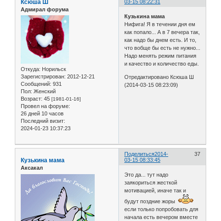
Ксюша Ш
03-15 08:22:31
Адмирал форума
Кузькина мама
Нифига! Я в течении дня ем
как попало... А в 7 вечера так,
как надо бы днем есть. И то,
что вобще бы есть не нужно...
Надо менять режим питания
и качество и количество еды.
Откуда:
Норильск
Зарегистрирован
: 2012-12-21
Отредактировано Ксюша Ш
Сообщений:
931
(2014-03-15 08:23:09)
Пол:
Женский
Возраст:
45
[1981-01-16]
Провел на форуме:
26 дней 10 часов
Последний визит:
2024-01-23 10:37:23
Поделиться
2014-
37
Кузькина мама
03-15 08:33:45
Аксакал
Это да... тут надо
заякориться жесткой
мотивацией, иначе так и
будут поздние жоры
если только попробовать для
начала есть вечером вместе