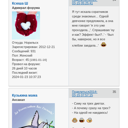
Ксюша Ш
03-15 05:25:41
Адмирал форума
Я тут искала соратников
среди знакомых... Одной
девчонке предложила, а она
мне говорит 'я это уже
проходила..,'. Спрашиваю 'ну
и как? Эффект был?..' - 'был
бы, наверное, но я все
Откуда:
Норильск
хлебом заедала...'
Зарегистрирован
: 2012-12-21
Сообщений:
931
Пол:
Женский
Возраст:
45
[1981-01-16]
Провел на форуме:
26 дней 10 часов
Последний визит:
2024-01-23 10:37:23
Поделиться
2014-
35
Кузькина мама
03-15 07:57:15
Аксакал
- Сижу на трех диетах.
- А почему сразу на трех?
- На одной не наедаюсь!