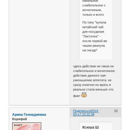
банальное
слабительное с
мочегонным,
только и всего
По типу "купила
китайский чай
для похудения
"Ласточка" -
после первой же
чашки рванула
на гнездо"
здесь действие не такое.не
слабительное и мочегонное.
действие данного чая-
уменьшение аппетита. не
сразу конечно но жрать я
реально стала меньше-это
факт
Поделиться
2014-
52
Арина Геннадиевна
03-17 22:22:38
Корифей
Ксюша Ш