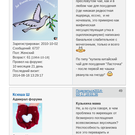
пресловутом чае, как и в
любом чае для похудения
(где никакая редкостная
ящерица, ессно, и не
ночевала, это примерно как
мифическая
несуществующая утка в
оциллококцинуме) напихано
банальное слабительное с
Зарегистрирован
: 2010-10-02
мочегонным, только и всего
Сообщений:
6737
Пол:
Женский
Возраст:
61
[1964-10-18]
По типу "купила китайский
Провел на форуме:
чай для похудения "Ласточка"
10 месяцев 21 день
- после первой же чашки
Последний визит:
рванула на гнездо"
2014-08-18 13:29:17
Поделиться
2014-
49
Ксюша Ш
03-17 18:01:36
Адмирал форума
Кузькина мама
Не, а по сути говоря, в чем
проблема то жиреющих от
безмерного поглощения
всевозможных вкусняшек?
Неспособность организма
все это переварить и