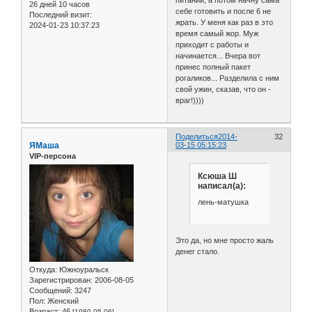
26 дней 10 часов
себе готовить и после 6 не
Последний визит:
жрать. У меня как раз в это
2024-01-23 10:37:23
время самый жор. Муж
приходит с работы и
начинается... Вчера вот
принес полный пакет
рогаликов... Разделила с ним
свой ужин, сказав, что он -
враг!))))
Поделиться
2014-
32
ЯМаша
03-15 05:15:23
VIP-персона
Ксюша Ш
написал(а):
лень-матушка
Это да, но мне просто жаль
денег стало.
Откуда:
Южноуральск
Зарегистрирован
: 2006-08-05
Сообщений:
3247
Пол:
Женский
Возраст:
46
[1980-05-06]