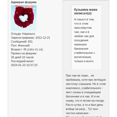
Адмирал форума
Кузькина мама
написал(а):
А смысл в том,
что в этом
пресловутом
чае, как и в
Откуда:
Норильск
любом чае для
Зарегистрирован
: 2012-12-21
похудения
Сообщений:
931
напихано
Пол:
Женский
банальное
Возраст:
45
[1981-01-16]
слабительное с
Провел на форуме:
мочегонным,
26 дней 10 часов
только и всего
Последний визит:
2024-01-23 10:37:23
Про чаи не знаю... не
пробовала, хотя про летящую
ласточку слышала. Но в этом
комплексе, слабительного -
лист сенны в очищающем
батончике и в чае. И я не
скажу, что я летаю на гнездо.
Раз в сутки, а то и был день
вобще ни разу... Тут все
честно написано -