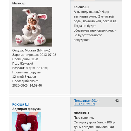
Магистр
Ксюша Ш
А ты воду пьешь? Надо
выпивать около 2 л чистой
воды, помимо чая, сока и тп.
Тогда не будет
обезвоживания организма, и
не будет "ложного"
похудения.
Откуда:
Москва (Митино)
Зарегистрирован
: 2013-07-08
Сообщений:
1128
Пол:
Женский
Возраст:
40
[1985-11-19]
Провел на форуме:
12 дней 8 часов
Последний визит:
2025-08-24 14:59:46
Поделиться
2014-
42
Ксюша Ш
03-17 15:21:59
Адмирал форума
Люля1911
Пью конечно.
Сегодня утром было -100гр.
День сегодняшний обещал