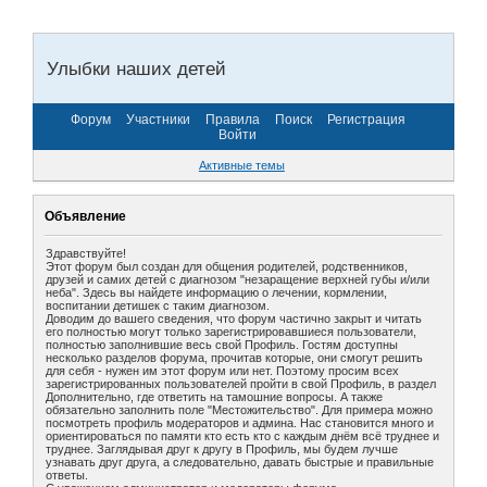
Улыбки наших детей
Форум
Участники
Правила
Поиск
Регистрация
Войти
Активные темы
Объявление
Здравствуйте!
Этот форум был создан для общения родителей, родственников,
друзей и самих детей с диагнозом "незаращение верхней губы и/или
неба". Здесь вы найдете информацию о лечении, кормлении,
воспитании детишек с таким диагнозом.
Доводим до вашего сведения, что форум частично закрыт и читать
его полностью могут только зарегистрировавшиеся пользователи,
полностью заполнившие весь свой Профиль. Гостям доступны
несколько разделов форума, прочитав которые, они смогут решить
для себя - нужен им этот форум или нет. Поэтому просим всех
зарегистрированных пользователей пройти в свой Профиль, в раздел
Дополнительно, где ответить на тамошние вопросы. А также
обязательно заполнить поле "Местожительство". Для примера можно
посмотреть профиль модераторов и админа. Нас становится много и
ориентироваться по памяти кто есть кто с каждым днём всё труднее и
труднее. Заглядывая друг к другу в Профиль, мы будем лучше
узнавать друг друга, а следовательно, давать быстрые и правильные
ответы.