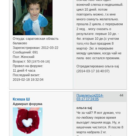
вонючий слегка и недешевый.
цикл 10 дней. потом
повторить можно..т.к мне
много скинуть желательно.
прошла 2 цикла..с перерывом
2 нед. . могу сказать о
результате: первые 10 дн. -
Откуда:
саратовская область
4кг. вторые 10 дн.(с учетом
балаково
того,что был праздник 8
Зарегистрирован
: 2012-03-22
марта)- 2кг. в перерыве
Сообщений:
691
между циклами, когда чай не
Пол:
Женский
пила -вес остался прежним.
Возраст:
50
[1975-08-18]
Провел на форуме:
Отредактировано ольга-saj
11 дней 4 часа
(2014-03-17 16:40:07)
Последний визит:
2019-02-18 19:32:04
Поделиться
2014-
44
Ксюша Ш
03-17 17:24:05
Адмирал форума
ольга-saj
Че за чай? Я вот думаю, что
по-любому первое время
выходит лишняя вода. Ну, и
кишечник чистится. Я после 8
марта набрала 2 кг.