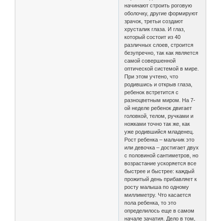
начинают строить роговую
оболочку, другие формируют
зрачок, третьи создают
хрусталик глаза. И глаз,
который состоит из 40
различных слоев, строится
безупречно, так как является
самой совершенной
оптической системой в мире.
При этом учтено, что
родившись и открыв глаза,
ребенок встретится с
разноцветным миром. На 7-
ой неделе ребенок двигает
головкой, телом, ручками и
ножками точно так же, как
уже родившийся младенец.
Рост ребенка – мальчик это
или девочка – достигает двух
с половиной сантиметров, но
возрастание ускоряется все
быстрее и быстрее: каждый
прожитый день прибавляет к
росту малыша по одному
миллиметру. Что касается
пола ребенка, то это
определилось еще в самом
начале зачатия. Дело в том,