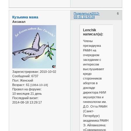
Поделиться
2013-
6
Кузькина мама
03-31 11:53:24
Аксакал
Lenchik
написал(а):
Члены
президиума
РАМН на
очередном
заседании с
интересом
выслушивают
Зарегистрирован
: 2010-10-02
кредо
Сообщений:
6737
сторонников
Пол:
Женский
абортов в
Возраст:
61
[1964-10-18]
докладе
Провел на форуме:
директора НИИ
10 месяцев 21 день
акушерства и
Последний визит:
гинекологии им.
2014-08-18 13:29:17
Д.О. Отта РАМН
(Санкт-
Петербург)
академика РАМН
Э. Айламазяна:
«Современную