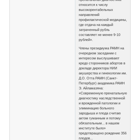
относится к числу
высокорентабельных
направлений
профилактической медицины,
где отдача на каждый
затраченный рубль
составляет не менее 9-10
рублей».
Члены президиума РАМН на
очередном заседании с
интересом выслушивают
кредо сторонников абортов в
докладе директора НИИ
акушерства и гинекологии им.
Д.О. Отта РАМН (Санкт-
Петербург) академика РАМН
Э. Айламазяна:
«Современную пренатальную
диагностику наследственной
и врожденной патологии и
элиминацию больного
зародыша и плода считаю
актом гуманным и потому
обязательным... в нашем
институте было»
предотвращено рождение 356
плодов...