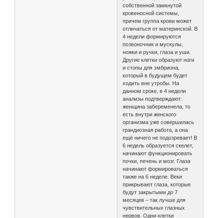
собственной замкнутой
кровеносной системы,
причем группа крови может
отличаться от материнской. В
4 недели формируются
позвоночник и мускулы,
ножки и ручки, глаза и уши.
Другие клетки образуют ноги
и стопы для эмбриона,
который в будущем будет
ходить вне утробы. На
данном сроке, в 4 недели
анализы подтверждают:
женщина забеременела, то
есть внутри женского
организма уже совершилась
грандиозная работа, а она
ещё ничего не подозревает! В
6 недель образуется скелет,
начинают функционировать
почки, печень и мозг. Глаза
начинают формироваться
также на 6 неделе. Веки
прикрывают глаза, которые
будут закрытыми до 7
месяцев – так лучше для
чувствительных глазных
нервов. Одни клетки