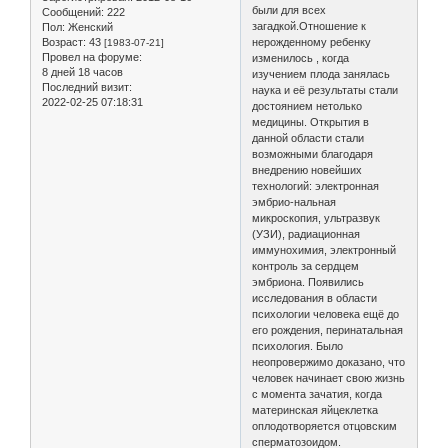
были для всех
Сообщений:
222
загадкой.Отношение к
Пол:
Женский
Возраст:
43
нерожденному ребенку
[1983-07-21]
Провел на форуме:
изменилось , когда
8 дней 18 часов
изучением плода занялась
Последний визит:
наука и её результаты стали
2022-02-25 07:18:31
достоянием нетолько
медицины. Открытия в
данной области стали
возможными благодаря
внедрению новейших
технологий: электронная
эмбрио-нальная
микроскопия, ультразвук
(УЗИ), радиационная
иммунохимия, электронный
контроль за сердцем
эмбриона. Появились
исследования в области
психологии человека ещё до
его рождения, перинатальная
психология. Было
неопровержимо доказано, что
человек начинает свою жизнь
с момента зачатия, когда
материнская яйцеклетка
оплодотворяется отцовским
сперматозоидом.