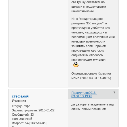
его тушку обязательно
вилами с тефлоновыми
наконечниками.
И не "предотвращено
рождение 356 плодов", а
произведено убийство 356
человек, находящихся в
беспомощном состоянии и не
имеющих возможности
защитить себя - причем
произведено жестоким
садистским способом,
причиняющим мучения
Отредактировано Кузькина
мама (2013-03-31 14:48:35)
Поделиться
2013-
7
стефания
03-31 13:19:42
Участник
да уж,гореть академику в аду
Откуда:
Уфа
синим-синим пламенем.
Зарегистрирован
: 2013-01-22
Сообщений:
33
Пол:
Женский
Возраст:
54
[1972-02-03]