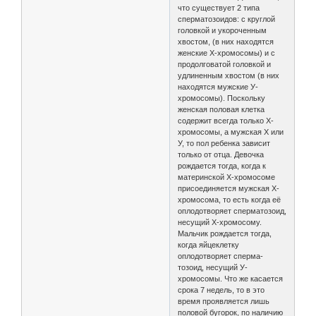
что существует 2 типа
сперматозоидов: с круглой
головкой и укороченным
хвостом, (в них находятся
женские Х-хромосомы) и с
продолговатой головкой и
удлиненным хвостом (в них
находятся мужские У-
хромосомы). Поскольку
женская половая клетка
содержит всегда только Х-
хромосомы, а мужская Х или
У, то пол ребенка зависит
только от отца. Девочка
рождается тогда, когда к
материнской Х-хромосоме
присоединяется мужская Х-
хромосома, то есть когда её
оплодотворяет сперматозоид,
несущий Х-хромосому.
Мальчик рождается тогда,
когда яйцеклетку
оплодотворяет сперма-
тозоид, несущий У-
хромосомы. Что же касается
срока 7 недель, то в это
время проявляется лишь
половой бугорок, по наличию