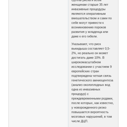
группы риска и всем
женщинам старше 35 лет
инвазивные процедуры
являются оперативным
вмешательством и сами по
себе могут привести к
возникновению пороков
развития у младенца или
даже к его гибели.
Указывают, что риск
выкидыша составляет 0,5-
2%, но реально он может
достигать даже 10%. В
широкомасштабном
исследовании с участием 9
европейских стран
подтверждена четкая связь
генетического амниоцентеза
(анализ околоплодных вод
одна из инвазивных
процедур) с
преждевременными родами,
после которых, как известно,
у новорожденного резко
повышается вероятность
мозговых нарушений, в том
числе ДЦП.