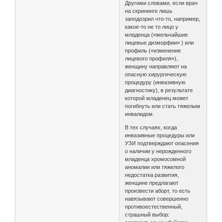
Другими словами, если врач
на скрининге лишь
заподозрил что-то, например,
какое-то не то лицо у
младенца («мельчайшие
лицевые дизморфии» ) или
профиль («изменение
лицевого профиля»),
женщину направляют на
опасную хирургическую
процедуру (инвазивную
диагностику), в результате
которой младенец может
погибнуть или стать тяжелым
инвалидом.
В тех случаях, когда
инвазивные процедуры или
УЗИ подтверждают опасения
о наличии у нерожденного
младенца хромосомной
аномалии или тяжелого
недостатка развития,
женщине предлагают
произвести аборт, то есть
навязывают совершенно
противоестественный,
страшный выбор: