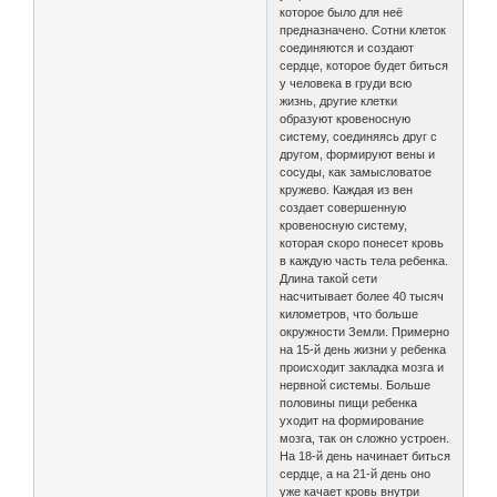
которое было для неё
предназначено. Сотни клеток
соединяются и создают
сердце, которое будет биться
у человека в груди всю
жизнь, другие клетки
образуют кровеносную
систему, соединяясь друг с
другом, формируют вены и
сосуды, как замысловатое
кружево. Каждая из вен
создает совершенную
кровеносную систему,
которая скоро понесет кровь
в каждую часть тела ребенка.
Длина такой сети
насчитывает более 40 тысяч
километров, что больше
окружности Земли. Примерно
на 15-й день жизни у ребенка
происходит закладка мозга и
нервной системы. Больше
половины пищи ребенка
уходит на формирование
мозга, так он сложно устроен.
На 18-й день начинает биться
сердце, а на 21-й день оно
уже качает кровь внутри