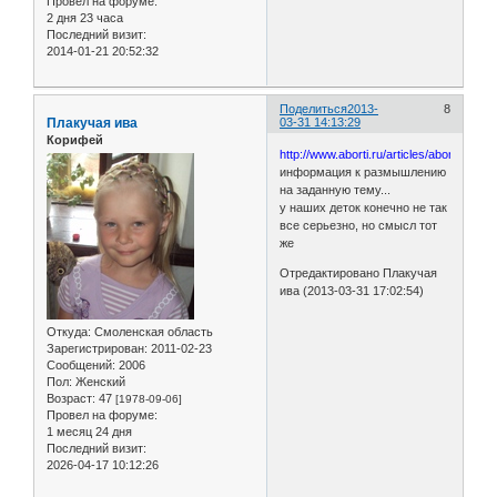
Провел на форуме:
2 дня 23 часа
Последний визит:
2014-01-21 20:52:32
Поделиться
2013-
8
Плакучая ива
03-31 14:13:29
Корифей
http://www.aborti.ru/articles/abort_po
информация к размышлению
на заданную тему...
у наших деток конечно не так
все серьезно, но смысл тот
же
Отредактировано Плакучая
ива (2013-03-31 17:02:54)
Откуда:
Смоленская область
Зарегистрирован
: 2011-02-23
Сообщений:
2006
Пол:
Женский
Возраст:
47
[1978-09-06]
Провел на форуме:
1 месяц 24 дня
Последний визит:
2026-04-17 10:12:26