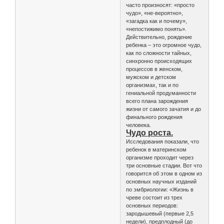
часто произносят: «просто
чудо», «не-вероятно»,
«загадка как и почему»,
«непостижимо понять».
Действительно, рождение
ребенка – это огромное чудо,
как по сложности тайных,
синхронно происходящих
процессов в женском,
мужском и детском
организмах, так и по
гениальной продуманности
всего плана зарождения
жизни от самого зачатия и до
финального рождения
человека.
Чудо роста.
Исследования показали, что
ребенок в материнском
организме проходит через
три основные стадии. Вот что
говорится об этом в одном из
основных научных изданий
по эмбриологии: «Жизнь в
чреве состоит из трех
основных периодов:
зародышевый (первые 2,5
недели), предплодный (до