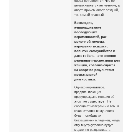
слова не говорится, что её
целью является не лечение, а
аборт, причем аборт поздний,
т.е. самый опасный.
Бесплодие,
невынашивание
последующих
беременностей, рак
молочной железы,
нарушения психики,
попытки самоубийства и
даже гибель - это вполне
реальные перспективы для
женщин, соглашающихся
на аборт по результатам
пренатальной
диагностики.
Однако нормативов,
предписывающих
предупреждать женщин об
этом, не существует. Не
сообщают матерям и о том, в
каких страшных мучениях
будет погибать их
беззащитный младенец, когда
ему внутриутробно будут
медленно раздавливать