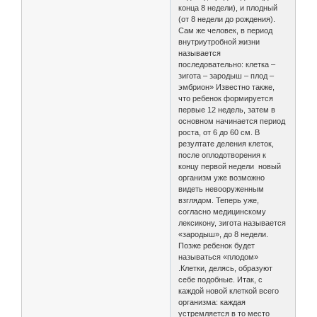
конца 8 недели), и плодный
(от 8 недели до рождения).
Сам же человек, в период
внутриутробной жизни
называется
последовательно: клетка –
зигота – зародыш – плод –
эмбрион» Известно также,
что ребенок формируется
первые 12 недель, затем в
основном начинается период
роста, от 6 до 60 см. В
резултате деления клеток,
после оплодотворения к
концу первой недели новый
организм уже возможно
видеть невооруженным
взглядом. Теперь уже,
согласно медицинскому
лексикону, зигота называется
«зародыш», до 8 недели.
Позже ребенок будет
называться «плодом»
.Клетки, делясь, образуют
себе подобные. Итак, с
каждой новой клеткой всего
организма: каждая
устремляется в то место