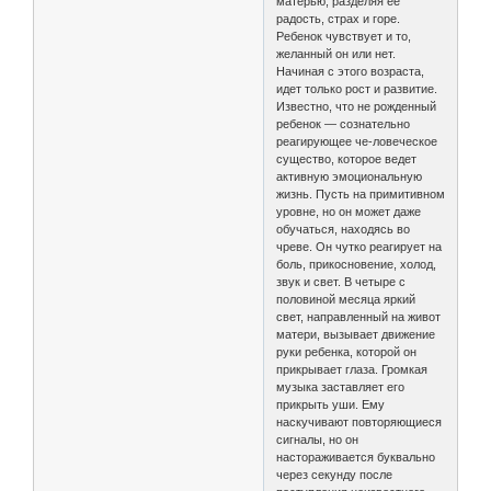
матерью, разделяя ее
радость, страх и горе.
Ребенок чувствует и то,
желанный он или нет.
Начиная с этого возраста,
идет только рост и развитие.
Известно, что не рожденный
ребенок — сознательно
реагирующее че-ловеческое
существо, которое ведет
активную эмоциональную
жизнь. Пусть на примитивном
уровне, но он может даже
обучаться, находясь во
чреве. Он чутко реагирует на
боль, прикосновение, холод,
звук и свет. В четыре с
половиной месяца яркий
свет, направленный на живот
матери, вызывает движение
руки ребенка, которой он
прикрывает глаза. Громкая
музыка заставляет его
прикрыть уши. Ему
наскучивают повторяющиеся
сигналы, но он
настораживается буквально
через секунду после