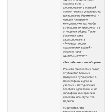
практике вместо
формирования у матерей
положительных установок на
донашивание беременности
женщин намеренно
консультируют так, чтобы
уменьшить их тревожность в
отношении аборта. Такие
установки даже
зафиксированы в
«Руководстве для
практических врачей и
организаторов
здравоохранения».
«Рентабельность» абортов
Расчеты финансовых выгод
от убийства больных
младенцев публикуются в
монографиях и даже в
учебных и методических
пособиях «для повышения
квалификации» врачей и
«воспитания» студентов-
медиков:
«Считается, что
пренатальная диагностика