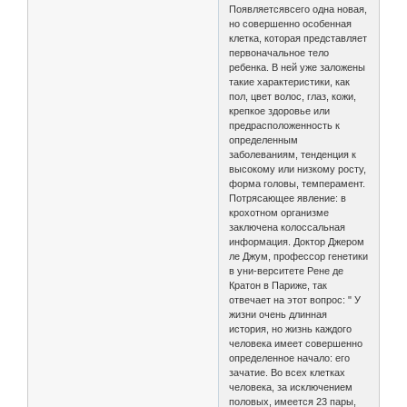
Появляетсявсего одна новая,
но совершенно особенная
клетка, которая представляет
первоначальное тело
ребенка. В ней уже заложены
такие характеристики, как
пол, цвет волос, глаз, кожи,
крепкое здоровье или
предрасположенность к
определенным
заболеваниям, тенденция к
высокому или низкому росту,
форма головы, темперамент.
Потрясающее явление: в
крохотном организме
заключена колоссальная
информация. Доктор Джером
ле Джум, профессор генетики
в уни-верситете Рене де
Кратон в Париже, так
отвечает на этот вопрос: " У
жизни очень длинная
история, но жизнь каждого
человека имеет совершенно
определенное начало: его
зачатие. Во всех клетках
человека, за исключением
половых, имеется 23 пары,