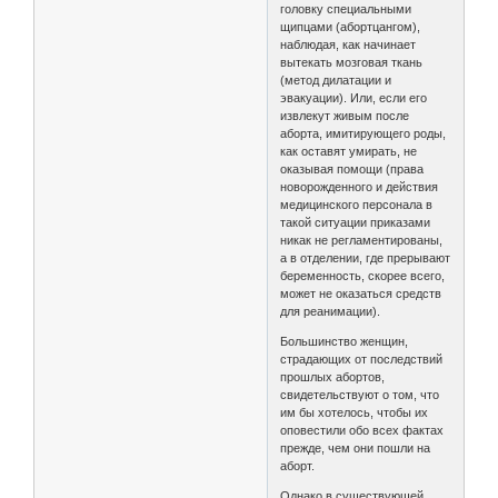
головку специальными
щипцами (абортцангом),
наблюдая, как начинает
вытекать мозговая ткань
(метод дилатации и
эвакуации). Или, если его
извлекут живым после
аборта, имитирующего роды,
как оставят умирать, не
оказывая помощи (права
новорожденного и действия
медицинского персонала в
такой ситуации приказами
никак не регламентированы,
а в отделении, где прерывают
беременность, скорее всего,
может не оказаться средств
для реанимации).
Большинство женщин,
страдающих от последствий
прошлых абортов,
свидетельствуют о том, что
им бы хотелось, чтобы их
оповестили обо всех фактах
прежде, чем они пошли на
аборт.
Однако в существующей