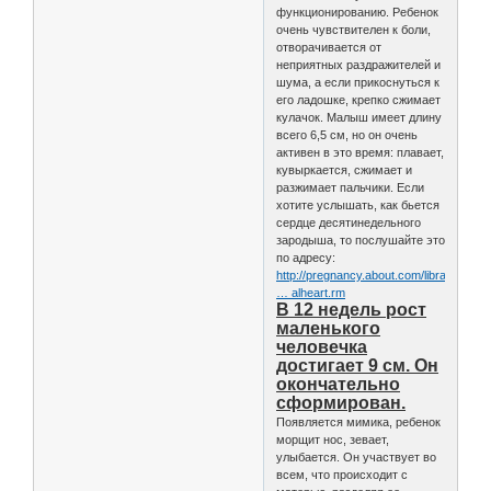
функционированию. Ребенок
очень чувствителен к боли,
отворачивается от
неприятных раздражителей и
шума, а если прикоснуться к
его ладошке, крепко сжимает
кулачок. Малыш имеет длину
всего 6,5 см, но он очень
активен в это время: плавает,
кувыркается, сжимает и
разжимает пальчики. Если
хотите услышать, как бьется
сердце десятинедельного
зародыша, то послушайте это
по адресу:
http://pregnancy.about.com/library/medi
… alheart.rm
В 12 недель рост
маленького
человечка
достигает 9 см. Он
окончательно
сформирован.
Появляется мимика, ребенок
морщит нос, зевает,
улыбается. Он участвует во
всем, что происходит с