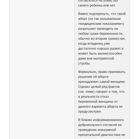
согласиться на убийство
своего ребенка или нет.
Важно подчеркнуть, что такой
аборт (по так называемым
«медицинским показаниям»)
разрешают проводить на
любом сроке беременности,
обычно во втором триместре,
когда младенец уже
достаточно хорошо развит и
может быть жизнеспособен
даже вне материнской
утробы.
Формально, право принимать
решение об аборте
принадлежит самой женщине.
Однако целый ряд фактов
(см. ниже) говорит о том, что
в реальности отказ
беременной женщины от
данного варианта аборта не
предусмотрен.
В бланке информированного
добровольного согласия на
проведение инвазивной
пренатальной диагностики ни