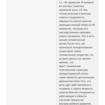
т.е., 46 хромосом. В половых
же клетках (гометах)
хромосом всего 23. Как
только мужская и женская
гометы соединяются,
образуется клетка (зигота),
имеющая полный набор из 46
хромосом, несущая все
наследственные признаки
нового организма. Это и есть
начало человеческой
жизни.После того, как
произошло оплодотворение
существует новое
человеческое существо, это
не дело вкуса и не личное
мнение; это
факт".Уникальная
генетическая структура
оплодотворенной клетки
также является достаточным
доказательством того, что
речь идёт действительно о
человеке с самого момента
зачатия.Многие специалисты,
работающие в области
изучения процессов
внутриутробного развития,