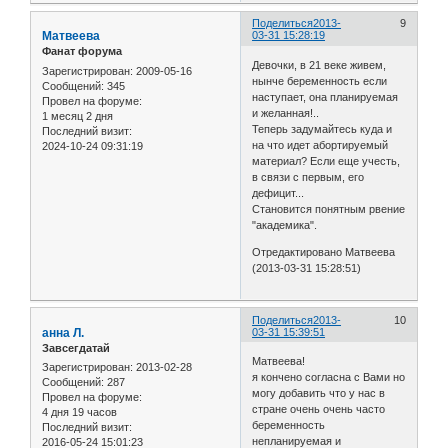
Поделиться
2013-
9
Матвеева
03-31 15:28:19
Фанат форума
Девочки, в 21 веке живем,
Зарегистрирован
: 2009-05-16
нынче беременность если
Сообщений:
345
наступает, она планируемая
Провел на форуме:
и желанная!..
1 месяц 2 дня
Теперь задумайтесь куда и
Последний визит:
на что идет абортируемый
2024-10-24 09:31:19
материал? Если еще учесть,
в связи с первым, его
дефицит...
Становится понятным рвение
"академика".
Отредактировано Матвеева
(2013-03-31 15:28:51)
Поделиться
2013-
10
анна Л.
03-31 15:39:51
Завсегдатай
Матвеева!
Зарегистрирован
: 2013-02-28
я кончено согласна с Вами но
Сообщений:
287
могу добавить что у нас в
Провел на форуме:
стране очень очень часто
4 дня 19 часов
беременность
Последний визит:
непланируемая и
2016-05-24 15:01:23