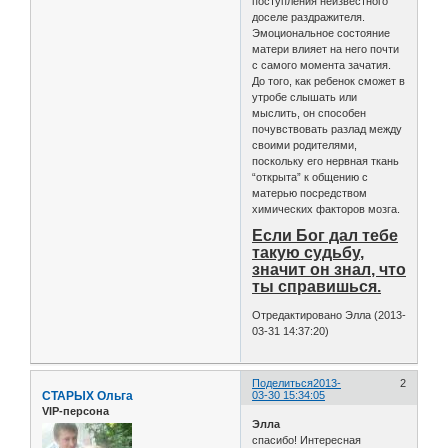
поступления неизвестного
доселе раздражителя.
Эмоциональное состояние
матери влияет на него почти
с самого момента зачатия.
До того, как ребенок сможет в
утробе слышать или
мыслить, он способен
почувствовать разлад между
своими родителями,
поскольку его нервная ткань
“открыта” к общению с
матерью посредством
химических факторов мозга.
Если Бог дал тебе
такую судьбу,
значит он знал, что
ты справишься.
Отредактировано Элла (2013-
03-31 14:37:20)
Поделиться
2013-
2
СТАРЫХ Ольга
03-30 15:34:05
VIP-персона
Элла
спасибо! Интересная