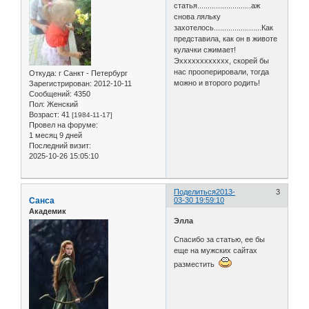
статья..........................аж
снова ляльку
захотелось.......................Как
представила, как он в животе
кулачки сжимает!
Эхххххххххххх, скорей бы
нас прооперировали, тогда
Откуда:
г Санкт - Петербург
можно и второго родить!
Зарегистрирован
: 2012-10-11
Сообщений:
4350
Пол:
Женский
Возраст:
41
[1984-11-17]
Провел на форуме:
1 месяц 9 дней
Последний визит:
2025-10-26 15:05:10
Поделиться
2013-
3
Санса
03-30 19:59:10
Академик
Элла
Спасибо за статью, ее бы
еще на мужских сайтах
разместить