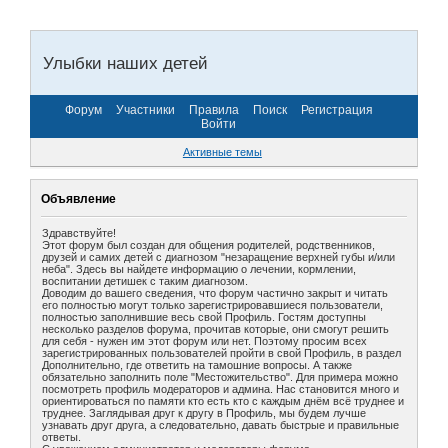
Улыбки наших детей
Форум
Участники
Правила
Поиск
Регистрация
Войти
Активные темы
Объявление
Здравствуйте!
Этот форум был создан для общения родителей, родственников,
друзей и самих детей с диагнозом "незаращение верхней губы и/или
неба". Здесь вы найдете информацию о лечении, кормлении,
воспитании детишек с таким диагнозом.
Доводим до вашего сведения, что форум частично закрыт и читать
его полностью могут только зарегистрировавшиеся пользователи,
полностью заполнившие весь свой Профиль. Гостям доступны
несколько разделов форума, прочитав которые, они смогут решить
для себя - нужен им этот форум или нет. Поэтому просим всех
зарегистрированных пользователей пройти в свой Профиль, в раздел
Дополнительно, где ответить на тамошние вопросы. А также
обязательно заполнить поле "Местожительство". Для примера можно
посмотреть профиль модераторов и админа. Нас становится много и
ориентироваться по памяти кто есть кто с каждым днём всё труднее и
труднее. Заглядывая друг к другу в Профиль, мы будем лучше
узнавать друг друга, а следовательно, давать быстрые и правильные
ответы.