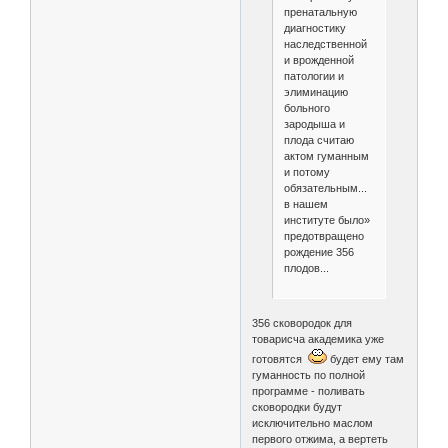
пренатальную
диагностику
наследственной
и врожденной
патологии и
элиминацию
больного
зародыша и
плода считаю
актом гуманным
и потому
обязательным...
в нашем
институте было»
предотвращено
рождение 356
плодов...
356 сковородок для
товарисча академика уже
готовятся
будет ему там
гуманность по полной
программе - поливать
сковородки будут
исключительно маслом
первого отжима, а вертеть