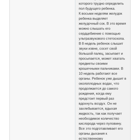
которого трудно определить
пол будущего ребенка.
К восьми неделям желудок
ребенка выделяет
желудочный сок. В это время
можно слышать его
сердцебиение с помощью
ультразвукового стетоскопа.
В 8 недель ребенок слышит
звуки извне, сосет свой
большой палец, засыпает и
просыпается, может хватать
предметы своими
крошечными пальчиками. В
10 недель работают все
органы. Ребенок уже дышит в
околоплодных водах, что
продолжается до самого
рождения, когда ему
предстоит первый раз
вдохнуть воздух. Он не
захлебывается, вдыхая
жидкость, так как получает
необходимое количество
кислорода через пуповину.
Все это подготавливает его
органы дыхания к
естественному