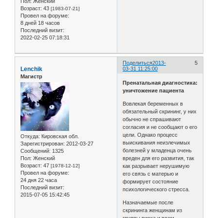
Пол:
Женский
Возраст:
43
[1983-07-21]
Провел на форуме:
8 дней 18 часов
Последний визит:
2022-02-25 07:18:31
Поделиться
2013-
5
Lenchik
03-31 11:25:00
Магистр
Пренатальная диагностика:
уничтожение пациента
Вовлекая беременных в
обязательный скрининг, у них
обычно не спрашивают
согласия и не сообщают о его
цели. Однако процесс
Откуда:
Кировская обл.
выискивания неизлечимых
Зарегистрирован
: 2012-03-27
болезней у младенца очень
Сообщений:
1325
Пол:
Женский
вреден для его развития, так
Возраст:
47
[1978-12-12]
как разрывает нерушимую
Провел на форуме:
его связь с матерью и
24 дня 22 часа
формирует состояние
Последний визит:
психологического стресса.
2015-07-05 15:42:45
Назначаемые после
скрининга женщинам из