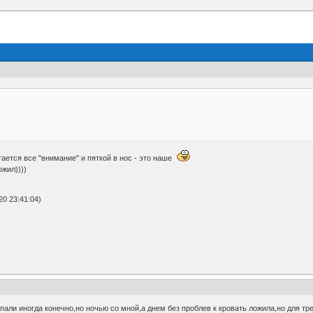
тается все "внимание" и пяткой в нос - это наше
ожил))))
0 23:41:04)
пали иногда конечно,но ночью со мной,а днем без проблев к кровать ложила,но для тр