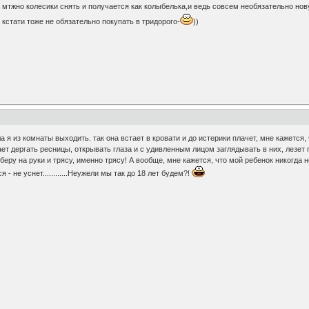
а мтжно колесики снять и получается как колыбелька,и ведь совсем необязательно нов
кстати тоже не обязательно покупать в тридорого-
))
 я из комнаты выходить. так она встает в кровати и до истерики плачет, мне кажется, чт
чинает дергать ресницы, открывать глаза и с удивленным лицом заглядывать в них, лезет п
беру на руки и трясу, именно трясу! А вообще, мне кажется, что мой ребенок никогда не х
- не уснет............Неужели мы так до 18 лет будем?!