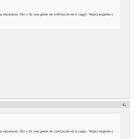
а насильно. Лет с 3х они днем не спят(если не в саду). Через неделю с
41
а насильно. Лет с 3х они днем не спят(если не в саду). Через неделю с