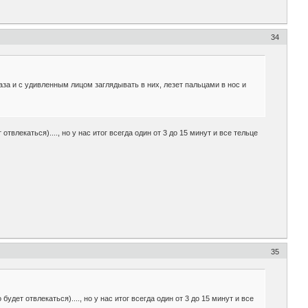
34
 глаза и с удивленным лицом заглядывать в них, лезет пальцами в нос и
влекаться)...., но у нас итог всегда один от 3 до 15 минут и все тельце
35
дет отвлекаться)...., но у нас итог всегда один от 3 до 15 минут и все