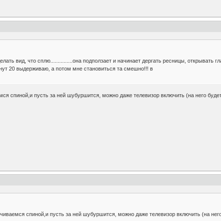
лать вид, что сплю...............она подползает и начинает дергать ресницы, открывать
я минут 20 выдерживаю, а потом мне становиться та смешно!!! в
мся спиной,и пусть за ней шубуршится, можно даже телевизор включить (на него будет от
ачиваемся спиной,и пусть за ней шубуршится, можно даже телевизор включить (на него бу