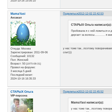
2025-10-26 15:05:10
MamaYasi
Поделиться
2012-12-02 22:42:53
Аксакал
СТАРЫХ Ольга написал(а):
Пробовала я с ней ложиться и де
дергает за волосы.............. 
у нас тоже так...поэтому поворачивае
Откуда:
Москва
Зарегистрирован
: 2011-09-06
спит)))
Сообщений:
10132
Пол:
Женский
Возраст:
50
[1975-08-31]
Провел на форуме:
3 месяца 5 дней
Последний визит:
2024-10-16 16:35:33
СТАРЫХ Ольга
Поделиться
2012-12-02 22:45:52
VIP-персона
MamaYasi написал(а):
у нас тоже так...поэтому повор