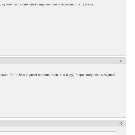
.ну или пусть сам спит - вдвоем они прекрасно спят у меня.
39
ильно. Лет с 3х они днем не спят(если не в саду). Через неделю с младшей
40