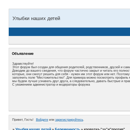
Улыбки наших детей
Объявление
Здравствуйте!
Этот форум был создан для общения родителей, родственников, друзей и сами
Доводим до вашего сведения, что форум частично закрыт и читать его полно
которые, они смогут решить для себя - нужен им этот форум или нет. Поэтом
заполнить поле "Местожительство". Для примера можно посмотреть профиль мо
мы будем лучше узнавать друг друга, а следовательно, давать быстрые и пра
С уважением администратор и модераторы форума
Привет, Гость!
Войдите
или
зарегистрируйтесь
.
»
Улыбки наших детей
»
Беременность
»
кроватка-"за"и"против"