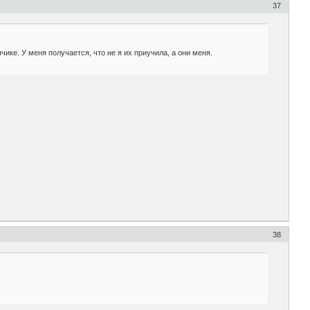
37
чике. У меня получается, что не я их приучила, а они меня.
38