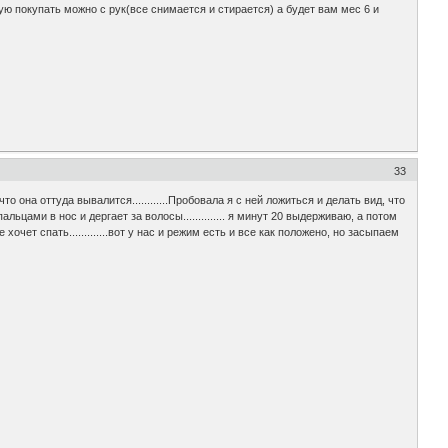
ую покупать можно с рук(все снимается и стирается) а будет вам мес 6 и
33
о она оттуда вывалится............Пробовала я с ней ложиться и делать вид, что
альцами в нос и дергает за волосы.............. я минут 20 выдерживаю, а потом
очет спать.............вот у нас и режим есть и все как положено, но засыпаем