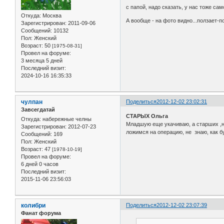
с папой, надо сказать, у нас тоже са
Откуда:
Москва
А вообще - на фото видно...ползает-по
Зарегистрирован
: 2011-09-06
Сообщений:
10132
Пол:
Женский
Возраст:
50
[1975-08-31]
Провел на форуме:
3 месяца 5 дней
Последний визит:
2024-10-16 16:35:33
чулпан
Поделиться
2012-12-02 23:02:31
Завсегдатай
СТАРЫХ Ольга
Откуда:
набережные челны
Младшую еще укачиваю, а старших ,нав
Зарегистрирован
: 2012-07-23
ложимся на операцию, не знаю, как б
Сообщений:
169
Пол:
Женский
Возраст:
47
[1978-10-19]
Провел на форуме:
6 дней 0 часов
Последний визит:
2015-11-06 23:56:03
колибри
Поделиться
2012-12-02 23:07:39
Фанат форума