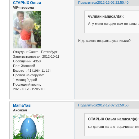
СТАРЫХ Ольга
Поделиться
2012-12-02 22:50:40
VIP-персона
чулпан написал(а):
А у меня ни один сам не засыпа
И до какого возраста укачивали?
Откуда:
г Санкт - Петербург
Зарегистрирован
: 2012-10-11
Сообщений:
4350
Пол:
Женский
Возраст:
41
[1984-11-17]
Провел на форуме:
1 месяц 9 дней
Последний визит:
2025-10-26 15:05:10
MamaYasi
Поделиться
2012-12-02 22:50:56
Аксакал
СТАРЫХ Ольга написал(а):
когда наш папа отворачивается.