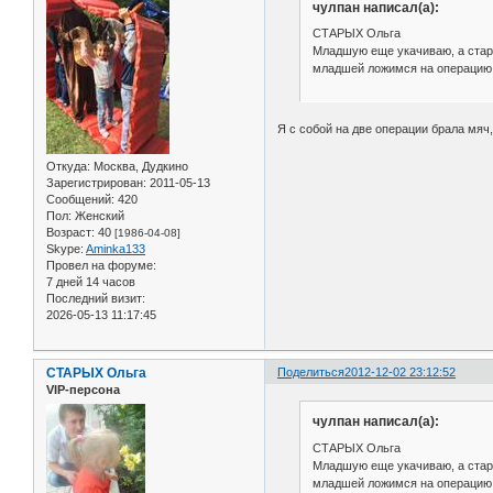
чулпан написал(а):
СТАРЫХ Ольга
Младшую еще укачиваю, а старши
младшей ложимся на операцию, 
Я с собой на две операции брала мяч
Откуда:
Москва, Дудкино
Зарегистрирован
: 2011-05-13
Сообщений:
420
Пол:
Женский
Возраст:
40
[1986-04-08]
Skype:
Aminka133
Провел на форуме:
7 дней 14 часов
Последний визит:
2026-05-13 11:17:45
СТАРЫХ Ольга
Поделиться
2012-12-02 23:12:52
VIP-персона
чулпан написал(а):
СТАРЫХ Ольга
Младшую еще укачиваю, а старши
младшей ложимся на операцию, 