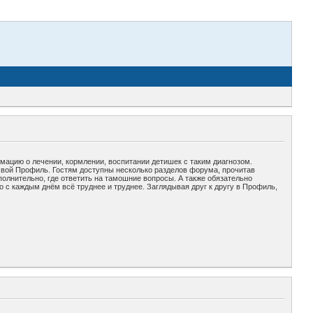
рмацию о лечении, кормлении, воспитании детишек с таким диагнозом.
свой Профиль. Гостям доступны несколько разделов форума, прочитав
полнительно, где ответить на тамошние вопросы. А также обязательно
 с каждым днём всё труднее и труднее. Заглядывая друг к другу в Профиль,