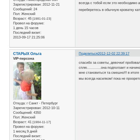
всегда с тобой если это необходимо 
Зарегистрирован
: 2012-11-21
Сообщений:
24
переберетесь в обычную кроватку кат 
Пол:
Женский
Возраст:
45
[1981-01-23]
Провел на форуме:
1 день 15 часов
Последний визит:
2013-09-17 21:25:06
СТАРЫХ Ольга
Поделиться
2012-12-02 22:39:17
VIP-персона
спасибо за советы, девочки! пробовала
сплю...............она подползает и на
мне становиться та смешно!!! в итоге 
мы всегда насилком! пока не проорется 
Откуда:
г Санкт - Петербург
Зарегистрирован
: 2012-10-11
Сообщений:
4350
Пол:
Женский
Возраст:
41
[1984-11-17]
Провел на форуме:
1 месяц 9 дней
Последний визит: