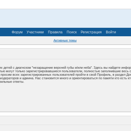
Форум
Участники
Правила
Поиск
Регистрация
Войти
Активные темы
х детей с диагнозом "незаращение верхней губы и/или неба". Здесь вы найдете инфо
стью могут только зарегистрировавшиеся пользователи, полностью заполнившие весь 
у просим всех зарегистрированных пользователей пройти в свой Профиль, в раздел До
дераторов и админа. Нас становится много и ориентироваться по памяти кто есть кто
вильные ответы.