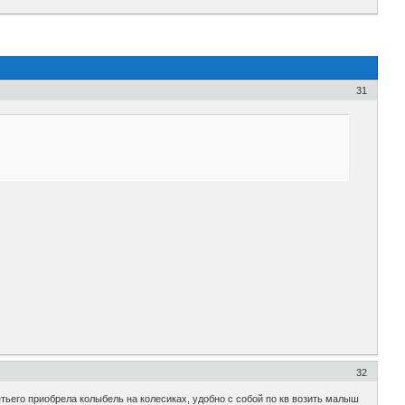
31
32
етьего приобрела колыбель на колесиках, удобно с собой по кв возить малыш