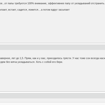
мое...от папы требуется 100% внимание, эффективнее папу от укладываний отстранить..
лзает, встает, садится, ложится....а потом вдруг засыпает
ерное, лет до 1,5. Прям, как и у вас, приходилось трясти. У нас тоже сон всегда нас
удем без мяча укладываться. Хоть с собой его бери.