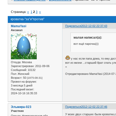
Страница:
«
1
2
3
»
кроватка-"за"и"против"
MamaYasi
Поделиться
2012-12-02 22:37:43
Аксакал
малая написал(а):
вот ещё парочка)))
у нас если папа дома, то ему дос
Откуда:
Москва
вот из жизни ...старший брат спать ул
Зарегистрирован
: 2011-09-06
=
Сообщений:
10132
Пол:
Женский
Отредактировано MamaYasi (2014-07-2
Возраст:
50
[1975-08-31]
Провел на форуме:
3 месяца 5 дней
Последний визит:
2024-10-16 16:35:33
Эльмира-023
Поделиться
2012-12-02 22:37:46
Участник
У моих двух старших были кроватки,с
Откуда:
Нижегородская обл