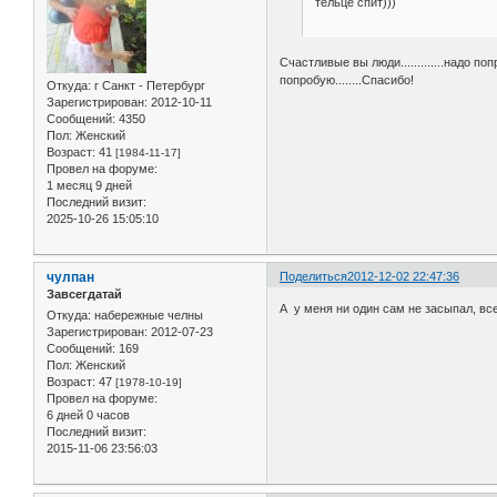
тельце спит)))
Счастливые вы люди.............надо поп
попробую........Спасибо!
Откуда:
г Санкт - Петербург
Зарегистрирован
: 2012-10-11
Сообщений:
4350
Пол:
Женский
Возраст:
41
[1984-11-17]
Провел на форуме:
1 месяц 9 дней
Последний визит:
2025-10-26 15:05:10
чулпан
Поделиться
2012-12-02 22:47:36
Завсегдатай
А у меня ни один сам не засыпал, все
Откуда:
набережные челны
Зарегистрирован
: 2012-07-23
Сообщений:
169
Пол:
Женский
Возраст:
47
[1978-10-19]
Провел на форуме:
6 дней 0 часов
Последний визит:
2015-11-06 23:56:03