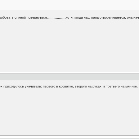
робовать спиной повернуться....................хотя, когда наш папа отворачивается. она на
х приходилось укачивать: первого в кроватке, второго на руках, а третьего на мячике. 