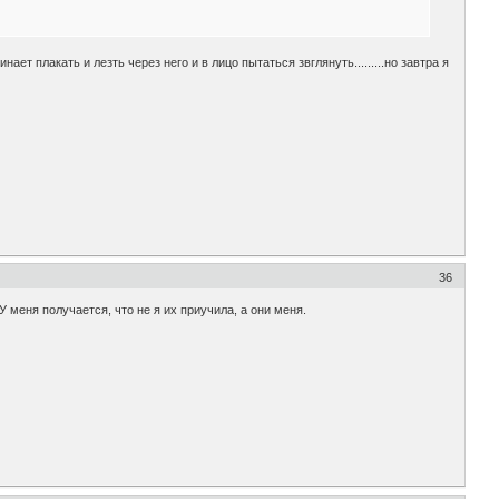
чинает плакать и лезть через него и в лицо пытаться звглянуть.........но завтра я
36
У меня получается, что не я их приучила, а они меня.