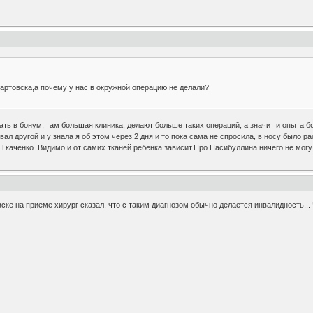
артовска,а почему у нас в окружной операцию не делали?
ть в бонум, там большая клиника, делают больше таких операций, а значит и опыта бо
вал другой и у знала я об этом через 2 дня и то пока сама не спросила, в носу было
Ткаченко. Видимо и от самих тканей ребенка зависит.Про Насибуллина ничего не могу 
ске на приеме хирург сказал, что с таким диагнозом обычно делается инвалидность...