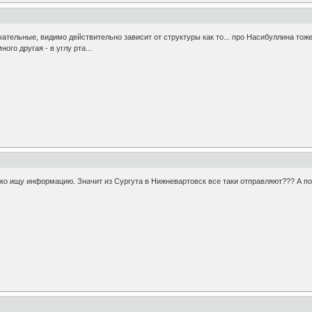
ательные, видимо действительно зависит от структуры как то... про Насибуллина тоже 
ого другая - в углу рта...
лько ищу информацию. Значит из Сургута в Нижневартовск все таки отправляют??? А п