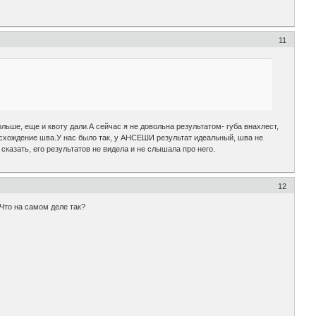
11
льше, еще и квоту дали.А сейчас я не довольна результатом- губа внахлест,
 расхождение шва.У нас было так, у АНСЕШИ результат идеальный, шва не
сказать, его результатов не видела и не слышала про него.
12
 Что на самом деле так?