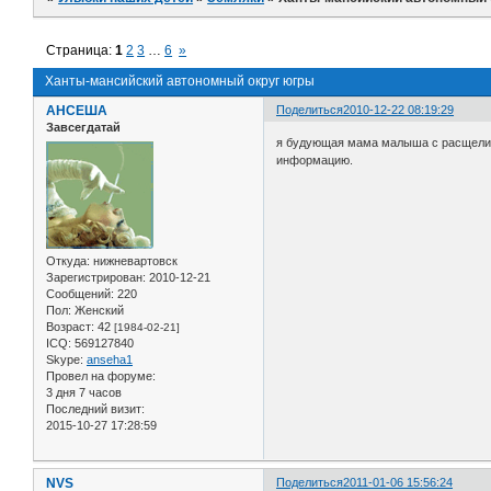
Страница:
1
2
3
…
6
»
Ханты-мансийский автономный округ югры
АНСЕША
Поделиться
2010-12-22 08:19:29
Завсегдатай
я будующая мама малыша с расщелиной
информацию.
Откуда:
нижневартовск
Зарегистрирован
: 2010-12-21
Сообщений:
220
Пол:
Женский
Возраст:
42
[1984-02-21]
ICQ:
569127840
Skype:
anseha1
Провел на форуме:
3 дня 7 часов
Последний визит:
2015-10-27 17:28:59
NVS
Поделиться
2011-01-06 15:56:24