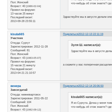
Пол:
Женский
что-нибудь об этом знаете? гд
Возраст:
40
[1986-02-04]
Провел на форуме:
13 часов 25 минут
Здраствуйте мы в августе делали оп
Последний визит:
2013-09-28 23:55:11
kisula665
Поделиться
2012-12-13 22:11:19
Участник
Откуда:
Сургут
Зуля Ш. написал(а):
Зарегистрирован
: 2012-11-28
Сообщений:
81
Здраствуйте мы в августе дел
Пол:
Женский
Возраст:
43
[1983-05-07]
Провел на форуме:
а скажите у вас поперечная расщелина
15 часов 21 минуту
Последний визит:
2013-04-21 21:10:57
венера
Поделиться
2012-12-14 20:06:50
Завсегдатай
Откуда:
нижневартовск
kisula665 написал(а):
Зарегистрирован
: 2011-05-22
Сообщений:
104
Я из Сургута. Дочка у меня то
Пол:
Женский
что-нибудь об этом знаете? гд
Возраст:
43
[1982-09-12]