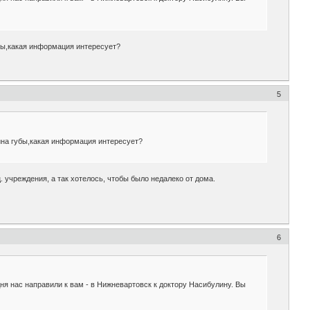
бы,какая информация интересует?
5
ина губы,какая информация интересует?
. учреждения, а так хотелось, чтобы было недалеко от дома.
6
ня нас направили к вам - в Нижневартовск к доктору Насибулину. Вы