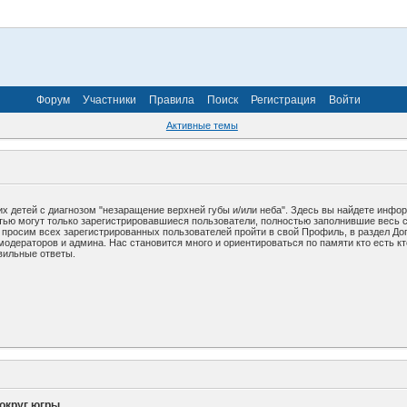
Форум
Участники
Правила
Поиск
Регистрация
Войти
Активные темы
х детей с диагнозом "незаращение верхней губы и/или неба". Здесь вы найдете инфо
стью могут только зарегистрировавшиеся пользователи, полностью заполнившие весь 
у просим всех зарегистрированных пользователей пройти в свой Профиль, в раздел До
дераторов и админа. Нас становится много и ориентироваться по памяти кто есть кто
вильные ответы.
округ югры