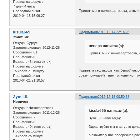
Провел на форуме:
7 дней 4 часа
Привет! мы с нижневартовска, и мы 
Последний визит:
2019-04-15 15:09:27
kisula665
Поделиться
2012-12-14 22:14:26
Участник
Откуда:
Сургут
венера написал(а):
Зарегистрирован
: 2012-11-28
Сообщений:
81
Привет! мы с нижневартовска, 
Пол:
Женский
Возраст:
43
[1983-05-07]
Провел на форуме:
Привет! а сколько деткам было? как 
15 часов 21 минуту
сразу покупали? нам то, конечно, тож
Последний визит:
2013-04-21 21:10:57
Зуля Ш.
Поделиться
2012-12-15 00:50:38
Новичок
Откуда:
г.Нижневартовск
kisula665 написал(а):
Зарегистрирован
: 2011-12-28
Сообщений:
7
Зуля Ш. написал(а):
Пол:
Женский
Здраствуйте мы в августе дел
Возраст:
40
[1986-02-04]
Провел на форуме:
а скажите у вас поперечная рас
13 часов 25 минут