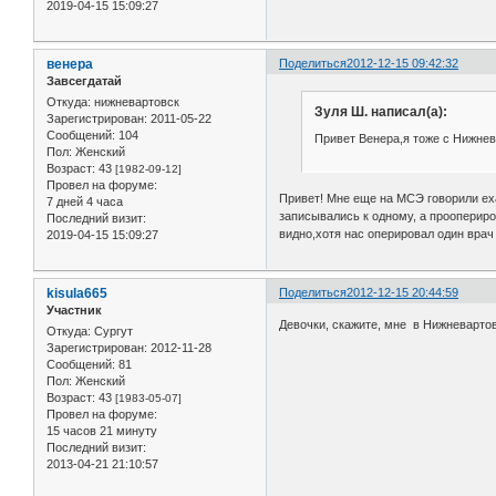
2019-04-15 15:09:27
венера
Поделиться
2012-12-15 09:42:32
Завсегдатай
Откуда:
нижневартовск
Зуля Ш. написал(а):
Зарегистрирован
: 2011-05-22
Сообщений:
104
Привет Венера,я тоже с Нижнев
Пол:
Женский
Возраст:
43
[1982-09-12]
Провел на форуме:
Привет! Мне еще на МСЭ говорили еха
7 дней 4 часа
записывались к одному, а проопериро
Последний визит:
видно,хотя нас оперировал один врач 
2019-04-15 15:09:27
kisula665
Поделиться
2012-12-15 20:44:59
Участник
Девочки, скажите, мне в Нижневартов
Откуда:
Сургут
Зарегистрирован
: 2012-11-28
Сообщений:
81
Пол:
Женский
Возраст:
43
[1983-05-07]
Провел на форуме:
15 часов 21 минуту
Последний визит:
2013-04-21 21:10:57