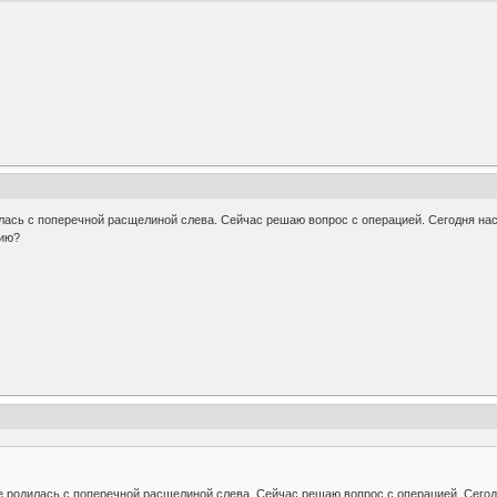
илась с поперечной расщелиной слева. Сейчас решаю вопрос с операцией. Сегодня нас
цию?
же родилась с поперечной расщелиной слева. Сейчас решаю вопрос с операцией. Сегод