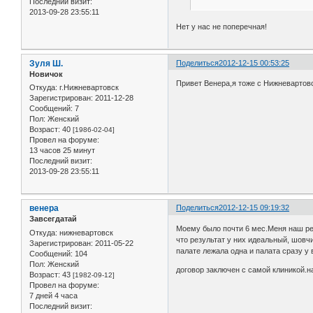
Последний визит:
2013-09-28 23:55:11
Нет у нас не поперечная!
Зуля Ш.
Поделиться
2012-12-15 00:53:25
Новичок
Привет Венера,я тоже с Нижневартовс
Откуда:
г.Нижневартовск
Зарегистрирован
: 2011-12-28
Сообщений:
7
Пол:
Женский
Возраст:
40
[1986-02-04]
Провел на форуме:
13 часов 25 минут
Последний визит:
2013-09-28 23:55:11
венера
Поделиться
2012-12-15 09:19:32
Завсегдатай
Моему было почти 6 мес.Меня наш рез
Откуда:
нижневартовск
что результат у них идеальный, шовч
Зарегистрирован
: 2011-05-22
палате лежала одна и палата сразу у 
Сообщений:
104
Пол:
Женский
договор заключен с самой клиникой.нам
Возраст:
43
[1982-09-12]
Провел на форуме:
7 дней 4 часа
Последний визит: