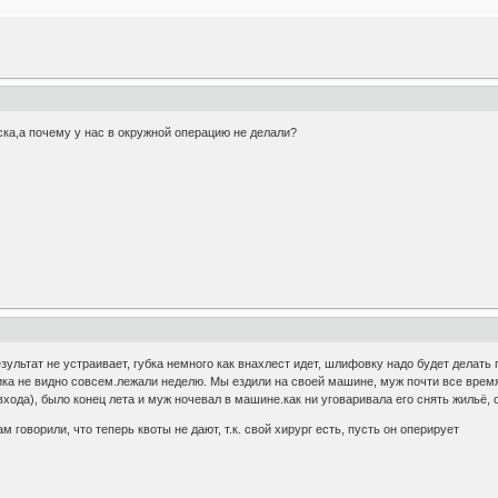
ка,а почему у нас в окружной операцию не делали?
ультат не устраивает, губка немного как внахлест идет, шлифовку надо будет делать
ика не видно совсем.лежали неделю. Мы ездили на своей машине, муж почти все время
входа), было конец лета и муж ночевал в машине.как ни уговаривала его снять жильё, о
 говорили, что теперь квоты не дают, т.к. свой хирург есть, пусть он оперирует