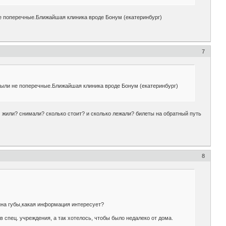
не поперечные.Ближайшая клиника вроде Бонум (екатеринбург)
7
были не поперечные.Ближайшая клиника вроде Бонум (екатеринбург)
м жили? снимали? сколько стоит? и сколько лежали? билеты на обратный путь
8
ина губы,какая информация интересует?
в спец. учреждения, а так хотелось, чтобы было недалеко от дома.