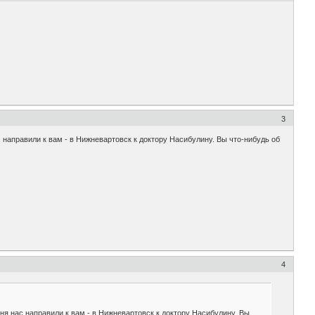
3
 направили к вам - в Нижневартовск к доктору Насибулину. Вы что-нибудь об
4
ня нас направили к вам - в Нижневартовск к доктору Насибулину. Вы