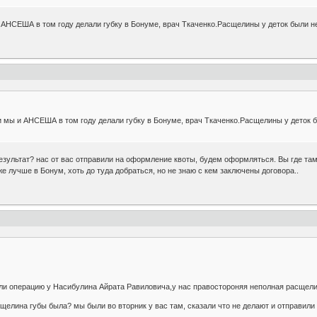
и АНСЕША в том году делали губку в Бонуме, врач Ткаченко.Расщелины у деток были 
и мы и АНСЕША в том году делали губку в Бонуме, врач Ткаченко.Расщелины у деток 
результат? нас от вас отправили на оформление квоты, будем оформляться. Вы где та
е лучше в Бонум, хоть до туда добраться, но не знаю с кем заключены договора..
али операцию у Насибулина Айрата Равиловича,у нас правостороняя неполная расщел
щелина губы была? мы были во вторник у вас там, сказали что не делают и отправили 