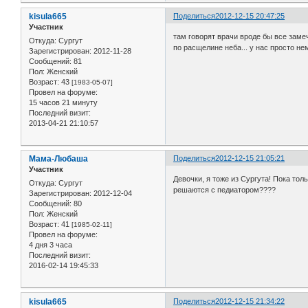
kisula665
Поделиться
2012-12-15 20:47:25
Участник
там говорят врачи вроде бы все замеч
Откуда:
Сургут
по расщелине неба... у нас просто немн
Зарегистрирован
: 2012-11-28
Сообщений:
81
Пол:
Женский
Возраст:
43
[1983-05-07]
Провел на форуме:
15 часов 21 минуту
Последний визит:
2013-04-21 21:10:57
Мама-Любаша
Поделиться
2012-12-15 21:05:21
Участник
Девочки, я тоже из Сургута! Пока то
Откуда:
Сургут
решаются с педиатором????
Зарегистрирован
: 2012-12-04
Сообщений:
80
Пол:
Женский
Возраст:
41
[1985-02-11]
Провел на форуме:
4 дня 3 часа
Последний визит:
2016-02-14 19:45:33
kisula665
Поделиться
2012-12-15 21:34:22