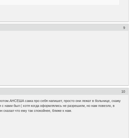
9
10
 потом.АНСЕША сама про себя напишет, просто они лежат в больнице, скажу
 с нами был ( хотя когда оформлялись не разрешили, но нам повезло, в
н сказал что ему так спокойнее, ближе к нам.