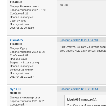
Участник
см. ЛС
Откуда:
Нижневартовск
Зарегистрирован
: 2007-07-20
Сообщений:
26
Провел на форуме:
2 дня 0 часов
Последний визит:
2025-05-22 20:31:59
kisula665
Поделиться
2012-11-29 17:48:43
Участник
Я из Сургута. Дочка у меня тоже род
Откуда:
Сургут
этом знаете? где сами делали опера
Зарегистрирован
: 2012-11-28
Сообщений:
81
Пол:
Женский
Возраст:
43
[1983-05-07]
Провел на форуме:
15 часов 21 минуту
Последний визит:
2013-04-21 21:10:57
Зуля Ш.
Поделиться
2012-12-13 21:49:54
Новичок
Откуда:
г.Нижневартовск
kisula665 написал(а):
Зарегистрирован
: 2011-12-28
Сообщений:
7
Я из Сургута. Дочка у меня то