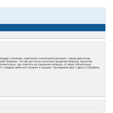
рмацию о лечении, кормлении, воспитании детишек с таким диагнозом.
свой Профиль. Гостям доступны несколько разделов форума, прочитав
полнительно, где ответить на тамошние вопросы. А также обязательно
 с каждым днём всё труднее и труднее. Заглядывая друг к другу в Профиль,