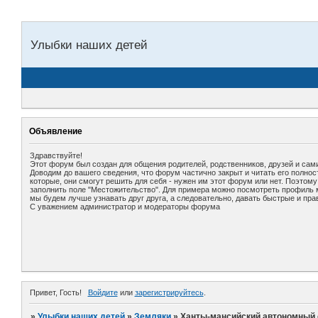
Улыбки наших детей
Объявление
Здравствуйте!
Этот форум был создан для общения родителей, родственников, друзей и сами
Доводим до вашего сведения, что форум частично закрыт и читать его полно
которые, они смогут решить для себя - нужен им этот форум или нет. Поэтом
заполнить поле "Местожительство". Для примера можно посмотреть профиль мо
мы будем лучше узнавать друг друга, а следовательно, давать быстрые и пра
С уважением администратор и модераторы форума
Привет, Гость!
Войдите
или
зарегистрируйтесь
.
»
Улыбки наших детей
»
Земляки
»
Ханты-мансийский автономный 