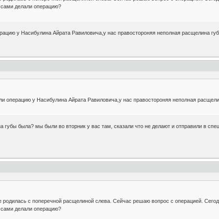
е сами делали операцию?
ерацию у Насибулина Айрата Равиловича,у нас правостороняя неполная расщелина гу
али операцию у Насибулина Айрата Равиловича,у нас правостороняя неполная расщел
 губы была? мы были во вторник у вас там, сказали что не делают и отправили в спец
же родилась с поперечной расщелиной слева. Сейчас решаю вопрос с операцией. Сегод
е сами делали операцию?