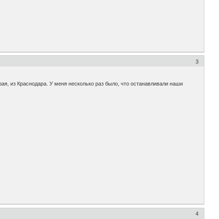
3
края, из Краснодара. У меня несколько раз было, что останавливали наши
4