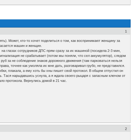
1
ять). Может, кто-то хочет поделиться о том, как воспринимают женщину за
касается машин и женщин.
 на глазах сотрудников ДПС прям сразу за их машиной (посидела 2-3 мин,
сигнализация не срабатывает (потом мы поняли, что сел аккумулятор), следом
руб за не соблюдение знаков дорожного движения (там парковаться нельзя
рава, точнее как умоляла их мне дать, разговаривал грубо, не представился.
бки, плакала, а ему хоть бы хны пишет свой протокол. В общем отпустил он
сь. Тася нарыдавшись уснула, а я ждала своего рыцаря с запасным ключом от
ало протокола. Вернулись домой в 21 час.
2