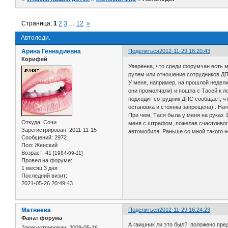
Страница:
1
2
3
…
12
»
Автоледи.
Арина Геннадиевна
Поделиться
2012-11-29 16:20:43
Корифей
Уверенна, что среди форумчан есть мн
рулем или отношение сотрудников ДП
У меня, например, на прошлой недели
они промолчали) и пошла с Тасей к л
подходит сотрудник ДПС сообщает, ч
остановка и стоянка запрещена).. Нач
При чем, Тася была у меня на руках 
Откуда:
Сочи
меня с штрафом, пожелав счастливого
Зарегистрирован
: 2011-11-15
автомобиля. Раньше со мной такого н
Сообщений:
2972
Пол:
Женский
Возраст:
41
[1984-09-11]
Провел на форуме:
1 месяц 3 дня
Последний визит:
2021-05-26 20:49:43
Матвеева
Поделиться
2012-11-29 16:24:23
Фанат форума
А гаишник ли это был?, положено пре
Зарегистрирован
: 2009-05-16