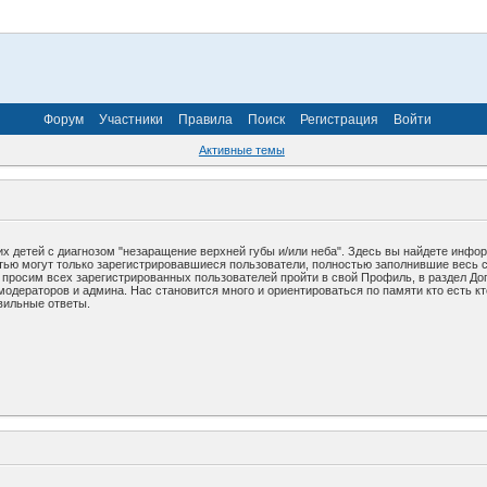
Форум
Участники
Правила
Поиск
Регистрация
Войти
Активные темы
х детей с диагнозом "незаращение верхней губы и/или неба". Здесь вы найдете инфо
стью могут только зарегистрировавшиеся пользователи, полностью заполнившие весь 
у просим всех зарегистрированных пользователей пройти в свой Профиль, в раздел До
дераторов и админа. Нас становится много и ориентироваться по памяти кто есть кто
вильные ответы.