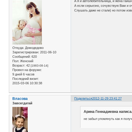
А я и автолюбительница, и жена гаишн
А если серьезно, сочувствую Вам и о
Слушать даже не стали) но потом изв
Откуда:
Домодедово
Зарегистрирован
: 2011-06-10
Сообщений:
620
Пол:
Женский
Возраст:
42
[1983-08-14]
Провел на форуме:
9 дней 6 часов
Последний визит:
2015-03-06 10:30:38
Власова
Поделиться
2012-11-29 23:41:27
Завсегдатай
Арина Геннадиевна написал
не забыл упомянуть как я получ