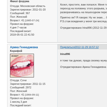
Фанат форума
Козел, простите, вам попался. Меня 
Откуда:
Московская область
переход на половину этого разрыва, 
Зарегистрирован
: 2011-01-20
разворачиваюсь на пешеходном перехо
Сообщений:
367
Пол:
Женский
Приятно ли? Я говорю: Ну не знаю...
Возраст:
41
[1985-07-24]
P.S.стаж вождения у меня три месяца,
Провел на форуме:
4 дня 7 часов
Отредактировано Irina996 (2012-11-29 
Последний визит:
2018-05-01 22:41:50
Арина Геннадиевна
Поделиться
2012-11-29 16:57:12
Корифей
Irina996
я тоже так думаю, прада своему мужу
Отредактировано Арина Геннадиевна (
Откуда:
Сочи
Зарегистрирован
: 2011-11-15
Сообщений:
2972
Пол:
Женский
Возраст:
41
[1984-09-11]
Провел на форуме:
1 месяц 3 дня
Последний визит: