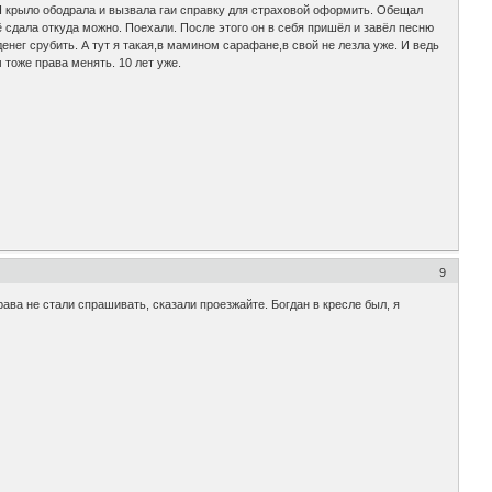
Я крыло ободрала и вызвала гаи справку для страховой оформить. Обещал
ё сдала откуда можно. Поехали. После этого он в себя пришёл и завёл песню
енег срубить. А тут я такая,в мамином сарафане,в свой не лезла уже. И ведь
м тоже права менять. 10 лет уже.
9
ава не стали спрашивать, сказали проезжайте. Богдан в кресле был, я