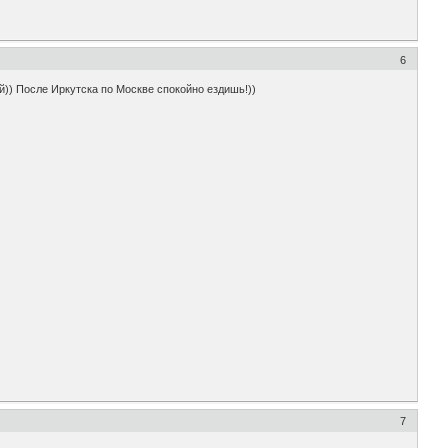
6
й)) После Иркутска по Москве спокойно ездишь!))
7