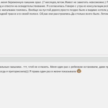
а меня беременную гаишник орал. (7 месяцев,летом.Живот не заметить невозможно.) 
д и отвезти на освидетельствование. Я согласилась.Говорю с утра из консультации,вс
 с мигалками гонялись. Вообще на пустой дороге,просто поздно было и видимо хотели д
ородной трассе и в своей полосе. Ой,как они расстроились.Да столько всего было. Лето
ьные гаишники.. ттт, чтоб не сглазить. Меня один раз с ребенком остановили, даже пр
когда я притормозила))) Я права один раз в жизни показывала