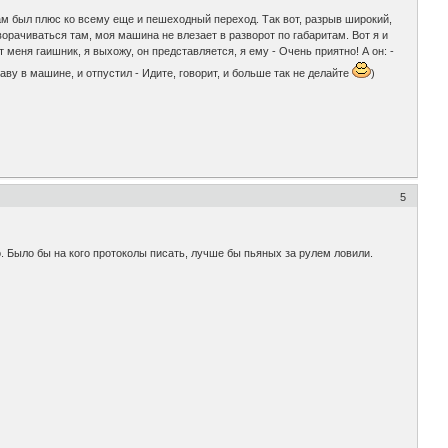
там был плюс ко всему еще и пешеходный переход. Так вот, разрыв широкий,
орачиваться там, моя машина не влезает в разворот по габаритам. Вот я и
еня гаишник, я выхожу, он представляется, я ему - Очень приятно! А он: -
у в машине, и отпустил - Идите, говорит, и больше так не делайте
)
5
. Было бы на кого протоколы писать, лучше бы пьяных за рулем ловили.