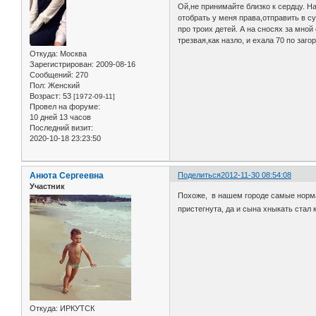
Ой,не принимайте близко к сердцу. Н
отобрать у меня права,отправить в су
про троих детей. А на сносях за мной
трезвая,как назло, и ехала 70 по заг
Откуда:
Москва
Зарегистрирован
: 2009-08-16
Сообщений:
270
Пол:
Женский
Возраст:
53
[1972-09-11]
Провел на форуме:
10 дней 13 часов
Последний визит:
2020-10-18 23:23:50
Анюта Сергеевна
Поделиться
2012-11-30 08:54:08
Участник
Похоже, в нашем городе самые нормал
пристегнута, да и сына хныкать стал 
Откуда:
ИРКУТСК