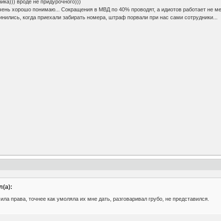
ика))) вроде не придурочного)))
чень хорошо понимаю... Сокращения в МВД по 40% проводят, а идиотов работает не ме
инились, когда приехали забирать номера, штраф порвали при нас сами сотрудники...
(а):
ила права, точнее как умоляла их мне дать, разговаривал грубо, не представился.