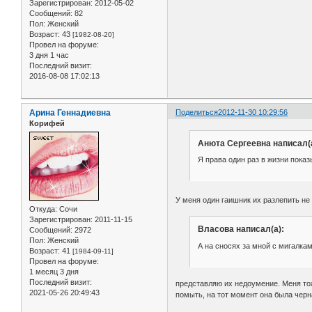
Зарегистрирован
: 2012-05-02
Сообщений:
82
Пол:
Женский
Возраст:
43
[1982-08-20]
Провел на форуме:
3 дня 1 час
Последний визит:
2016-08-08 17:02:13
Арина Геннадиевна
Поделиться
2012-11-30 10:29:56
Корифей
Анюта Сергеевна написал(а
Я права один раз в жизни пока
У меня один гаишник их разлепить не
Откуда:
Сочи
Зарегистрирован
: 2011-11-15
Власова написал(а):
Сообщений:
2972
Пол:
Женский
А на сносях за мной с мигалка
Возраст:
41
[1984-09-11]
Провел на форуме:
1 месяц 3 дня
Последний визит:
представляю их недоумение. Меня то
2021-05-26 20:49:43
помыть, на тот момент она была черн