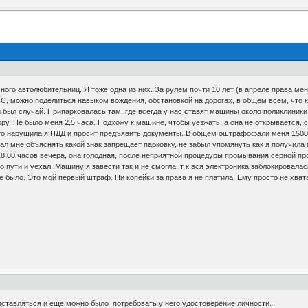
ого автолюбительниц. Я тоже одна из них. За рулем почти 10 лет (в апреле права мен
С, можно поделиться навыком вождения, обстановкой на дорогах, в общем всем, что 
 был случай. Припарковалась там, где всегда у нас ставят машины около поликлиники
ору. Не было меня 2,5 часа. Подхожу к машине, чтобы уезжать, а она не открывается, 
то нарушила я ПДД и просит предъявить документы. В общем оштрафофали меня 1500 
ал мне объяснять какой знак запрещает парковку, не забыл упомянуть как я получила п
18 00 часов вечера, она голодная, после неприятной процедуры промывания серной про
 пути и уехал. Машину я завести так и не смогла, т к вся электроника заблокировала
е было. Это мой первый штраф. Ни копейки за права я не платила. Ему просто не хват
дставляться и еще можно было потребовать у него удостоверение личности.