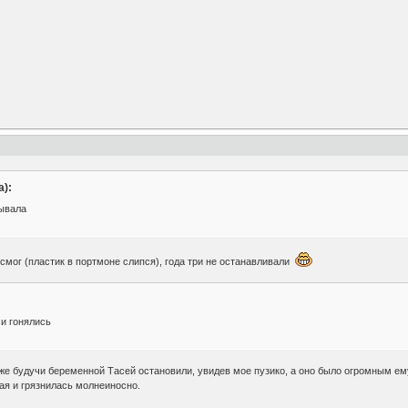
):
зывала
 смог (пластик в портмоне слипся), года три не останавливали
ми гонялись
же будучи беременной Тасей остановили, увидев мое пузико, а оно было огромным ем
ая и грязнилась молнеиносно.