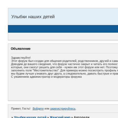
Улыбки наших детей
Объявление
Здравствуйте!
Этот форум был создан для общения родителей, родственников, друзей и сами
Доводим до вашего сведения, что форум частично закрыт и читать его полно
которые, они смогут решить для себя - нужен им этот форум или нет. Поэтом
заполнить поле "Местожительство". Для примера можно посмотреть профиль мо
мы будем лучше узнавать друг друга, а следовательно, давать быстрые и пра
С уважением администратор и модераторы форума
Привет, Гость!
Войдите
или
зарегистрируйтесь
.
»
Улыбки наших детей
»
Женский мир
»
Автоледи.