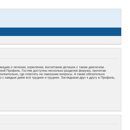
рмацию о лечении, кормлении, воспитании детишек с таким диагнозом.
свой Профиль. Гостям доступны несколько разделов форума, прочитав
полнительно, где ответить на тамошние вопросы. А также обязательно
 с каждым днём всё труднее и труднее. Заглядывая друг к другу в Профиль,