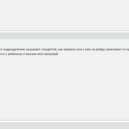
это подразделение называют спецротой, как правило они к нам на рейды приезжают из 
что с ребенком и махали мол проезжай.