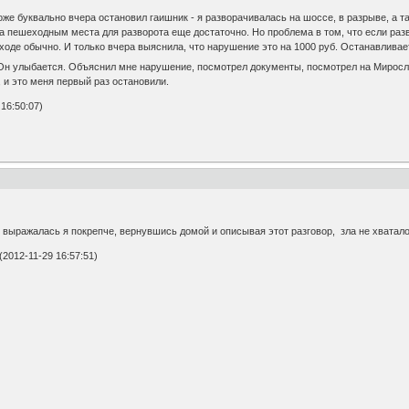
тоже буквально вчера остановил гаишник - я разворачивалась на шоссе, в разрыве, а 
за пешеходным места для разворота еще достаточно. Но проблема в том, что если разв
де обычно. И только вчера выяснила, что нарушение это на 1000 руб. Останавливает м
. Он улыбается. Объяснил мне нарушение, посмотрел документы, посмотрел на Мирослав
 и это меня первый раз остановили.
16:50:07)
 выражалась я покрепче, вернувшись домой и описывая этот разговор, зла не хватало
2012-11-29 16:57:51)